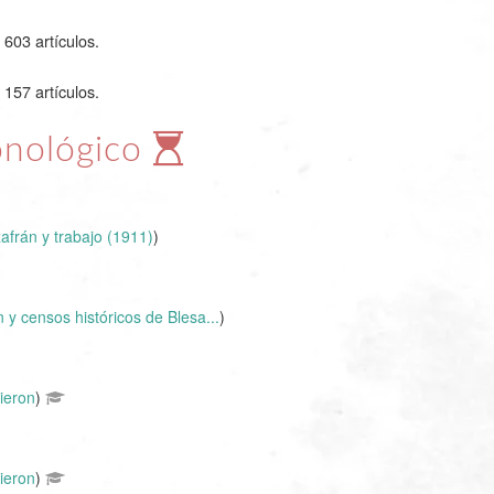
603 artículos.
 157 artículos.
onológico
afrán y trabajo (1911)
)
 y censos históricos de Blesa...
)
ieron
)
ieron
)