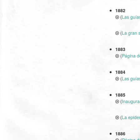
1882
(
Las guías
(
La gran 
1883
(
Página d
1884
(
Las guías
1885
(
Inaugurac
(
La epidem
1886