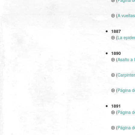
(
Página d
(
A vueltas
1887
(
La epidem
1890
(
Asalto a
(
Carpinte
(
Página d
1891
(
Página d
(
Página d