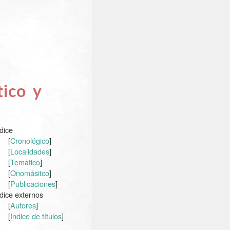
tico y
dice
[
Cronológico
]
[
Localidades
]
[
Temático
]
[
Onomásitco
]
[
Publicaciones
]
ndice externos
[
Autores
]
[
Indice de títulos
]