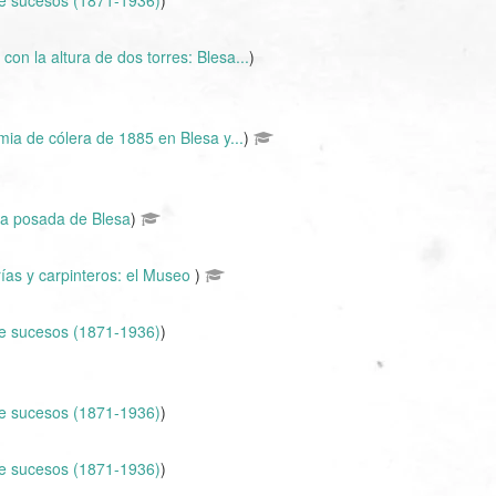
e sucesos (1871-1936)
)
 con la altura de dos torres: Blesa...
)
ia de cólera de 1885 en Blesa y...
)
 la posada de Blesa
)
rías y carpinteros: el Museo
)
e sucesos (1871-1936)
)
e sucesos (1871-1936)
)
e sucesos (1871-1936)
)