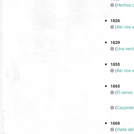
(
Hechos ol
1826
(
Así nos v
1829
(
Una venta
1855
(
Así nos v
1865
(
El censo 
(
Carpinte
1868
(
Visita de