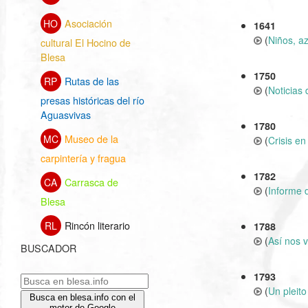
Asociación
HO
1641
(
Niños, az
cultural El Hocino de
Blesa
1750
Rutas de las
RP
(
Noticias 
presas históricas del río
Aguasvivas
1780
Museo de la
MC
(
Crisis en
carpintería y fragua
1782
Carrasca de
CA
(
Informe d
Blesa
Rincón literario
RL
1788
(
Así nos v
BUSCADOR
1793
(
Un pleito 
Busca en blesa.info con el
motor de Google