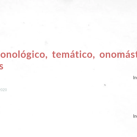
ronológico, temático, onomás
s
In
/2020
I