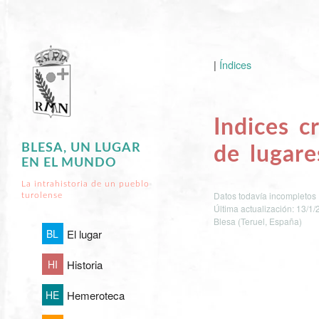
|
Índices
Indices c
BLESA, UN LUGAR
de lugare
EN EL MUNDO
La intrahistoria de un pueblo
Datos todavía incompletos
turolense
Última actualización: 13/1
Blesa (Teruel, España)
BL
El lugar
HI
Historia
HE
Hemeroteca