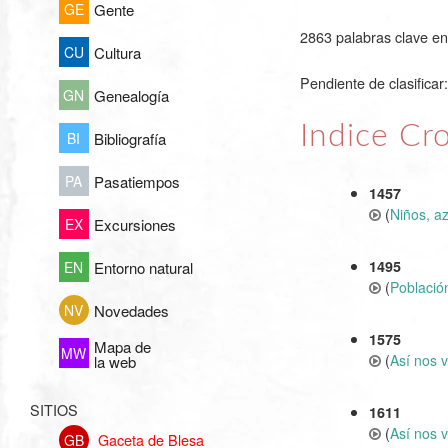
GE
Gente
2863 palabras clave en 
CU
Cultura
Pendiente de clasificar:
GN
Genealogía
Indice Cr
BI
Bibliografía
PA
Pasatiempos
1457
(
Niños, az
EX
Excursiones
1495
EN
Entorno natural
(
Población
NV
Novedades
1575
Mapa de
MW
(
Así nos v
la web
SITIOS
1611
(
Así nos v
Gaceta de Blesa
GB