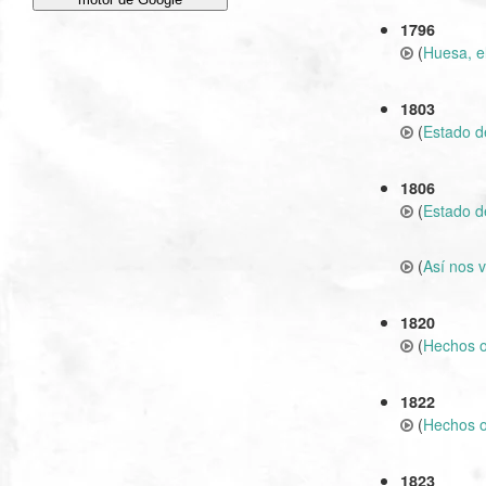
1796
(
Huesa, e
1803
(
Estado de
1806
(
Estado de
(
Así nos v
1820
(
Hechos ol
1822
(
Hechos ol
1823