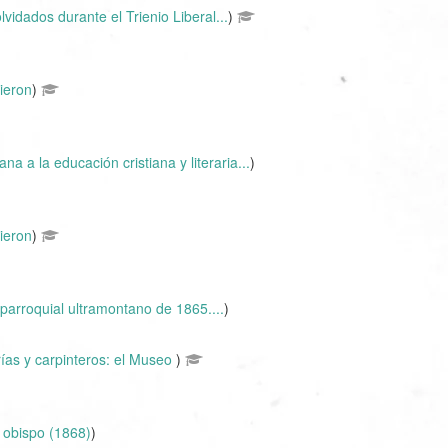
vidados durante el Trienio Liberal...
)
ieron
)
na a la educación cristiana y literaria...
)
ieron
)
parroquial ultramontano de 1865....
)
rías y carpinteros: el Museo
)
l obispo (1868)
)