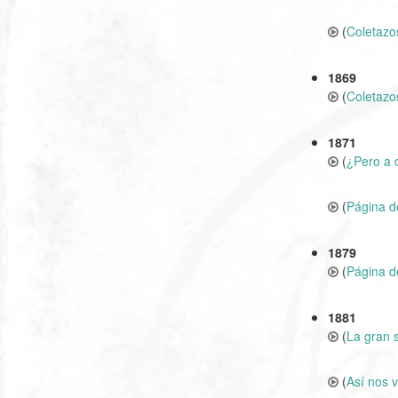
(
Coletazos
1869
(
Coletazos
1871
(
¿Pero a 
(
Página d
1879
(
Página d
1881
(
La gran 
(
Así nos v