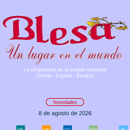
La intrahistoria de un pueblo turolense
(Teruel - España - Europa)
Novedades
8 de agosto de 2026
HE
GE
CU
GN
BI