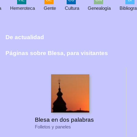
a
Hemeroteca
Gente
Cultura
Genealogía
Bibliogra
De actualidad
Páginas sobre Blesa, para visitantes
Blesa en dos palabras
Folletos y paneles