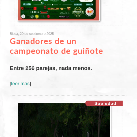
Blesa, 20 de septiembre 2025
Ganadores de un
campeonato de guiñote
Entre 256 parejas, nada menos.
[
leer más
]
XX
Sociedad