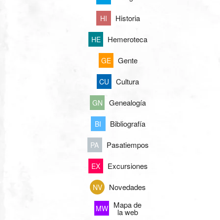
Historia
HI
Hemeroteca
HE
Gente
GE
Cultura
CU
Genealogía
GN
Bibliografía
BI
Pasatiempos
PA
Excursiones
EX
Novedades
NV
Mapa de
MW
la web