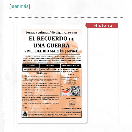
[
leer más
]
XX
Historia