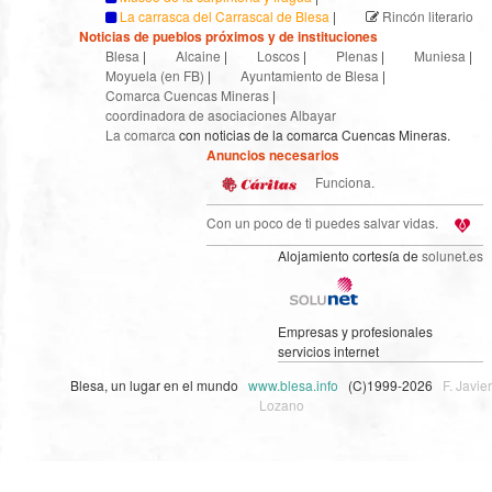
La carrasca del Carrascal de Blesa
|
Rincón literario
Noticias de pueblos próximos y de instituciones
Blesa
|
Alcaine
|
Loscos
|
Plenas
|
Muniesa
|
Moyuela (en FB)
|
Ayuntamiento de Blesa
|
Comarca Cuencas Mineras
|
coordinadora de asociaciones Albayar
La comarca
con noticias de la comarca Cuencas Mineras.
Anuncios necesarios
Funciona.
Con un poco de ti puedes salvar vidas.
Alojamiento cortesía de
solunet.es
Empresas y profesionales
servicios internet
Blesa, un lugar en el mundo
www.blesa.info
(C)1999-2026
F. Javier
Lozano