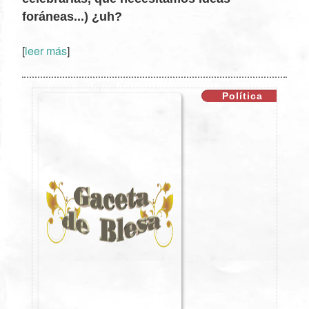
foráneas...) ¿uh?
[
leer más
]
Política