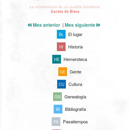
La intrahistoria de un pueblo turolense
Gaceta de Blesa
Mes anterior
|
Mes siguiente
El lugar
BL
Historia
HI
Hemeroteca
HE
Gente
GE
Cultura
CU
Genealogía
GN
Bibliografía
BI
Pasatiempos
PA