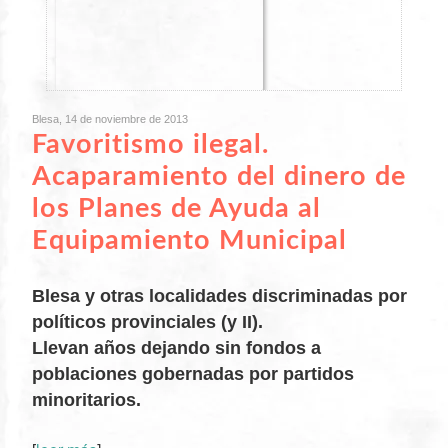
Blesa, 14 de noviembre de 2013
Favoritismo ilegal.
Acaparamiento del dinero de
los Planes de Ayuda al
Equipamiento Municipal
Blesa y otras localidades discriminadas por
políticos provinciales (y II).
XX
Llevan años dejando sin fondos a
poblaciones gobernadas por partidos
minoritarios.