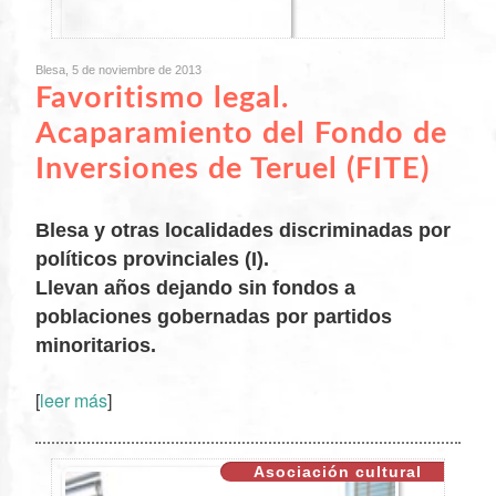
Blesa, 5 de noviembre de 2013
Favoritismo legal.
Acaparamiento del Fondo de
Inversiones de Teruel (FITE)
Blesa y otras localidades discriminadas por
políticos provinciales (I).
Llevan años dejando sin fondos a
XX
poblaciones gobernadas por partidos
minoritarios.
[
leer más
]
Asociación cultural