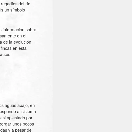
 regadíos del río
is un símbolo
os información sobre
isamente en el
a de la evolución
fincas en esta
cauce.
ros aguas abajo, en
rresponde al sistema
casi aplastado por
lbergar unos pocos
das y a pesar del