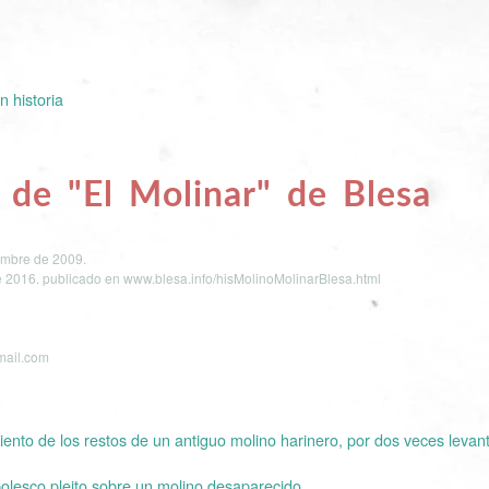
n historia
 de "El Molinar" de Blesa
embre de 2009.
e 2016.
publicado en www.blesa.info/hisMolinoMolinarBlesa.html
mail.com
iento de los restos de un antiguo molino harinero, por dos veces levant
bolesco pleito sobre un molino desaparecido