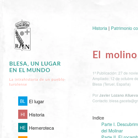
Historia
|
Patrimonio co
El molino
BLESA, UN LUGAR
EN EL MUNDO
1ª Publicación: 27 de novi
Ampliado: 12 de octubre d
La intrahistoria de un pueblo
Blesa (Teruel, España)
turolense
Por
Javier Lozano Allueva
BL
Contacto: blesa.gaceta@g
El lugar
HI
Historia
Indice
Parte I. Descubrim
HE
Hemeroteca
del Molinar
Parte II. El rocam