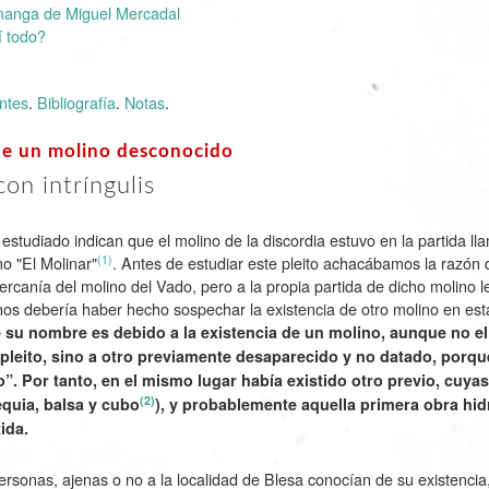
 manga de Miguel Mercadal
 todo?
ntes
.
Bibliografía
.
Notas
.
 de un molino desconocido
on intríngulis
estudiado indican que el molino de la discordia estuvo en la partida ll
(1)
o "El Molinar"
. Antes de estudiar este pleito achacábamos la razón 
cercanía del molino del Vado, pero a la propia partida de dicho molino l
 nos debería haber hecho sospechar la existencia de otro molino en esta
su nombre es debido a la existencia de un molino, aunque no el
 pleito, sino a otro previamente desaparecido y no datado, porqu
o”. Por tanto, en el mismo lugar había existido otro previo, cuyas
(2)
quia, balsa y cubo
), y probablemente aquella primera obra hidrá
ida.
sonas, ajenas o no a la localidad de Blesa conocían de su existencia,