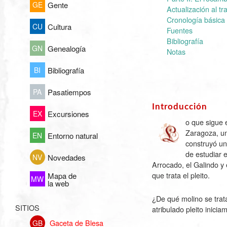
GE
Gente
Actualización al tr
Cronología básica
CU
Cultura
Fuentes
Bibliografía
GN
Genealogía
Notas
BI
Bibliografía
PA
Pasatiempos
Introducción
EX
Excursiones
o que sigue 
Zaragoza, un
EN
Entorno natural
construyó un
de estudiar e
NV
Novedades
Arrocado, el Galindo y 
que trata el pleito.
Mapa de
MW
la web
¿De qué molino se trat
SITIOS
atribulado pleito inici
Gaceta de Blesa
GB