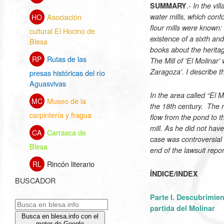
.-
SUMMARY
In the vi
Asociación
water mills, which confo
HO
flour mills were known:
cultural El Hocino de
existence of a sixth and
Blesa
books about the heritag
Rutas de las
RP
The Mill of 'El Molinar
Zaragoza'. I describe the
presas históricas del río
Aguasvivas
In the area called “El 
Museo de la
MC
the 18th century. The re
carpintería y fragua
flow from the pond to t
mill. As he did not hav
Carrasca de
CA
case was controversial 
Blesa
end of the lawsuit repo
Rincón literario
RL
ÍNDICE/INDEX
BUSCADOR
Parte I. Descubrimien
partida del Molinar
Busca en blesa.info con el
motor de Google