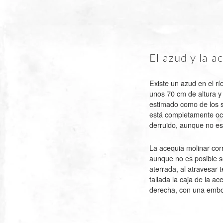
El azud y la a
Existe un azud en el rí
unos 70 cm de altura y
estimado como de los s
está completamente ocul
derruido, aunque no es 
La acequia molinar corr
aunque no es posible s
aterrada, al atravesar 
tallada la caja de la a
derecha, con una emboc