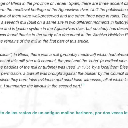
llage of Blesa in the province of Teruel -Spain, there are three ancient 
rm the medieval heritage of the Aguasvivas river. Until the publication of
 two of them were well-preserved and the other three were in ruins. This
 a seventh mill (built on a same site in two different moments in history
e and irrigation system in the Aguasvivas river, but no study has describ
' was found thanks to the study of a document in the 'Archivo Histórico P
 remains of the mill in the first part of this article.
Molinar”, in Blesa, there was a mill (probably medieval) which had alrea
st of this mill (the mill channel, the pool and the ‘cubo’ (a vertical pipe
he paddles of the mill or turbine) was used in 1751 by a local from Bles
e permission, a lawsuit was brought against the builder by the Council o
since they bore false evidence and used false witnesses, all of which 
(*)
rt. I summarize the lawsuit in the second part.
to de los restos de un antiguo molino harinero, por dos veces le