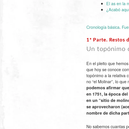
El as en la
¿Acabó aquí
Cronología básica
.
Fue
1ª Parte. Restos
Un topónimo c
En el pleito que hemos 
que hoy se conoce com
topónimo a la relativa 
no “el Molinar”, lo que
podemos afirmar que 
en 1751, la época del
en un “sitio de molin
se aprovecharon (ace
nombre de dicha part
No sabemos cuantas per