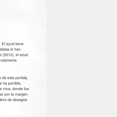
. El azud tiene
listas lo han
e (2010), el azud
rcialmente
o de esta partida,
e ha perdido,
de roca, donde fue
nar por la margen
adera de desagüe.