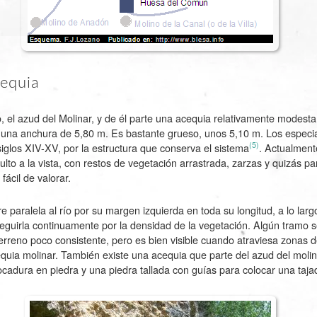
cequia
o, el azud del Molinar, y de él parte una acequia relativamente modesta
 una anchura de 5,80 m. Es bastante grueso, unos 5,10 m. Los especia
(5)
iglos XIV-XV, por la estructura que conserva el sistema
. Actualment
to a la vista, con restos de vegetación arrastrada, zarzas y quizás pa
fácil de valorar.
e paralela al río por su margen izquierda en toda su longitud, a lo larg
eguirla continuamente por la densidad de la vegetación. Algún tramo s
terreno poco consistente, pero es bien visible cuando atraviesa zonas 
cequia molinar. También existe una acequia que parte del azud del moli
adura en piedra y una piedra tallada con guías para colocar una taj