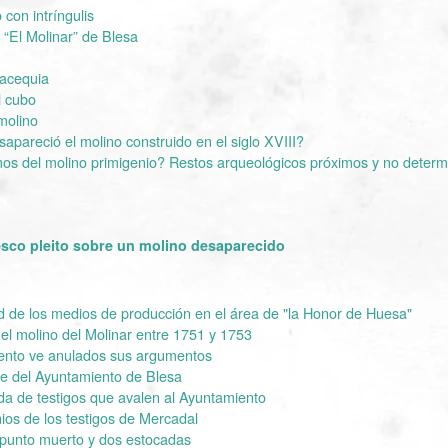
con intríngulis
 “El Molinar” de Blesa
 acequia
l cubo
 molino
pareció el molino construido en el siglo XVIII?
s del molino primigenio? Restos arqueológicos próximos y no determ
lesco pleito sobre un molino desaparecido
d de los medios de producción en el área de "la Honor de Huesa"
r el molino del Molinar entre 1751 y 1753
ento ve anulados sus argumentos
e del Ayuntamiento de Blesa
da de testigos que avalen al Ayuntamiento
ios de los testigos de Mercadal
 punto muerto y dos estocadas