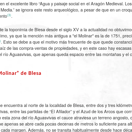
 en el excelente libro “Agua y paisaje social en el Aragón Medieval. Los
Media.” se ignora este resto arqueológico, a pesar de que en un croqu
(3)
ento
.
de la toponimia de Blesa desde el siglo XV a la actualidad no obtuvim
nimo, ya que la mención más antigua a "el Molinar" es la de 1751, prec
)
. Esto se debe a que el motivo más frecuente de que quede constanci
raíz de las compra-ventas de propiedades, y en este caso hay escasas 
del río Aguasvivas, que apenas queda espacio entre las montañas y el 
Molinar” de Blesa
se encuentra al norte de la localidad de Blesa, entre dos y tres kilómet
ivas, entre las partidas de “El Afilador” y el Azud de los Arcos que co
 esta zona del río Aguasvivas el cauce atraviesa un terreno angosto, 
que apenas se abre cada pocas decenas de metros lo suficiente para a
 cada margen. Además, no se transita habitualmente desde hace déca