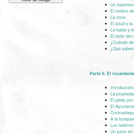
Un topónimo 
El molino de
La zona
El azud y la
La balsa y e
El solar del
¿Cuándo desa
¿Qué sabemo
Parte II. El rocambo
Introducción
La propieda
El pleito po
El Ayuntami
Contraataqu
A la búsque
Los testimon
Un juicio en