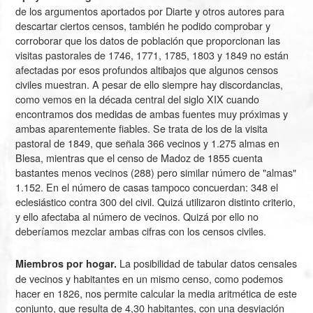
de los argumentos aportados por Diarte y otros autores para
descartar ciertos censos, también he podido comprobar y
corroborar que los datos de población que proporcionan las
visitas pastorales de
1746
, 1771, 1785, 1803 y 1849 no están
afectadas por esos profundos altibajos que algunos censos
civiles muestran. A pesar de ello siempre hay discordancias,
como vemos en la década central del siglo XIX cuando
encontramos dos medidas de ambas fuentes muy próximas y
ambas aparentemente fiables. Se trata de los de la visita
pastoral de 1849, que señala 366 vecinos y 1.275 almas en
Blesa, mientras que el censo de Madoz de 1855 cuenta
bastantes menos vecinos (288) pero similar número de "almas"
1.152. En el número de casas tampoco concuerdan: 348 el
eclesiástico contra 300 del civil. Quizá utilizaron distinto criterio,
y ello afectaba al número de vecinos. Quizá por ello no
deberíamos mezclar ambas cifras con los censos civiles.
La posibilidad de tabular datos censales
Miembros por hogar.
de vecinos y habitantes en un mismo censo, como podemos
hacer en 1826, nos permite calcular la media aritmética de este
conjunto, que resulta de 4,30 habitantes, con una desviación