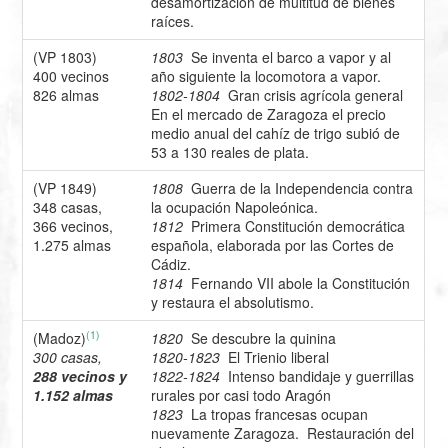
desamortización de multitud de bienes
raíces.
(VP 1803)
1803
Se inventa el barco a vapor y al
400 vecinos
año siguiente la locomotora a vapor.
826 almas
1802-1804
Gran crisis agrícola general
En el mercado de Zaragoza el precio
medio anual del cahíz de trigo subió de
53 a 130 reales de plata.
(VP 1849)
1808
Guerra de la Independencia contra
348 casas,
la ocupación Napoleónica.
366 vecinos,
1812
Primera Constitución democrática
1.275 almas
española, elaborada por las Cortes de
Cádiz.
1814
Fernando VII abole la Constitución
y restaura el absolutismo.
(1)
(Madoz)
1820
Se descubre la quinina
300 casas,
1820-1823
El Trienio liberal
288 vecinos y
1822-1824
Intenso bandidaje y guerrillas
1.152 almas
rurales por casi todo Aragón
1823
La tropas francesas ocupan
nuevamente Zaragoza. Restauración del