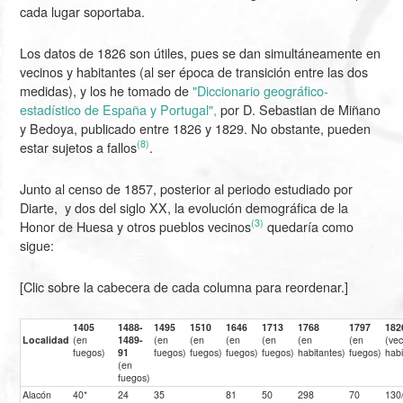
cada lugar soportaba.
Los datos de
1826
son útiles, pues se dan simultáneamente en
vecinos y habitantes (al ser época de transición entre las dos
medidas), y los he tomado de
"Diccionario geográfico-
estadístico de España y Portugal",
por D. Sebastian de Miñano
y Bedoya, publicado entre 1826 y 1829. No obstante, pueden
(8)
estar sujetos a fallos
.
Junto al censo de 1857, posterior al periodo estudiado por
Diarte, y dos del siglo XX, la evolución demográfica de la
(3)
Honor de Huesa y otros pueblos vecinos
quedaría como
sigue:
[Clic sobre la cabecera de cada columna para reordenar.]
1405
1488
-
1495
1510
1646
1713
1768
1797
182
Localidad
(en
1489-
(en
(en
(en
(en
(en
(en
(vec
fuegos)
91
fuegos)
fuegos)
fuegos)
fuegos)
habitantes)
fuegos)
habi
(en
fuegos)
Alacón
40*
24
35
81
50
298
70
130