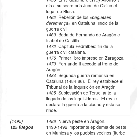
dio a su secretario Juan de Olcina el
lugar de Blesa.
1462
Rebelión de los «
pagueses
deremença
» en Cataluña: inicio de la
guerra civil
1469
Boda de Fernando de Aragón e
Isabel de Castilla
1472
Capitula Pedralbes: fin de la
guerra civil catalana.
1475
Primer libro impreso en Zaragoza
1479
Fernando II accede al trono de
Aragón
1484
Segunda guerra remensa en
Cataluña (1484-86). El rey establece el
Tribunal de la Inquisición en Aragón
1485
Sublevación de Teruel ante la
llegada de los inquisidores. El rey le
declara la guerra a la ciudad y ésta se
rinde.
(1495)
1488
Nueva peste en Aragón.
125 fuegos
1490-1492 importante epidemia de peste
en Muniesa y los pueblos vecinos [Iturbe