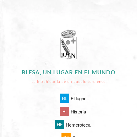
BLESA, UN LUGAR EN EL MUNDO
La intrahistoria de un pueblo turolense
BL
El lugar
HI
Historia
HE
Hemeroteca