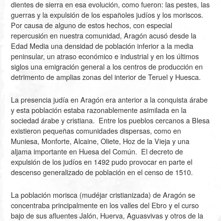
dientes de sierra en esa evolución, como fueron: las pestes, las
guerras y la expulsión de los españoles judíos y los moriscos.
Por causa de alguno de estos hechos, con especial
repercusión en nuestra comunidad, Aragón acusó desde la
Edad Media una densidad de población inferior a la media
peninsular, un atraso económico e industrial y en los últimos
siglos una emigración general a los centros de producción en
detrimento de amplias zonas del interior de Teruel y Huesca.
La presencia judía en Aragón era anterior a la conquista árabe
y esta población estaba razonablemente asimilada en la
sociedad árabe y cristiana. Entre los pueblos cercanos a Blesa
existieron pequeñas comunidades dispersas, como en
Muniesa, Monforte, Alcaine, Oliete, Hoz de la Vieja y una
aljama importante en Huesa del Común. El decreto de
expulsión de los judíos en
1492
pudo provocar en parte el
descenso generalizado de población en el censo de
1510
.
La población morisca (mudéjar cristianizada) de Aragón se
concentraba principalmente en los valles del Ebro y el curso
bajo de sus afluentes Jalón, Huerva, Aguasvivas y otros de la