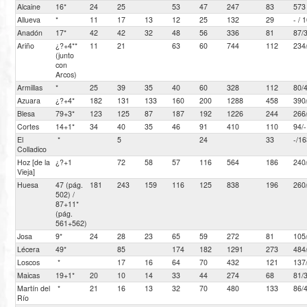
Alcaine
16*
24
25
53
47
247
83
573
Allueva
*
11
17
13
12
25
132
29
- / 
Anadón
17*
42
42
32
48
56
336
81
87/
Ariño
¿?+4**
11
21
63
60
744
112
234
(junto
con
Arcos)
Armillas
*
25
39
35
40
60
328
112
80/
Azuara
¿?+4*
182
131
133
160
200
1288
458
390
Blesa
79+3*
123
125
87
187
192
1226
244
266
Cortes
14+1*
34
40
35
46
91
410
110
94/-
El
*
5
24
33
-/1
Colladico
Hoz [de la
¿?+1
72
58
57
116
564
186
240
Vieja]
Huesa
47 (pág.
181
243
159
116
125
838
196
260
502) /
87+11*
(pág.
561+562)
Josa
9*
24
28
23
65
59
272
81
105
Lécera
49*
85
174
182
1291
273
484
Loscos
*
17
16
64
70
432
121
137
Maicas
19+1*
20
10
14
33
44
274
68
81/
Martín del
*
21
16
13
32
70
480
133
86/
Río