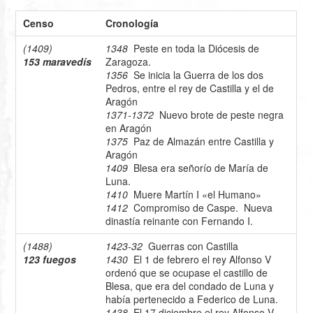
Censo
Cronología
(1409)
1348
Peste en toda la Diócesis de
153 maravedís
Zaragoza.
1356
Se inicia la Guerra de los dos
Pedros, entre el rey de Castilla y el de
Aragón
1371-1372
Nuevo brote de peste negra
en Aragón
1375
Paz de Almazán entre Castilla y
Aragón
1409
Blesa era señorío de María de
Luna.
1410
Muere Martín I «el Humano»
1412
Compromiso de Caspe. Nueva
dinastía reinante con Fernando I.
(1488)
1423-32
Guerras con Castilla
123 fuegos
1430
El 1 de febrero el rey Alfonso V
ordenó que se ocupase el castillo de
Blesa, que era del condado de Luna y
había pertenecido a Federico de Luna.
1438
El 17 diciembre el rey Alfonso V