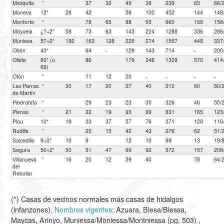
Mezquita
*
37
32
49
38
239
65
66/
Moneva
12*
26
42
58
100
452
144
148
Monforte
*
78
65
88
93
660
189
158
Moyuela
¿?+2*
58
73
63
143
224
1288
336
286
Muniesa
57+2*
190
163
128
225
274
1557
448
337
Obón
40*
64
-
129
143
714
-
200
Oliete
80* (o
86
179
246
1329
370
414
69)
Otón
*
11
12
20
-
-
-
-
Las Parras
*
30
17
20
27
40
212
60
50/
de Martín
Piedrahíta
*
29
23
23
35
326
46
55/
Plenas
*
21
22
19
93
99
631
165
123
Plou
10*
19
33
37
57
76
371
128
116
Rudilla
*
25
15
42
43
276
62
51/
Salcedillo
9+0*
10
9
12
10
99
13
19/
Segura
50+2*
50
51
47
69
92
572
157
208
Villanueva
*
16
20
12
39
40
78
64/
del
Rebollar
(*) Casas de vecinos normales más casas de hidalgos
(infanzones).
Nombres vigentes
: Azuara, Blesa/Blessa,
Maycas, Arinyo, Muniessa/Moniessa/Montniessa (pg. 503) ,