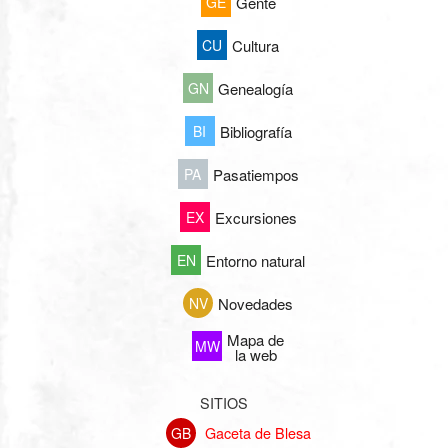
GE
Gente
CU
Cultura
GN
Genealogía
BI
Bibliografía
PA
Pasatiempos
EX
Excursiones
EN
Entorno natural
NV
Novedades
Mapa de
MW
la web
SITIOS
Gaceta de Blesa
GB