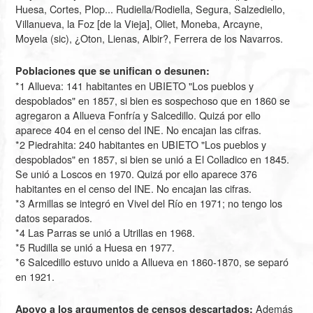
Huesa, Cortes, Plop... Rudiella/Rodiella, Segura, Salzediello,
Villanueva, la Foz [de la Vieja], Oliet, Moneba, Arcayne,
Moyela (sic), ¿Oton, Lienas, Albir?, Ferrera de los Navarros.
Poblaciones que se unifican o desunen:
*1 Allueva: 141 habitantes en UBIETO "Los pueblos y
despoblados" en
1857
, si bien es sospechoso que en 1860 se
agregaron a Allueva Fonfría y Salcedillo. Quizá por ello
aparece 404 en el censo del INE. No encajan las cifras.
*2 Piedrahita: 240 habitantes en UBIETO "Los pueblos y
despoblados" en
1857
, si bien se unió a El Colladico en 1845.
Se unió a Loscos en 1970. Quizá por ello aparece 376
habitantes en el censo del INE. No encajan las cifras.
*3 Armillas se integró en Vivel del Río en 1971; no tengo los
datos separados.
*4 Las Parras se unió a Utrillas en
1968
.
*5 Rudilla se unió a Huesa en
1977
.
*6 Salcedillo estuvo unido a Allueva en 1860-1870, se separó
en
1921
.
Además
Apoyo a los argumentos de censos descartados: