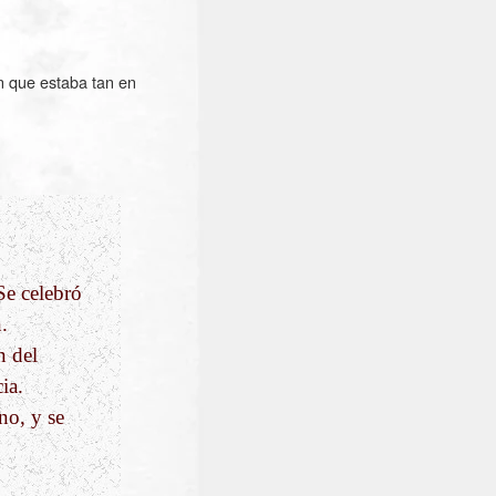
n que estaba tan en
“Se celebró
.
n del
ia.
no, y se