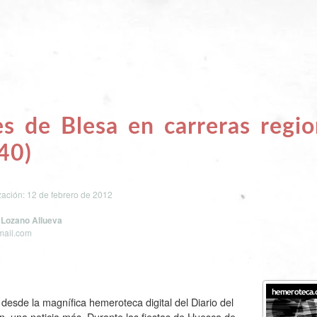
s de Blesa en carreras regio
40
)
ización: 12 de febrero de 2012
 Lozano Allueva
mail.com
 desde la magnífica hemeroteca digital del Diario del
n, una noticia más. Durante las fiestas de Huesca de