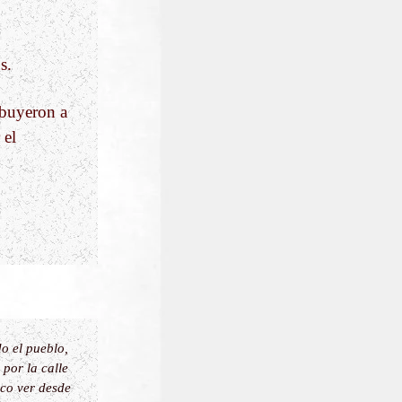
s.
ibuyeron a
 el
o el pueblo,
por la calle
sco ver desde