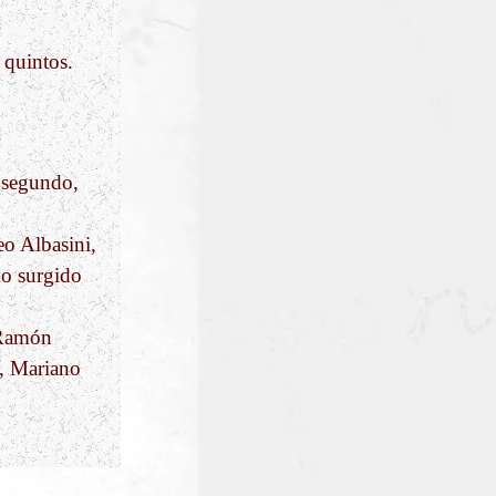
 quintos.
l segundo,
o Albasini,
do surgido
 Ramón
a, Mariano