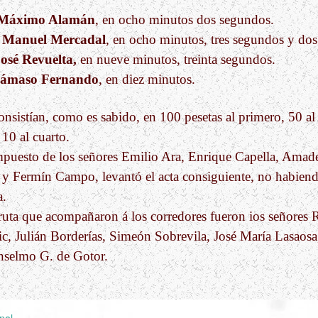
Máximo Alamán
, en ocho minutos dos segundos.
n
Manuel Mercadal
, en ocho minutos, tres segundos y dos
osé Revuelta,
en nueve minutos, treinta segundos.
ámaso Fernando
, en diez minutos.
nsistían, como es sabido, en 100 pesetas al primero, 50 a
 10 al cuarto.
mpuesto de los señores Emilio Ara, Enrique Capella, Amade
 y Fermín Campo, levantó el acta consiguiente, no habien
a.
 ruta que acompañaron á los corredores fueron ios señores
ic, Julián Borderías, Simeón Sobrevila, José María Lasaos
nselmo G. de Gotor.
inal
.