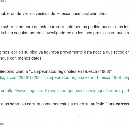
 hubieron de ver los vecinos de Huesca hace casi cien años.
de saber el nombre de este corredor nato hemos podido buscar más inf
do bien seguido por dos investigadores de los más prolíficos en nuest
mos leer en su blog ya figuraba previamente esta noticia que recogiero
unque con menos datos.
Celedonio García "Campeonatos regionales en Huesca (
1908
)"
a.blogia.com/2006/122004-campeonatos-regionales-en-huesca-1908-.ph
o en
http://www.juegostradicionalesaragoneses.com/juegos/carrera_ped
más sobre su carrera como pedestrista es en su artículo
"Las carrer
com