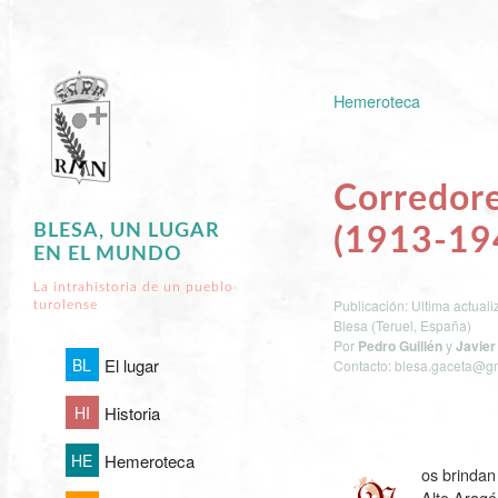
Hemeroteca
Corredore
BLESA, UN LUGAR
(
1913
-
19
EN EL MUNDO
La intrahistoria de un pueblo
Publicación: Ultima actual
turolense
Blesa (Teruel, España)
Por
Pedro Guillén
y
Javier
BL
El lugar
Contacto: blesa.gaceta@g
HI
Historia
HE
Hemeroteca
os brindan
Alto Aragó