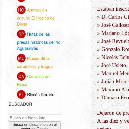
Estaban inscrit
Asociación
HO
» D. Carlos G
cultural El Hocino de
Blesa
» José Gallostr
» Mariano Lóp
Rutas de las
RP
» José Revuelt
presas históricas del río
Aguasvivas
» Gonzalo Ro
» Nicolás Beltr
Museo de la
MC
» José Usieto,
carpintería y fragua
» Manuel Mer
Carrasca de
CA
» Julián Moncl
Blesa
» Máximo Ala
Rincón literario
RL
» Dámaso Fern
BUSCADOR
Dejaron de pr
A las diez y ve
Busca en blesa.info con el
orden:
motor de Google