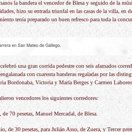
anos la bandera el vencedor de Blesa y seguido de la músi
idades, hizo su entrada triunfal en las casas de la villa, en 
miento tenía preparado un buen refresco para toda la concur
rrera en San Mateo de Gállego.
e celebró una gran corrida pedestre con seis afamados corred
 engalanada con cuarenta banderas regaladas por las distin
toria Bordonaba, Victoria y María Berges y Carmen Laboreo
alieron vencedores los siguientes corredores:
 de 70 pesetas, Manuel Mercadal, de Blesa.
, de 30 pesetas, para Julián Asso, de Zuera, y Tercer pre