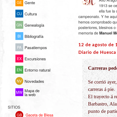
GE
Gente
1913 se ce
ella fue l
CU
Cultura
campeonato. Y he aquí 
hemos comprobado que
GN
Genealogía
posteriores, blesinos o
memoria de
Manuel Me
BI
Bibliografía
12 de agosto de 
PA
Pasatiempos
Diario de Huesca
EX
Excursiones
Carreras pede
EN
Entorno natural
NV
Novedades
Se corrió ayer
carreras á pie.
Mapa de
MW
la web
El trayecto á r
Barbastro, Ala
SITIOS
punto de partid
Gaceta de Blesa
GB