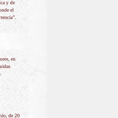
ca y de
donde el
rencia”.
ores, en
guidas
.
mio, de 20