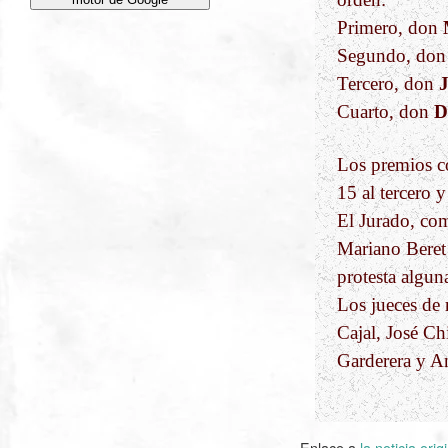
Primero, don
Segundo, do
Tercero, don
J
Cuarto, don
D
Los premios co
15 al tercero y
El Jurado, co
Mariano Beret
protesta algun
Los jueces de
Cajal, José Ch
Garderera y A
Enlace a
la noticia orig