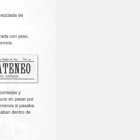
 mezclada de
trada con yeso,
nreía.
 consejas y
guno en pasar por
e menos si pasaba
osaban dentro de