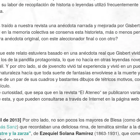
 su labor de recopilación de historia o leyendas utilizó frecuentement
a.
traído a nuestra revista una anécdota narrada y mejorada por Gisber
i en la memoria colectiva se conserva esta historieta, más o menos p
a anécdota original, con este aleccionador final o con otro?
e este relato estuviera basado en una anécdota real que Gisbert vivió
 los de la pandilla protagonista, lo que no hacía en otras leyendas no
. Y por otro lado, si de jovencito vivió tal experiencia y vivió en un p
naturaleza hacía que toda suerte de fantasías envolviese a la muerte y
se de un par de sus cuadros y bastantes dibujos de tétricos motivos, 
ículo.
ne curiosidad, que sepa que en la revista “El Ateneo” se publicaron var
e esta, y que pueden consultarse a través de Internet en la página web
Por otro lado, no son pocos los mayores de Blesa (como d
il de 2013]
más Sanz
) que recordaban una deliciosa rima, de temática similar a la 
, de
(1863-1931), que com
stre y la zarza"
Ezequiel Solana Ramírez
bril de 2013.