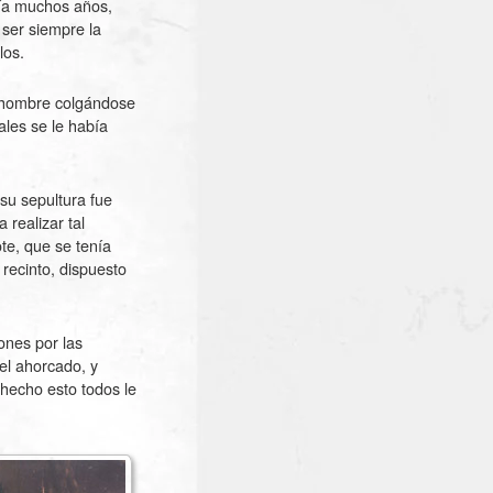
cía muchos años,
 ser siempre la
los.
e hombre colgándose
ales se le había
 su sepultura fue
realizar tal
te, que se tenía
 recinto, dispuesto
ones por las
el ahorcado, y
 hecho esto todos le