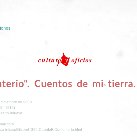
iones
terio". Cuentos de mi tierra.
e diciembre de 2009
851-1912)
ozano Allueva
mail.com
lesa.info/culGisbert1895-CuentoElCementerio.html