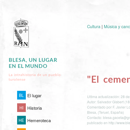
Cultura
|
Música y canc
BLESA, UN LUGAR
EN EL MUNDO
La intrahistoria de un pueblo
"El cemen
turolense
BL
El lugar
Ultima actualización: 28 d
Autor: Salvador Gisbert (1
Comentado por F. Javier L
HI
Historia
Blesa, (Teruel, España)
Contacto: blesa.gaceta@g
HE
Hemeroteca
publicado en http://www.b