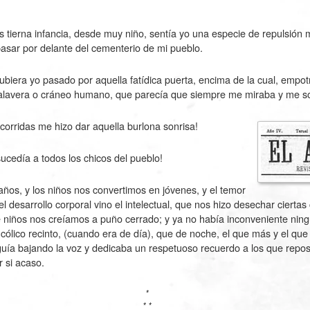
 tierna infancia, desde muy niño, sentía yo una especie de repulsión
pasar por delante del cementerio de mi pueblo.
ubiera yo pasado por aquella fatídica puerta, encima de la cual, empo
alavera o cráneo humano, que parecía que siempre me miraba y me so
corridas me hizo dar aquella burlona sonrisa!
ucedía a todos los chicos del pueblo!
ños, y los niños nos convertimos en jóvenes, y el temor
el desarrollo corporal vino el intelectual, que nos hizo desechar ciertas
niños nos creíamos a puño cerrado; y ya no había inconveniente nin
cólico recinto, (cuando era de día), que de noche, el que más y el qu
seguía bajando la voz y dedicaba un respetuoso recuerdo a los que rep
r si acaso.
*
* *