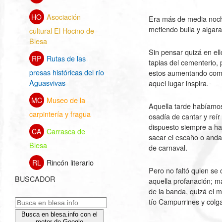
Asociación
HO
Era más de media noche
metiendo bulla y algara
cultural El Hocino de
Blesa
Sin pensar quizá en ell
Rutas de las
RP
tapias del cementerio,
presas históricas del río
estos aumentando como 
Aguasvivas
aquel lugar inspira.
Museo de la
MC
Aquella tarde habíamos
carpintería y fragua
osadía de cantar y reír
dispuesto siempre a hac
Carrasca de
CA
sacar el escaño o anda
Blesa
de carnaval.
Rincón literario
RL
Pero no faltó quien se 
BUSCADOR
aquella profanación; m
de la banda, quizá el m
tío Campurrines y colg
Busca en blesa.info con el
motor de Google