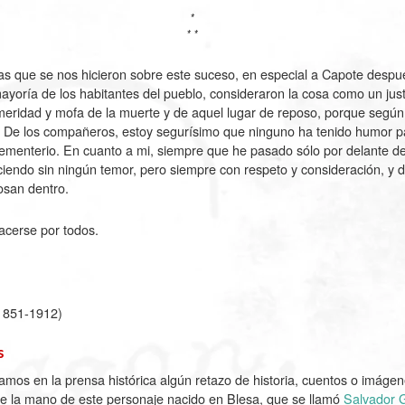
*
* *
as que se nos hicieron sobre este suceso, en especial a Capote despu
yoría de los habitantes del pueblo, consideraron la cosa como un just
meridad y mofa de la muerte y de aquel lugar de reposo, porque segú
 De los compañeros, estoy segurísimo que ninguno ha tenido humor pa
cementerio. En cuanto a mi, siempre que he pasado sólo por delante d
aciendo sin ningún temor, pero siempre con respeto y consideración, y 
osan dentro.
cerse por todos.
1851-1912)
s
amos en la prensa histórica algún retazo de historia, cuentos o imágen
e la mano de este personaje nacido en Blesa, que se llamó
Salvador G