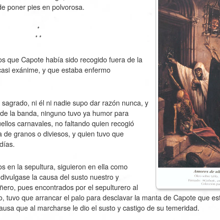
e poner pies en polvorosa.
*
* *
mos que Capote había sido recogido fuera de la
casi exánime, y que estaba enfermo
o sagrado, ni él ni nadie supo dar razón nunca, y
de la banda, ninguno tuvo ya humor para
quellos carnavales, no faltando quien recogió
de granos o diviesos, y quien tuvo que
días.
os en la sepultura, siguieron en ella como
divulgase la causa del susto nuestro y
ro, pues encontrados por el sepulturero al
o, tuvo que arrancar el palo para desclavar la manta de Capote que est
ausa que al marcharse le dio el susto y castigo de su temeridad.