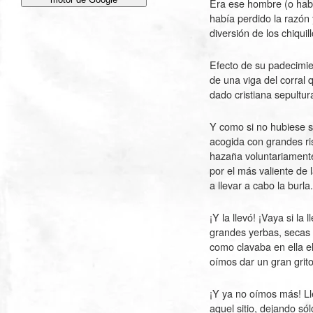
Era ese hombre (o habí
había perdido la razón 
diversión de los chiqu
Efecto de su padecimie
de una viga del corral 
dado cristiana sepultur
Y como si no hubiese se
acogida con grandes ri
hazaña voluntariamente,
por el más valiente de 
a llevar a cabo la burla.
¡Y la llevó! ¡Vaya si 
grandes yerbas, secas 
como clavaba en ella e
oímos dar un gran grit
¡Y ya no oímos más! L
aquel sitio, dejando s