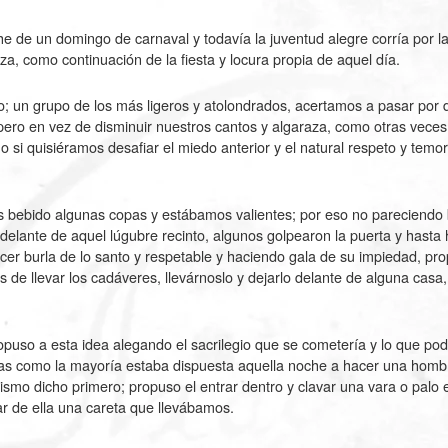
 de un domingo de carnaval y todavía la juventud alegre corría por las
za, como continuación de la fiesta y locura propia de aquel día.
o; un grupo de los más ligeros y atolondrados, acertamos a pasar por 
 pero en vez de disminuir nuestros cantos y algaraza, como otras veces
si quisiéramos desafiar el miedo anterior y el natural respeto y temor
 bebido algunas copas y estábamos valientes; por eso no pareciendo 
 delante de aquel lúgubre recinto, algunos golpearon la puerta y hasta
er burla de lo santo y respetable y haciendo gala de su impiedad, pro
s de llevar los cadáveres, llevárnoslo y dejarlo delante de alguna ca
opuso a esta idea alegando el sacrilegio que se cometería y lo que pod
as como la mayoría estaba dispuesta aquella noche a hacer una hombr
ismo dicho primero; propuso el entrar dentro y clavar una vara o palo e
ar de ella una careta que llevábamos.