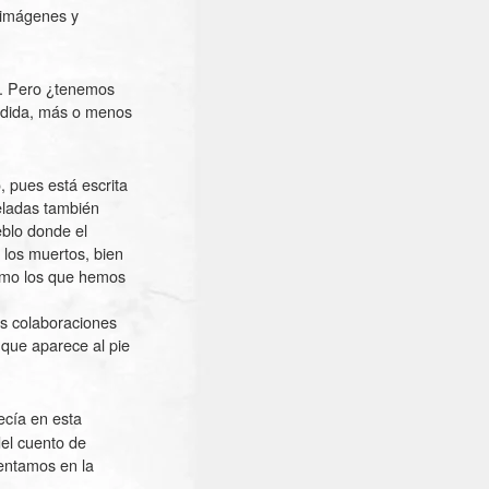
e imágenes y
t. Pero ¿tenemos
erdida, más o menos
, pues está escrita
veladas también
ueblo donde el
 los muertos, bien
como los que hemos
ias colaboraciones
 que aparece al pie
ecía en esta
del cuento de
entamos en la