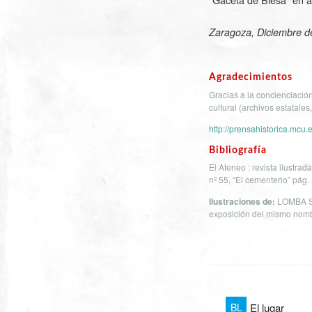
Zaragoza, Diciembre d
Agradecimientos
Gracias a la concienciación
cultural (archivos estatales
http://prensahistorica.mcu
Bibliografía
El Ateneo : revista ilustra
nº 55, “El cementerio” pág.
Ilustraciones de:
LOMBA SE
exposición del mismo nombre
BL
El lugar