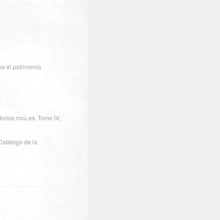
os el patrimonio
storica.mcu.es. Tomo IV,
atálogo de la