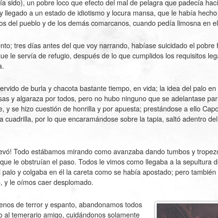
a sido), un pobre loco que efecto del mal de pelagra que padecía ha
y llegado a un estado de idiotismo y locura mansa, que le había hecho
illos del pueblo y de los demás comarcanos, cuando pedía limosna en el
nto; tres días antes del que voy narrando, habíase suicidado el pobr
que le servía de refugio, después de lo que cumplidos los requisitos leg
a.
rvido de burla y chacota bastante tiempo, en vida; la idea del palo en
sas y algaraza por todos, pero no hubo ninguno que se adelantase para 
 y se hizo cuestión de honrilla y por apuesta; prestándose a ello Capo
la cuadrilla, por lo que encaramándose sobre la tapia, saltó adentro del
la llevó! Todo estábamos mirando como avanzaba dando tumbos y tropez
que le obstruían el paso. Todos le vimos como llegaba a la sepultura d
l palo y colgaba en él la careta como se había apostado; pero también
o, y le oímos caer desplomado.
lenos de terror y espanto, abandonamos todos
ólo al temerario amigo, cuidándonos solamente