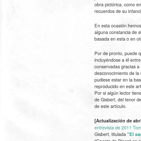
obra pictórica, como en
recuerdos de su infanci
En esta ocasión hemos 
alguna constancia de s
basada en esta o en otr
Por de pronto, puede qu
incluyéndose a él entre
conservadas gracias a él
desconocimiento de la 
pudiese estar en la ba
reproducido en este art
Por si algún lector tie
de Gisbert, del tenor d
de este artículo.
[Actualización de abr
entrevista de 2011 To
Gisbert, titulada
"El sa
"Gaceta de Blesa" en a