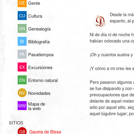
GE
Gente
Desde la más
CU
Cultura
espanto, al 
GN
Genealogía
Ni de día ni de noche h
habían colocado una c
BI
Bibliografía
¡Oh y cuantos sustos y 
PA
Pasatiempos
EX
Excursiones
¡Y cómo a mi creo les s
EN
Entorno natural
Pero pasaron algunos a
se fue disipando y con 
NV
Novedades
preocupaciones que de 
delante de aquel melan
Mapa de
MW
sólo por aquel sitio, 
la web
aquel lúgubre lugar; po
SITIOS
Gaceta de Blesa
GB