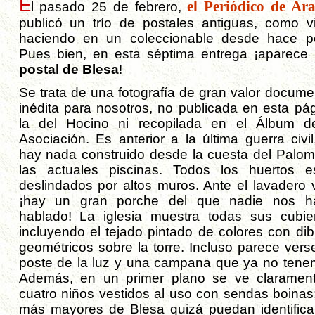
E
el Periódico de Ar
l pasado 25 de febrero,
publicó un trío de postales antiguas, como v
haciendo en un coleccionable desde hace p
Pues bien, en esta séptima entrega ¡aparece
postal de Blesa
!
Se trata de una fotografía de gran valor documen
inédita para nosotros, no publicada en esta pág
la del Hocino ni recopilada en el Álbum d
Asociación. Es anterior a la última guerra civil
hay nada construido desde la cuesta del Palom
las actuales piscinas. Todos los huertos e
deslindados por altos muros. Ante el lavadero v
¡hay un gran porche del que nadie nos h
hablado! La iglesia muestra todas sus cubier
incluyendo el tejado pintado de colores con dib
geométricos sobre la torre. Incluso parece vers
poste de la luz y una campana que ya no tene
Además, en un primer plano se ve claramen
cuatro niños vestidos al uso con sendas boinas;
más mayores de Blesa quizá puedan identificar