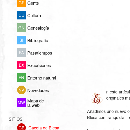
GE
Gente
CU
Cultura
GN
Genealogía
BI
Bibliografía
PA
Pasatiempos
EX
Excursiones
EN
Entorno natural
NV
Novedades
n este artíc
originales m
Mapa de
MW
la web
Añadimos uno nuevo con
Blesa con franquicia. 
SITIOS
Gaceta de Blesa
GB