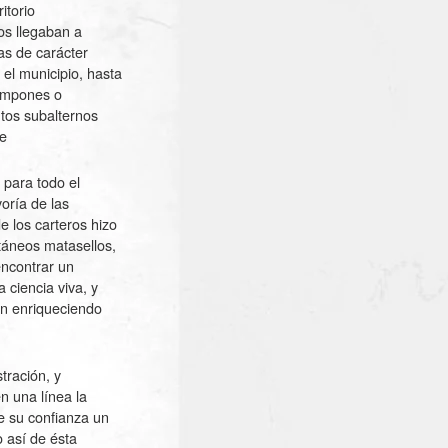
itorio
los llegaban a
as de carácter
el municipio, hasta
tampones o
ntos subalternos
te
 para todo el
oría de las
e los carteros hizo
ntáneos matasellos,
encontrar un
 ciencia viva, y
an enriqueciendo
tración, y
n una línea la
de su confianza un
o así de ésta