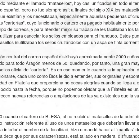
ado mediante el llamado "matasellos", hoy casi unificados en todo el terr
eo español, pero no fue siempre así; a finales del siglo XIX los matasel
que existían y los necesitaban, especialmente aquellas pequeñas oficin
 "carterías", cuyo funcionario o cartero era pagado habitualmente por 
rpo de correos, y para atender mejor su trabajo se les facilitaban los 
tilizar para cancelar los sellos empleados para el franqueo. Estos pu
asellos inutilizaban los sellos cruzándolos con un aspa de tinta corrien
ión central del correo español distribuyó aproximadamente 2000 cuños
ndo para todo Aragón menos de 50, quedando, por tanto, una gran may
sellos oficial de "cartería". Es en ese momento cuando la imaginación d
cionarse, cada uno como Dios le dio a entender, sus originales y espo
idad en Filatelia que proporciona no pocas alegrías cuando se llega a 
ocido hasta la fecha, porque no podemos olvidar que la Filatelia es una
en nuevas referencias o ampliaciones de las ya existentes que la v
 cuando el cartero de BLESA, al no recibir el matasellos de la adminis
 instrucción referente al uso de unos matasellos que deberían llevar e
 la inferior el nombre de la localidad, hizo o mandó hacer al "manitas" 
 decir que por sus características, está tallado en madera, disfrutand