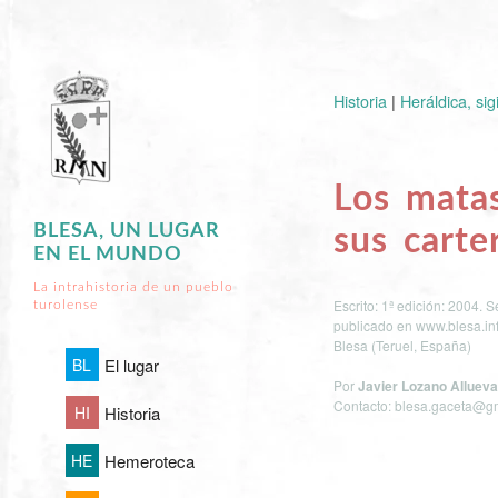
Historia
|
Heráldica, sig
Los matas
BLESA, UN LUGAR
sus carte
EN EL MUNDO
La intrahistoria de un pueblo
Escrito: 1ª edición: 2004.
turolense
publicado en www.blesa.in
Blesa (Teruel, España)
BL
El lugar
Por
Javier Lozano Allueva
Contacto: blesa.gaceta@g
HI
Historia
HE
Hemeroteca