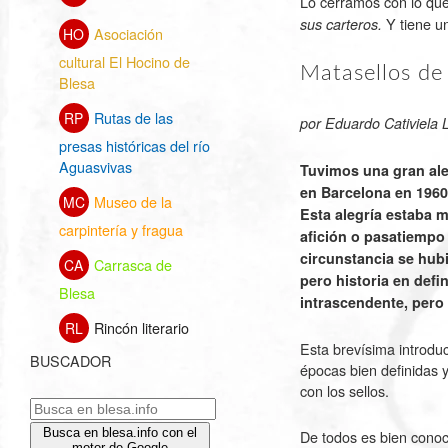
Lo cerramos con lo qu
Y tiene un
sus carteros.
Asociación
HO
cultural El Hocino de
Matasellos de
Blesa
Rutas de las
RP
por Eduardo Cativiela 
presas históricas del río
Aguasvivas
Tuvimos una gran aleg
en Barcelona en 1960, 
Museo de la
MC
Esta alegría estaba 
carpintería y fragua
afición o pasatiempo
circunstancia se hub
Carrasca de
CA
pero historia en def
Blesa
intrascendente, pero
Rincón literario
RL
Esta brevísima introdu
BUSCADOR
épocas bien definidas y
con los sellos.
Busca en blesa.info con el
De todos es bien conoci
motor de Google