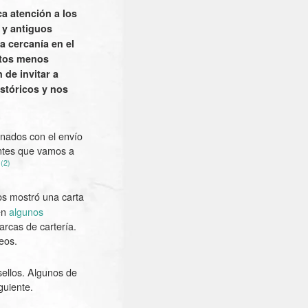
ca atención a los
 y antiguos
a cercanía en el
ntos menos
 de invitar a
istóricos y nos
onados con el envío
ntes que vamos a
(2)
.
nos mostró una carta
en
algunos
arcas de cartería.
eos.
sellos. Algunos de
guiente.