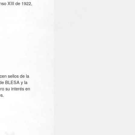
nso XIII de 1922,
en sellos de la
a de BLESA y la
ro su interés en
es.