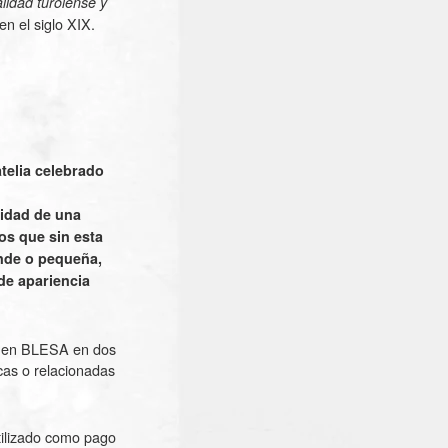
lidad turolense y
n el siglo XIX.
atelia celebrado
lidad de una
os que sin esta
ande o pequeña,
de apariencia
os en BLESA en dos
icas o relacionadas
utilizado como pago