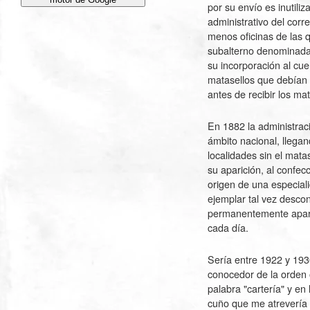
por su envío es inutiliz
administrativo del corr
menos oficinas de las 
subalterno denominadas
su incorporación al cue
matasellos que debían u
antes de recibir los mat
En 1882 la administrac
ámbito nacional, llega
localidades sin el mata
su aparición, al confec
origen de una especial
ejemplar tal vez descon
permanentemente aparec
cada día.
Sería entre 1922 y 1930
conocedor de la orden o
palabra "cartería" y en
cuño que me atrevería a