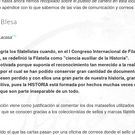
e hasta ahora hemos
recopilado sobre el puesto de cartero en esta loca
 apéndice con lo que sabemos de las vías de comunicación y correos e
 Blesa
(1)
Lacasa
ría los filatelistas cuando, en el I Congreso Internacional de Fil
se redefinió la Filatelia como "ciencia auxiliar de la Historia".
motivada porque suponía el reconocimiento tan merecido a la rea
 por el cual se han podido conservar gran cantidad de document
iesen perdido y con ellos una gran parte de nuestra historia, gr
initiva, pues la HISTORIA está formada por hechos muchas veces 
 que son parte inseparable de un todo.
cción viene como justificación al comentar los dos matasellos utilizad
 que se conocen gracias a los coleccionistas de sellos y marcas filatél
do el que las cartas pasan por una oficina de correos donde el sello 