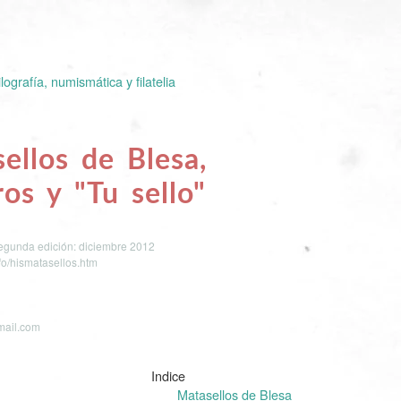
ilografía, numismática y filatelia
ellos de Blesa,
ros y "Tu sello"
 Segunda edición: diciembre 2012
fo/hismatasellos.htm
mail.com
Indice
Matasellos de Blesa