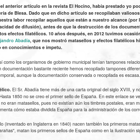
el anterior artículo en la revista El Hocino, había prestado yo po
ería de Blesa. Dado que en dicho artículo se recopilaban valiosos
uestra labor recopilar aquellos que están a nuestro alcance (por l
acidad de difusión), antes de que la destrucción de los docume
tos efectos filatélicos. 10 años después, en 2012 tuvimos ocasión
jandro Abadía
, que nos mostró matasellos y efectos filatélicos h
 en conocimientos e ímpetu.
así como los organismos de gobierno municipal tenían tampones relaci
n documentación bastante reciente hemos recopilado tampones difere
 temporal, aunque la documentación conservada o recopilada es escasa
El Sr. Abadía tiene más de una carta original del siglo XVIII, y 
élico.
Hasta 1850 no se creo el primer sello de España. En este enlace se v
no eran matasellos, pues no existían aún los timbres postales, eran m
comenta cómo estaba dividida España para la administración de los corr
llo (inventado en Inglaterra en 1840) nacen también los primeros mata
arañas", matan los primeros sellos de España como en la ilustración si