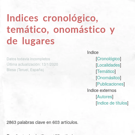
Indices cronológico,
temático, onomástico y
de lugares
Indice
[
Cronológico
]
Datos todavía incompletos
Última actualización: 13/1/2020
[
Localidades
]
Blesa (Teruel, España)
[
Temático
]
[
Onomásitco
]
[
Publicaciones
]
Indice externos
[
Autores
]
[
Indice de títulos
]
2863 palabras clave en 603 artículos.