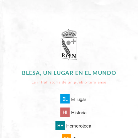
BLESA, UN LUGAR EN EL MUNDO
La intrahistoria de un pueblo turolense
BL
El lugar
HI
Historia
HE
Hemeroteca