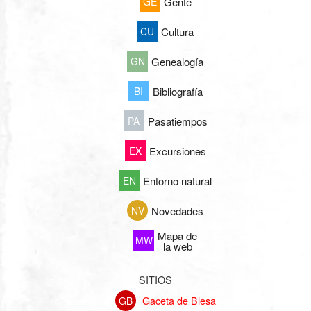
GE
Gente
CU
Cultura
GN
Genealogía
BI
Bibliografía
PA
Pasatiempos
EX
Excursiones
EN
Entorno natural
NV
Novedades
Mapa de
MW
la web
SITIOS
Gaceta de Blesa
GB