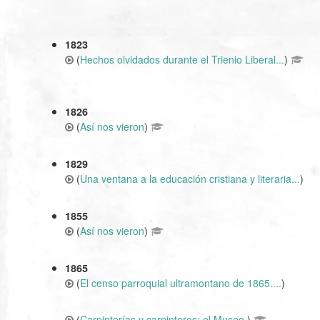
1823
(
Hechos olvidados durante el Trienio Liberal...
)
1826
(
Así nos vieron
)
1829
(
Una ventana a la educación cristiana y literaria...
)
1855
(
Así nos vieron
)
1865
(
El censo parroquial ultramontano de 1865....
)
(
Carpinterías y carpinteros: el Museo
)