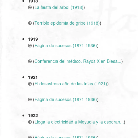
1918
(
La fiesta del árbol (1918)
)
(
Terrible epidemia de gripe (1918)
)
1919
(
Página de sucesos (1871-1936)
)
(
Conferencia del médico. Rayos X en Blesa...
)
1921
(
El desastroso año de las tejas (1921)
)
(
Página de sucesos (1871-1936)
)
1922
(
Llega la electricidad a Moyuela y la esperan...
)
(
Página de sucesos (1871-1936)
)