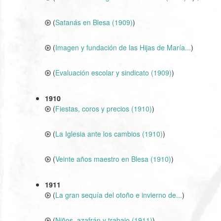
(
Satanás en Blesa (1909)
)
(
Imagen y fundación de las Hijas de María...
)
(
Evaluación escolar y sindicato (1909)
)
1910
(
Fiestas, coros y precios (1910)
)
(
La Iglesia ante los cambios (1910)
)
(
Veinte años maestro en Blesa (1910)
)
1911
(
La gran sequía del otoño e invierno de...
)
(
Niños, azafrán y trabajo (1911)
)