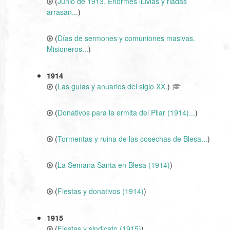
(
Junio de 1913. Enormes lluvias y riadas
arrasan...
)
(
Días de sermones y comuniones masivas.
Misioneros...
)
1914
(
Las guías y anuarios del siglo XX.
)
(
Donativos para la ermita del Pilar (1914)...
)
(
Tormentas y ruina de las cosechas de Blesa...
)
(
La Semana Santa en Blesa (1914)
)
(
Fiestas y donativos (1914)
)
1915
(
Fiestas y sindicato (1915)
)