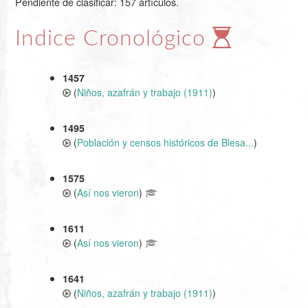
Pendiente de clasificar: 157 artículos.
Indice Cronológico
1457
(
Niños, azafrán y trabajo (1911)
)
1495
(
Población y censos históricos de Blesa...
)
1575
(
Así nos vieron
)
1611
(
Así nos vieron
)
1641
(
Niños, azafrán y trabajo (1911)
)