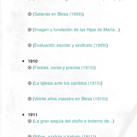
(
Satanás en Blesa (1909)
)
(
Imagen y fundación de las Hijas de María...
)
(
Evaluación escolar y sindicato (1909)
)
1910
(
Fiestas, coros y precios (1910)
)
(
La Iglesia ante los cambios (1910)
)
(
Veinte años maestro en Blesa (1910)
)
1911
(
La gran sequía del otoño e invierno de...
)
(
Niños, azafrán y trabajo (1911)
)