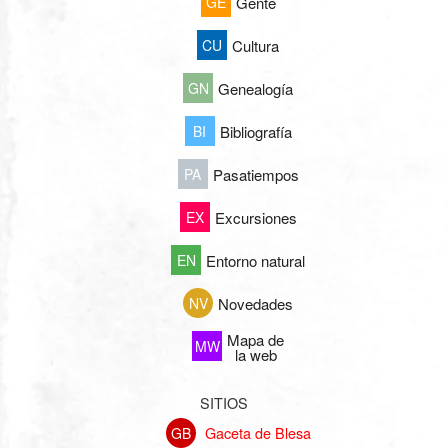
GE
Gente
CU
Cultura
GN
Genealogía
BI
Bibliografía
PA
Pasatiempos
EX
Excursiones
EN
Entorno natural
NV
Novedades
Mapa de
MW
la web
SITIOS
Gaceta de Blesa
GB