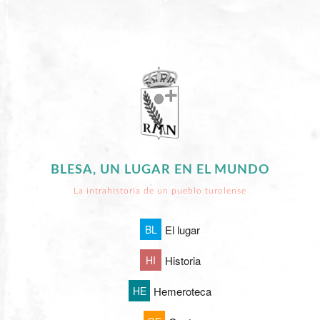
BLESA, UN LUGAR EN EL MUNDO
La intrahistoria de un pueblo turolense
BL
El lugar
HI
Historia
HE
Hemeroteca