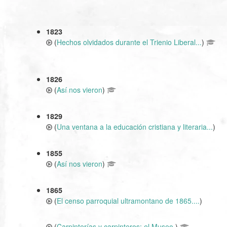
1823
(
Hechos olvidados durante el Trienio Liberal...
)
1826
(
Así nos vieron
)
1829
(
Una ventana a la educación cristiana y literaria...
)
1855
(
Así nos vieron
)
1865
(
El censo parroquial ultramontano de 1865....
)
(
Carpinterías y carpinteros: el Museo
)