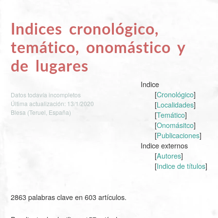
Indices cronológico,
temático, onomástico y
de lugares
Indice
[
Cronológico
]
Datos todavía incompletos
Última actualización: 13/1/2020
[
Localidades
]
Blesa (Teruel, España)
[
Temático
]
[
Onomásitco
]
[
Publicaciones
]
Indice externos
[
Autores
]
[
Indice de títulos
]
2863 palabras clave en 603 artículos.