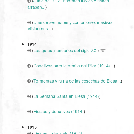
(
Junio de 1913. Enormes lluvias y riadas
arrasan...
)
(
Días de sermones y comuniones masivas.
Misioneros...
)
1914
(
Las guías y anuarios del siglo XX.
)
(
Donativos para la ermita del Pilar (1914)...
)
(
Tormentas y ruina de las cosechas de Blesa...
)
(
La Semana Santa en Blesa (1914)
)
(
Fiestas y donativos (1914)
)
1915
(
Fiestas y sindicato (1915)
)