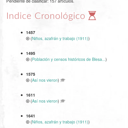
Pendiente de clasificar: 157 artículos.
Indice Cronológico
1457
(
Niños, azafrán y trabajo (1911)
)
1495
(
Población y censos históricos de Blesa...
)
1575
(
Así nos vieron
)
1611
(
Así nos vieron
)
1641
(
Niños, azafrán y trabajo (1911)
)