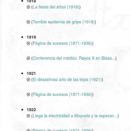
1918
(
La fiesta del árbol (1918)
)
(
Terrible epidemia de gripe (1918)
)
1919
(
Página de sucesos (1871-1936)
)
(
Conferencia del médico. Rayos X en Blesa...
)
1921
(
El desastroso año de las tejas (1921)
)
(
Página de sucesos (1871-1936)
)
1922
(
Llega la electricidad a Moyuela y la esperan...
)
(
Página de sucesos (1871-1936)
)