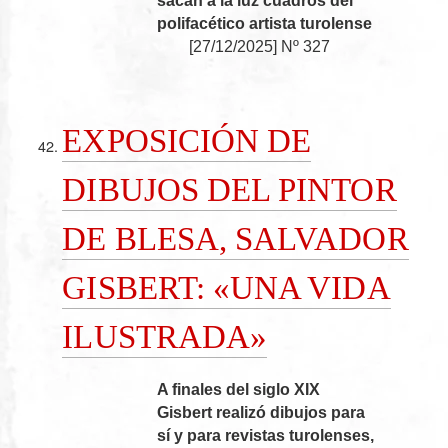
sacan a la luz cuadros del
polifacético artista turolense
[
27/12/2025
]
Nº 327
EXPOSICIÓN DE
DIBUJOS DEL PINTOR
DE BLESA, SALVADOR
GISBERT: «UNA VIDA
ILUSTRADA»
A finales del siglo XIX
Gisbert realizó dibujos para
sí y para revistas turolenses,