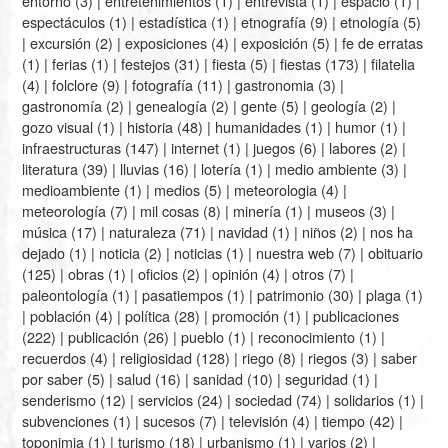
entorno
(3) |
entretenimientos
(1) |
entrevista
(1) |
espacio
(1) |
espectáculos
(1) |
estadística
(1) |
etnografía
(9) |
etnología
(5)
|
excursión
(2) |
exposiciones
(4) |
exposición
(5) |
fe de erratas
(1) |
ferias
(1) |
festejos
(31) |
fiesta
(5) |
fiestas
(173) |
filatelia
(4) |
folclore
(9) |
fotografía
(11) |
gastronomia
(3) |
gastronomía
(2) |
genealogía
(2) |
gente
(5) |
geología
(2) |
gozo visual
(1) |
historia
(48) |
humanidades
(1) |
humor
(1) |
infraestructuras
(147) |
internet
(1) |
juegos
(6) |
labores
(2) |
literatura
(39) |
lluvias
(16) |
lotería
(1) |
medio ambiente
(3) |
medioambiente
(1) |
medios
(5) |
meteorologia
(4) |
meteorología
(7) |
mil cosas
(8) |
minería
(1) |
museos
(3) |
música
(17) |
naturaleza
(71) |
navidad
(1) |
niños
(2) |
nos ha
dejado
(1) |
noticia
(2) |
noticias
(1) |
nuestra web
(7) |
obituario
(125) |
obras
(1) |
oficios
(2) |
opinión
(4) |
otros
(7) |
paleontología
(1) |
pasatiempos
(1) |
patrimonio
(30) |
plaga
(1)
|
población
(4) |
política
(28) |
promoción
(1) |
publicaciones
(222) |
publicación
(26) |
pueblo
(1) |
reconocimiento
(1) |
recuerdos
(4) |
religiosidad
(128) |
riego
(8) |
riegos
(3) |
saber
por saber
(5) |
salud
(16) |
sanidad
(10) |
seguridad
(1) |
senderismo
(12) |
servicios
(24) |
sociedad
(74) |
solidarios
(1) |
subvenciones
(1) |
sucesos
(7) |
televisión
(4) |
tiempo
(42) |
toponimia
(1) |
turismo
(18) |
urbanismo
(1) |
varios
(2) |