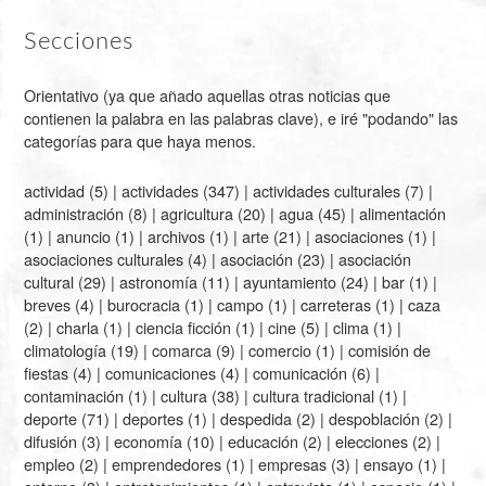
Secciones
Orientativo (ya que añado aquellas otras noticias que
contienen la palabra en las palabras clave), e iré "podando" las
categorías para que haya menos.
actividad
(5) |
actividades
(347) |
actividades culturales
(7) |
administración
(8) |
agricultura
(20) |
agua
(45) |
alimentación
(1) |
anuncio
(1) |
archivos
(1) |
arte
(21) |
asociaciones
(1) |
asociaciones culturales
(4) |
asociación
(23) |
asociación
cultural
(29) |
astronomía
(11) |
ayuntamiento
(24) |
bar
(1) |
breves
(4) |
burocracia
(1) |
campo
(1) |
carreteras
(1) |
caza
(2) |
charla
(1) |
ciencia ficción
(1) |
cine
(5) |
clima
(1) |
climatología
(19) |
comarca
(9) |
comercio
(1) |
comisión de
fiestas
(4) |
comunicaciones
(4) |
comunicación
(6) |
contaminación
(1) |
cultura
(38) |
cultura tradicional
(1) |
deporte
(71) |
deportes
(1) |
despedida
(2) |
despoblación
(2) |
difusión
(3) |
economía
(10) |
educación
(2) |
elecciones
(2) |
empleo
(2) |
emprendedores
(1) |
empresas
(3) |
ensayo
(1) |