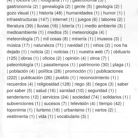
gastronomía
(2) |
genealogía
(2) |
gente
(5) |
geología
(2) |
gozo visual
(1) |
historia
(48) |
humanidades
(1) |
humor
(1) |
infraestructuras
(147) |
internet
(1) |
juegos
(6) |
labores
(2) |
literatura
(39) |
lluvias
(16) |
lotería
(1) |
medio ambiente
(3) |
medioambiente
(1) |
medios
(5) |
meteorologia
(4) |
meteorología
(7) |
mil cosas
(8) |
minería
(1) |
museos
(3) |
música
(17) |
naturaleza
(71) |
navidad
(1) |
niños
(2) |
nos ha
dejado
(1) |
noticia
(2) |
noticias
(1) |
nuestra web
(7) |
obituario
(125) |
obras
(1) |
oficios
(2) |
opinión
(4) |
otros
(7) |
paleontología
(1) |
pasatiempos
(1) |
patrimonio
(30) |
plaga
(1)
|
población
(4) |
política
(28) |
promoción
(1) |
publicaciones
(222) |
publicación
(26) |
pueblo
(1) |
reconocimiento
(1) |
recuerdos
(4) |
religiosidad
(128) |
riego
(8) |
riegos
(3) |
saber
por saber
(5) |
salud
(16) |
sanidad
(10) |
seguridad
(1) |
senderismo
(12) |
servicios
(24) |
sociedad
(74) |
solidarios
(1) |
subvenciones
(1) |
sucesos
(7) |
televisión
(4) |
tiempo
(42) |
toponimia
(1) |
turismo
(18) |
urbanismo
(1) |
varios
(2) |
vestimenta
(1) |
vida
(1) |
vocabulario
(3) |