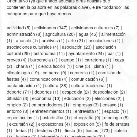
Orientativo (ya que añado aquellas otras noticias que
contienen la palabra en las palabras clave), e iré "podando" las
categorías para que haya menos.
actividad
(5) |
actividades
(347) |
actividades culturales
(7) |
administración
(8) |
agricultura
(20) |
agua
(45) |
alimentación
(1) |
anuncio
(1) |
archivos
(1) |
arte
(21) |
asociaciones
(1) |
asociaciones culturales
(4) |
asociación
(23) |
asociación
cultural
(29) |
astronomía
(11) |
ayuntamiento
(24) |
bar
(1) |
breves
(4) |
burocracia
(1) |
campo
(1) |
carreteras
(1) |
caza
(2) |
charla
(1) |
ciencia ficción
(1) |
cine
(5) |
clima
(1) |
climatología
(19) |
comarca
(9) |
comercio
(1) |
comisión de
fiestas
(4) |
comunicaciones
(4) |
comunicación
(6) |
contaminación
(1) |
cultura
(38) |
cultura tradicional
(1) |
deporte
(71) |
deportes
(1) |
despedida
(2) |
despoblación
(2) |
difusión
(3) |
economía
(10) |
educación
(2) |
elecciones
(2) |
empleo
(2) |
emprendedores
(1) |
empresas
(3) |
ensayo
(1) |
entorno
(3) |
entretenimientos
(1) |
entrevista
(1) |
espacio
(1) |
espectáculos
(1) |
estadística
(1) |
etnografía
(9) |
etnología
(5)
|
excursión
(2) |
exposiciones
(4) |
exposición
(5) |
fe de erratas
(1) |
ferias
(1) |
festejos
(31) |
fiesta
(5) |
fiestas
(173) |
filatelia
(4) |
folclore
(9) |
fotografía
(11) |
gastronomia
(3) |