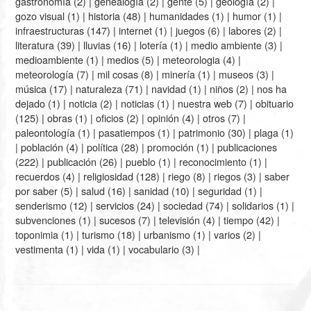
gastronomía
(2) |
genealogía
(2) |
gente
(5) |
geología
(2) |
gozo visual
(1) |
historia
(48) |
humanidades
(1) |
humor
(1) |
infraestructuras
(147) |
internet
(1) |
juegos
(6) |
labores
(2) |
literatura
(39) |
lluvias
(16) |
lotería
(1) |
medio ambiente
(3) |
medioambiente
(1) |
medios
(5) |
meteorologia
(4) |
meteorología
(7) |
mil cosas
(8) |
minería
(1) |
museos
(3) |
música
(17) |
naturaleza
(71) |
navidad
(1) |
niños
(2) |
nos ha
dejado
(1) |
noticia
(2) |
noticias
(1) |
nuestra web
(7) |
obituario
(125) |
obras
(1) |
oficios
(2) |
opinión
(4) |
otros
(7) |
paleontología
(1) |
pasatiempos
(1) |
patrimonio
(30) |
plaga
(1)
|
población
(4) |
política
(28) |
promoción
(1) |
publicaciones
(222) |
publicación
(26) |
pueblo
(1) |
reconocimiento
(1) |
recuerdos
(4) |
religiosidad
(128) |
riego
(8) |
riegos
(3) |
saber
por saber
(5) |
salud
(16) |
sanidad
(10) |
seguridad
(1) |
senderismo
(12) |
servicios
(24) |
sociedad
(74) |
solidarios
(1) |
subvenciones
(1) |
sucesos
(7) |
televisión
(4) |
tiempo
(42) |
toponimia
(1) |
turismo
(18) |
urbanismo
(1) |
varios
(2) |
vestimenta
(1) |
vida
(1) |
vocabulario
(3) |