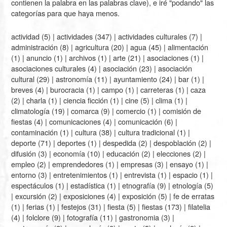
contienen la palabra en las palabras clave), e iré "podando" las
categorías para que haya menos.
actividad
(5) |
actividades
(347) |
actividades culturales
(7) |
administración
(8) |
agricultura
(20) |
agua
(45) |
alimentación
(1) |
anuncio
(1) |
archivos
(1) |
arte
(21) |
asociaciones
(1) |
asociaciones culturales
(4) |
asociación
(23) |
asociación
cultural
(29) |
astronomía
(11) |
ayuntamiento
(24) |
bar
(1) |
breves
(4) |
burocracia
(1) |
campo
(1) |
carreteras
(1) |
caza
(2) |
charla
(1) |
ciencia ficción
(1) |
cine
(5) |
clima
(1) |
climatología
(19) |
comarca
(9) |
comercio
(1) |
comisión de
fiestas
(4) |
comunicaciones
(4) |
comunicación
(6) |
contaminación
(1) |
cultura
(38) |
cultura tradicional
(1) |
deporte
(71) |
deportes
(1) |
despedida
(2) |
despoblación
(2) |
difusión
(3) |
economía
(10) |
educación
(2) |
elecciones
(2) |
empleo
(2) |
emprendedores
(1) |
empresas
(3) |
ensayo
(1) |
entorno
(3) |
entretenimientos
(1) |
entrevista
(1) |
espacio
(1) |
espectáculos
(1) |
estadística
(1) |
etnografía
(9) |
etnología
(5)
|
excursión
(2) |
exposiciones
(4) |
exposición
(5) |
fe de erratas
(1) |
ferias
(1) |
festejos
(31) |
fiesta
(5) |
fiestas
(173) |
filatelia
(4) |
folclore
(9) |
fotografía
(11) |
gastronomia
(3) |