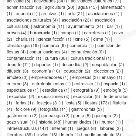
actividad
(5) |
actividades
(347) |
actividades culturales
(7) |
administración
(8) |
agricultura
(20) |
agua
(45) |
alimentación
(1) |
anuncio
(1) |
archivos
(1) |
arte
(21) |
asociaciones
(1) |
asociaciones culturales
(4) |
asociación
(23) |
asociación
cultural
(29) |
astronomía
(11) |
ayuntamiento
(24) |
bar
(1) |
breves
(4) |
burocracia
(1) |
campo
(1) |
carreteras
(1) |
caza
(2) |
charla
(1) |
ciencia ficción
(1) |
cine
(5) |
clima
(1) |
climatología
(19) |
comarca
(9) |
comercio
(1) |
comisión de
fiestas
(4) |
comunicaciones
(4) |
comunicación
(6) |
contaminación
(1) |
cultura
(38) |
cultura tradicional
(1) |
deporte
(71) |
deportes
(1) |
despedida
(2) |
despoblación
(2) |
difusión
(3) |
economía
(10) |
educación
(2) |
elecciones
(2) |
empleo
(2) |
emprendedores
(1) |
empresas
(3) |
ensayo
(1) |
entorno
(3) |
entretenimientos
(1) |
entrevista
(1) |
espacio
(1) |
espectáculos
(1) |
estadística
(1) |
etnografía
(9) |
etnología
(5)
|
excursión
(2) |
exposiciones
(4) |
exposición
(5) |
fe de erratas
(1) |
ferias
(1) |
festejos
(31) |
fiesta
(5) |
fiestas
(173) |
filatelia
(4) |
folclore
(9) |
fotografía
(11) |
gastronomia
(3) |
gastronomía
(2) |
genealogía
(2) |
gente
(5) |
geología
(2) |
gozo visual
(1) |
historia
(48) |
humanidades
(1) |
humor
(1) |
infraestructuras
(147) |
internet
(1) |
juegos
(6) |
labores
(2) |
literatura
(39) |
lluvias
(16) |
lotería
(1) |
medio ambiente
(3) |