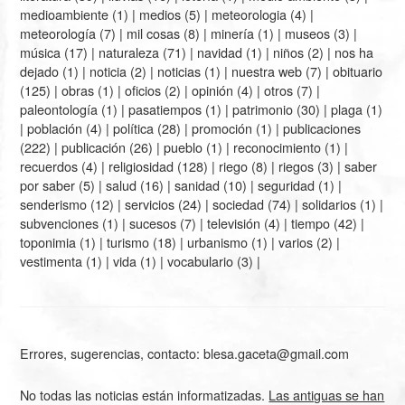
medioambiente
(1) |
medios
(5) |
meteorologia
(4) |
meteorología
(7) |
mil cosas
(8) |
minería
(1) |
museos
(3) |
música
(17) |
naturaleza
(71) |
navidad
(1) |
niños
(2) |
nos ha
dejado
(1) |
noticia
(2) |
noticias
(1) |
nuestra web
(7) |
obituario
(125) |
obras
(1) |
oficios
(2) |
opinión
(4) |
otros
(7) |
paleontología
(1) |
pasatiempos
(1) |
patrimonio
(30) |
plaga
(1)
|
población
(4) |
política
(28) |
promoción
(1) |
publicaciones
(222) |
publicación
(26) |
pueblo
(1) |
reconocimiento
(1) |
recuerdos
(4) |
religiosidad
(128) |
riego
(8) |
riegos
(3) |
saber
por saber
(5) |
salud
(16) |
sanidad
(10) |
seguridad
(1) |
senderismo
(12) |
servicios
(24) |
sociedad
(74) |
solidarios
(1) |
subvenciones
(1) |
sucesos
(7) |
televisión
(4) |
tiempo
(42) |
toponimia
(1) |
turismo
(18) |
urbanismo
(1) |
varios
(2) |
vestimenta
(1) |
vida
(1) |
vocabulario
(3) |
Errores, sugerencias, contacto: blesa.gaceta@gmail.com
No todas las noticias están informatizadas.
Las antiguas se han