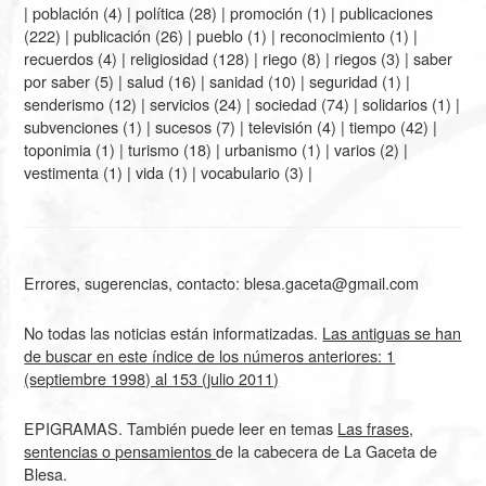
|
población
(4) |
política
(28) |
promoción
(1) |
publicaciones
(222) |
publicación
(26) |
pueblo
(1) |
reconocimiento
(1) |
recuerdos
(4) |
religiosidad
(128) |
riego
(8) |
riegos
(3) |
saber
por saber
(5) |
salud
(16) |
sanidad
(10) |
seguridad
(1) |
senderismo
(12) |
servicios
(24) |
sociedad
(74) |
solidarios
(1) |
subvenciones
(1) |
sucesos
(7) |
televisión
(4) |
tiempo
(42) |
toponimia
(1) |
turismo
(18) |
urbanismo
(1) |
varios
(2) |
vestimenta
(1) |
vida
(1) |
vocabulario
(3) |
Errores, sugerencias, contacto: blesa.gaceta@gmail.com
No todas las noticias están informatizadas.
Las antiguas se han
de buscar en este índice de los números anteriores: 1
(septiembre 1998) al 153 (julio 2011)
EPIGRAMAS. También puede leer en temas
Las frases,
sentencias o pensamientos
de la cabecera de La Gaceta de
Blesa.