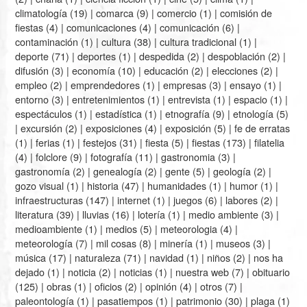
climatología
(19) |
comarca
(9) |
comercio
(1) |
comisión de
fiestas
(4) |
comunicaciones
(4) |
comunicación
(6) |
contaminación
(1) |
cultura
(38) |
cultura tradicional
(1) |
deporte
(71) |
deportes
(1) |
despedida
(2) |
despoblación
(2) |
difusión
(3) |
economía
(10) |
educación
(2) |
elecciones
(2) |
empleo
(2) |
emprendedores
(1) |
empresas
(3) |
ensayo
(1) |
entorno
(3) |
entretenimientos
(1) |
entrevista
(1) |
espacio
(1) |
espectáculos
(1) |
estadística
(1) |
etnografía
(9) |
etnología
(5)
|
excursión
(2) |
exposiciones
(4) |
exposición
(5) |
fe de erratas
(1) |
ferias
(1) |
festejos
(31) |
fiesta
(5) |
fiestas
(173) |
filatelia
(4) |
folclore
(9) |
fotografía
(11) |
gastronomia
(3) |
gastronomía
(2) |
genealogía
(2) |
gente
(5) |
geología
(2) |
gozo visual
(1) |
historia
(47) |
humanidades
(1) |
humor
(1) |
infraestructuras
(147) |
internet
(1) |
juegos
(6) |
labores
(2) |
literatura
(39) |
lluvias
(16) |
lotería
(1) |
medio ambiente
(3) |
medioambiente
(1) |
medios
(5) |
meteorologia
(4) |
meteorología
(7) |
mil cosas
(8) |
minería
(1) |
museos
(3) |
música
(17) |
naturaleza
(71) |
navidad
(1) |
niños
(2) |
nos ha
dejado
(1) |
noticia
(2) |
noticias
(1) |
nuestra web
(7) |
obituario
(125) |
obras
(1) |
oficios
(2) |
opinión
(4) |
otros
(7) |
paleontología
(1) |
pasatiempos
(1) |
patrimonio
(30) |
plaga
(1)