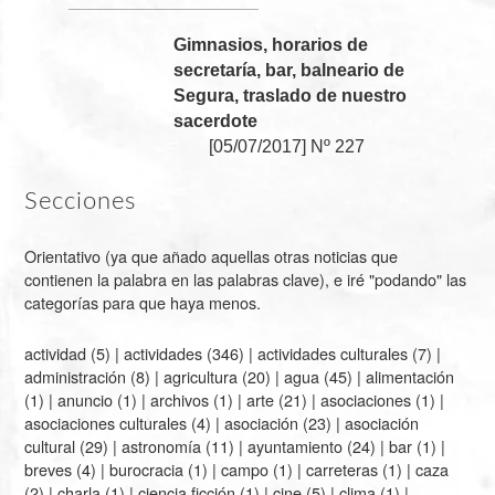
Gimnasios, horarios de
secretaría, bar, balneario de
Segura, traslado de nuestro
sacerdote
[
05/07/2017
]
Nº 227
Secciones
Orientativo (ya que añado aquellas otras noticias que
contienen la palabra en las palabras clave), e iré "podando" las
categorías para que haya menos.
actividad
(5) |
actividades
(346) |
actividades culturales
(7) |
administración
(8) |
agricultura
(20) |
agua
(45) |
alimentación
(1) |
anuncio
(1) |
archivos
(1) |
arte
(21) |
asociaciones
(1) |
asociaciones culturales
(4) |
asociación
(23) |
asociación
cultural
(29) |
astronomía
(11) |
ayuntamiento
(24) |
bar
(1) |
breves
(4) |
burocracia
(1) |
campo
(1) |
carreteras
(1) |
caza
(2) |
charla
(1) |
ciencia ficción
(1) |
cine
(5) |
clima
(1) |