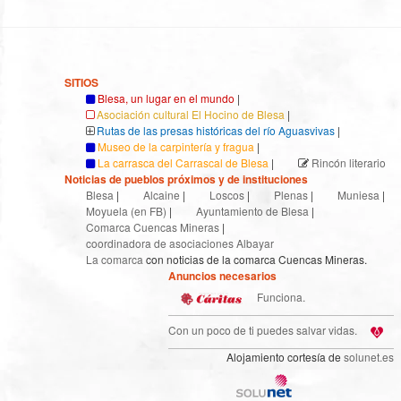
SITIOS
Blesa, un lugar en el mundo
|
Asociación cultural El Hocino de Blesa
|
Rutas de las presas históricas del río Aguasvivas
|
Museo de la carpintería y fragua
|
La carrasca del Carrascal de Blesa
|
Rincón literario
Noticias de pueblos próximos y de instituciones
Blesa
|
Alcaine
|
Loscos
|
Plenas
|
Muniesa
|
Moyuela (en FB)
|
Ayuntamiento de Blesa
|
Comarca Cuencas Mineras
|
coordinadora de asociaciones Albayar
La comarca
con noticias de la comarca Cuencas Mineras.
Anuncios necesarios
Funciona.
Con un poco de ti puedes salvar vidas.
Alojamiento cortesía de
solunet.es