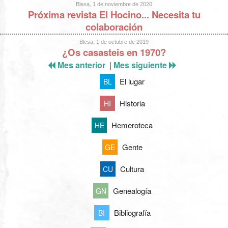
Blesa, 1 de noviembre de 2020
Próxima revista El Hocino... Necesita tu
colaboración
Blesa, 1 de octubre de 2019
¿Os casasteis en 1970?
Mes anterior
|
Mes siguiente
El lugar
BL
Historia
HI
Hemeroteca
HE
Gente
GE
Cultura
CU
Genealogía
GN
Bibliografía
BI