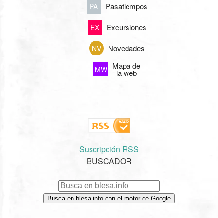
Pasatiempos
PA
Excursiones
EX
Novedades
NV
Mapa de
MW
la web
Suscripción RSS
BUSCADOR
Busca en blesa.info con el motor de Google