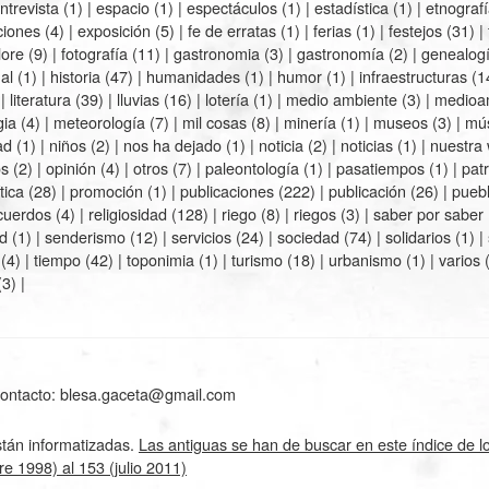
ntrevista
(1) |
espacio
(1) |
espectáculos
(1) |
estadística
(1) |
etnograf
ciones
(4) |
exposición
(5) |
fe de erratas
(1) |
ferias
(1) |
festejos
(31) |
lore
(9) |
fotografía
(11) |
gastronomia
(3) |
gastronomía
(2) |
genealog
al
(1) |
historia
(47) |
humanidades
(1) |
humor
(1) |
infraestructuras
(1
 |
literatura
(39) |
lluvias
(16) |
lotería
(1) |
medio ambiente
(3) |
medioa
gia
(4) |
meteorología
(7) |
mil cosas
(8) |
minería
(1) |
museos
(3) |
mú
ad
(1) |
niños
(2) |
nos ha dejado
(1) |
noticia
(2) |
noticias
(1) |
nuestra
os
(2) |
opinión
(4) |
otros
(7) |
paleontología
(1) |
pasatiempos
(1) |
pat
tica
(28) |
promoción
(1) |
publicaciones
(222) |
publicación
(26) |
pueb
cuerdos
(4) |
religiosidad
(128) |
riego
(8) |
riegos
(3) |
saber por saber
d
(1) |
senderismo
(12) |
servicios
(24) |
sociedad
(74) |
solidarios
(1) |
(4) |
tiempo
(42) |
toponimia
(1) |
turismo
(18) |
urbanismo
(1) |
varios
(
3) |
 contacto: blesa.gaceta@gmail.com
stán informatizadas.
Las antiguas se han de buscar en este índice de 
re 1998) al 153 (julio 2011)