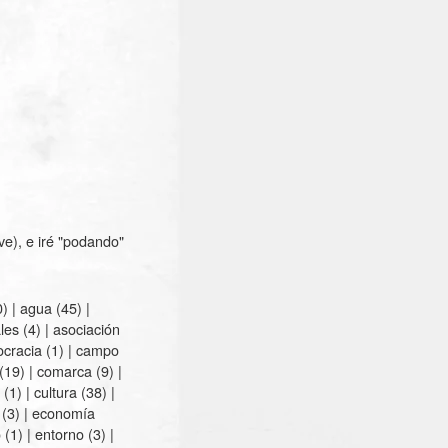
ve), e iré "podando"
) |
agua
(45) |
les
(4) |
asociación
ocracia
(1) |
campo
(19) |
comarca
(9) |
(1) |
cultura
(38) |
(3) |
economía
o
(1) |
entorno
(3) |