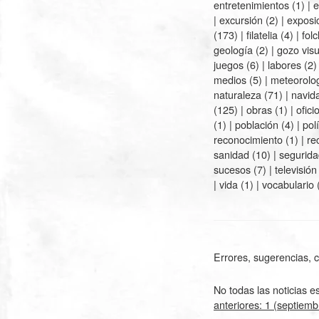
entretenimientos
(1) |
e
|
excursión
(2) |
exposi
(173) |
filatelia
(4) |
folc
geología
(2) |
gozo visu
juegos
(6) |
labores
(2)
medios
(5) |
meteorolo
naturaleza
(71) |
navid
(125) |
obras
(1) |
ofici
(1) |
población
(4) |
polí
reconocimiento
(1) |
re
sanidad
(10) |
segurida
sucesos
(7) |
televisión
|
vida
(1) |
vocabulario
(
Errores, sugerencias,
No todas las noticias e
anteriores: 1 (septiemb