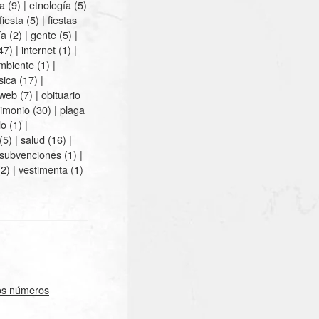
ía
(9) |
etnología
(5)
fiesta
(5) |
fiestas
ía
(2) |
gente
(5) |
47) |
internet
(1) |
mbiente
(1) |
sica
(17) |
 web
(7) |
obituario
rimonio
(30) |
plaga
lo
(1) |
(5) |
salud
(16) |
subvenciones
(1) |
2) |
vestimenta
(1)
los números