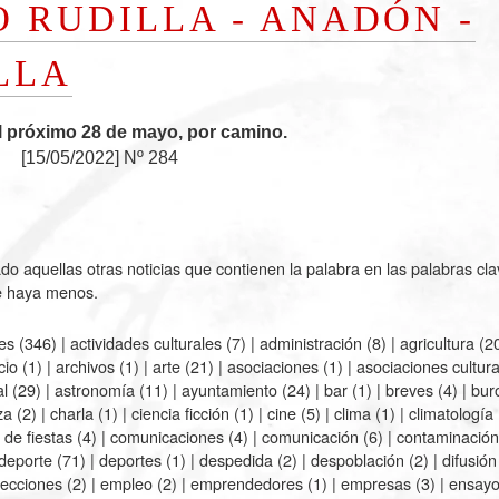
O RUDILLA - ANADÓN -
LLA
l próximo 28 de mayo, por camino.
[
15/05/2022
]
Nº 284
do aquellas otras noticias que contienen la palabra en las palabras cla
ue haya menos.
des
(346) |
actividades culturales
(7) |
administración
(8) |
agricultura
(20
cio
(1) |
archivos
(1) |
arte
(21) |
asociaciones
(1) |
asociaciones cultura
al
(29) |
astronomía
(11) |
ayuntamiento
(24) |
bar
(1) |
breves
(4) |
bur
za
(2) |
charla
(1) |
ciencia ficción
(1) |
cine
(5) |
clima
(1) |
climatología
 de fiestas
(4) |
comunicaciones
(4) |
comunicación
(6) |
contaminación
deporte
(71) |
deportes
(1) |
despedida
(2) |
despoblación
(2) |
difusión
lecciones
(2) |
empleo
(2) |
emprendedores
(1) |
empresas
(3) |
ensay