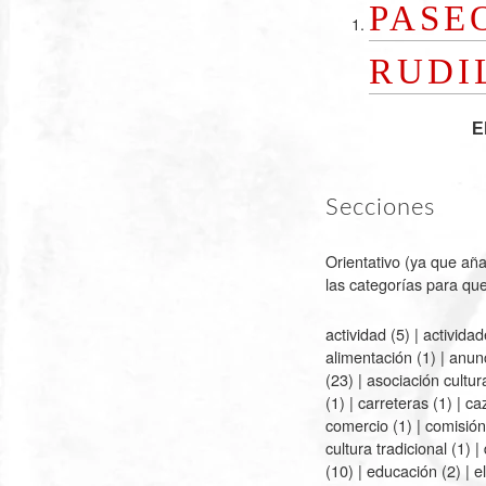
PASE
RUDI
E
Secciones
Orientativo (ya que aña
las categorías para q
actividad
(5) |
activida
alimentación
(1) |
anun
(23) |
asociación cultur
(1) |
carreteras
(1) |
ca
comercio
(1) |
comisión
cultura tradicional
(1) |
(10) |
educación
(2) |
e