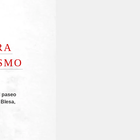
RA
ISMO
l paseo
 Blesa,