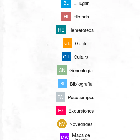
El lugar
BL
Historia
HI
Hemeroteca
HE
Gente
GE
Cultura
CU
Genealogía
GN
Bibliografía
BI
Pasatiempos
PA
Excursiones
EX
Novedades
NV
Mapa de
MW
la web