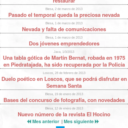
restaurar
Blesa, 2 de marzo de 2013
Pasado el temporal queda la preciosa nevada
Blesa, 1 de marzo de 2013
Nevada y falta de comunicaciones
Blesa, 1 de marzo de 2013
Dos jóvenes emprendedores
Jaca, 1/3/2013
Una tabla gótica de Martín Bernat, robada en 1975
en Piedratajada, ha sido recuperada por la Policía
Loscos, 28 de febrero de 2013
Duelo poético en Loscos, que se podrá disfrutar en
Semana Santa
Blesa, 19 de enero de 2013
Bases del concurso de fotografía, con novedades
Blesa, 12 de enero de 2013
Nuevo número de la revista El Hocino
Mes anterior
|
Mes siguiente