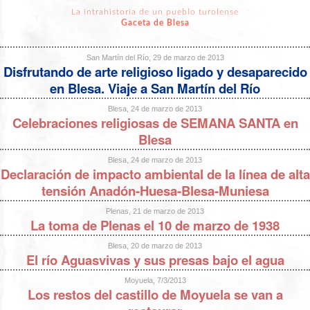
La intrahistoria de un pueblo turolense
Gaceta de Blesa
San Martín del Río, 29 de marzo de 2013
Disfrutando de arte religioso ligado y desaparecido
en Blesa. Viaje a San Martín del Río
Blesa, 24 de marzo de 2013
Celebraciones religiosas de SEMANA SANTA en
Blesa
Blesa, 24 de marzo de 2013
Declaración de impacto ambiental de la línea de alta
tensión Anadón-Huesa-Blesa-Muniesa
Plenas, 21 de marzo de 2013
La toma de Plenas el 10 de marzo de 1938
Blesa, 20 de marzo de 2013
El río Aguasvivas y sus presas bajo el agua
Moyuela, 7/3/2013
Los restos del castillo de Moyuela se van a