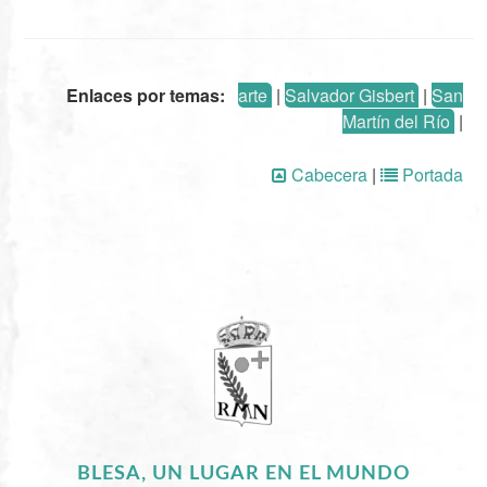
Enlaces por temas:
arte
|
Salvador Gisbert
|
San
Martín del Río
|
Cabecera
|
Portada
BLESA, UN LUGAR EN EL MUNDO