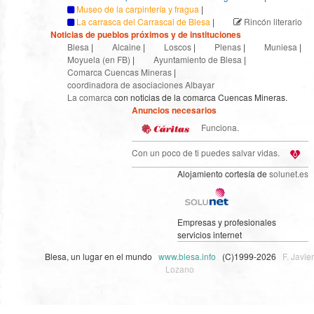
Museo de la carpintería y fragua
|
La carrasca del Carrascal de Blesa
|
Rincón literario
Noticias de pueblos próximos y de instituciones
Blesa
|
Alcaine
|
Loscos
|
Plenas
|
Muniesa
|
Moyuela (en FB)
|
Ayuntamiento de Blesa
|
Comarca Cuencas Mineras
|
coordinadora de asociaciones Albayar
La comarca
con noticias de la comarca Cuencas Mineras.
Anuncios necesarios
Funciona.
Con un poco de ti puedes salvar vidas.
Alojamiento cortesía de
solunet.es
Empresas y profesionales
servicios internet
Blesa, un lugar en el mundo
www.blesa.info
(C)1999-2026
F. Javier
Lozano