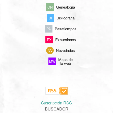
Genealogía
GN
Bibliografía
BI
Pasatiempos
PA
Excursiones
EX
Novedades
NV
Mapa de
MW
la web
Suscripción RSS
BUSCADOR