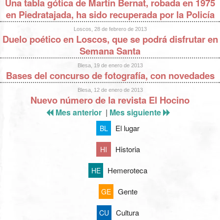
Una tabla gótica de Martín Bernat, robada en 1975
en Piedratajada, ha sido recuperada por la Policía
Loscos, 28 de febrero de 2013
Duelo poético en Loscos, que se podrá disfrutar en
Semana Santa
Blesa, 19 de enero de 2013
Bases del concurso de fotografía, con novedades
Blesa, 12 de enero de 2013
Nuevo número de la revista El Hocino
Mes anterior
|
Mes siguiente
El lugar
BL
Historia
HI
Hemeroteca
HE
Gente
GE
Cultura
CU