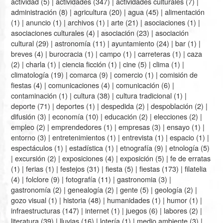
actividad
(5) |
actividades
(347) |
actividades culturales
(7) |
administración
(8) |
agricultura
(20) |
agua
(45) |
alimentación
(1) |
anuncio
(1) |
archivos
(1) |
arte
(21) |
asociaciones
(1) |
asociaciones culturales
(4) |
asociación
(23) |
asociación
cultural
(29) |
astronomía
(11) |
ayuntamiento
(24) |
bar
(1) |
breves
(4) |
burocracia
(1) |
campo
(1) |
carreteras
(1) |
caza
(2) |
charla
(1) |
ciencia ficción
(1) |
cine
(5) |
clima
(1) |
climatología
(19) |
comarca
(9) |
comercio
(1) |
comisión de
fiestas
(4) |
comunicaciones
(4) |
comunicación
(6) |
contaminación
(1) |
cultura
(38) |
cultura tradicional
(1) |
deporte
(71) |
deportes
(1) |
despedida
(2) |
despoblación
(2) |
difusión
(3) |
economía
(10) |
educación
(2) |
elecciones
(2) |
empleo
(2) |
emprendedores
(1) |
empresas
(3) |
ensayo
(1) |
entorno
(3) |
entretenimientos
(1) |
entrevista
(1) |
espacio
(1) |
espectáculos
(1) |
estadística
(1) |
etnografía
(9) |
etnología
(5)
|
excursión
(2) |
exposiciones
(4) |
exposición
(5) |
fe de erratas
(1) |
ferias
(1) |
festejos
(31) |
fiesta
(5) |
fiestas
(173) |
filatelia
(4) |
folclore
(9) |
fotografía
(11) |
gastronomia
(3) |
gastronomía
(2) |
genealogía
(2) |
gente
(5) |
geología
(2) |
gozo visual
(1) |
historia
(48) |
humanidades
(1) |
humor
(1) |
infraestructuras
(147) |
internet
(1) |
juegos
(6) |
labores
(2) |
literatura
(39) |
lluvias
(16) |
lotería
(1) |
medio ambiente
(3) |