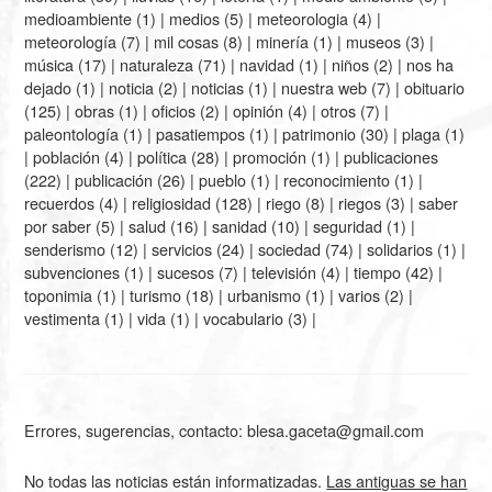
medioambiente
(1) |
medios
(5) |
meteorologia
(4) |
meteorología
(7) |
mil cosas
(8) |
minería
(1) |
museos
(3) |
música
(17) |
naturaleza
(71) |
navidad
(1) |
niños
(2) |
nos ha
dejado
(1) |
noticia
(2) |
noticias
(1) |
nuestra web
(7) |
obituario
(125) |
obras
(1) |
oficios
(2) |
opinión
(4) |
otros
(7) |
paleontología
(1) |
pasatiempos
(1) |
patrimonio
(30) |
plaga
(1)
|
población
(4) |
política
(28) |
promoción
(1) |
publicaciones
(222) |
publicación
(26) |
pueblo
(1) |
reconocimiento
(1) |
recuerdos
(4) |
religiosidad
(128) |
riego
(8) |
riegos
(3) |
saber
por saber
(5) |
salud
(16) |
sanidad
(10) |
seguridad
(1) |
senderismo
(12) |
servicios
(24) |
sociedad
(74) |
solidarios
(1) |
subvenciones
(1) |
sucesos
(7) |
televisión
(4) |
tiempo
(42) |
toponimia
(1) |
turismo
(18) |
urbanismo
(1) |
varios
(2) |
vestimenta
(1) |
vida
(1) |
vocabulario
(3) |
Errores, sugerencias, contacto: blesa.gaceta@gmail.com
No todas las noticias están informatizadas.
Las antiguas se han