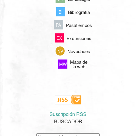
Bibliografía
BI
Pasatiempos
PA
Excursiones
EX
Novedades
NV
Mapa de
MW
la web
Suscripción RSS
BUSCADOR