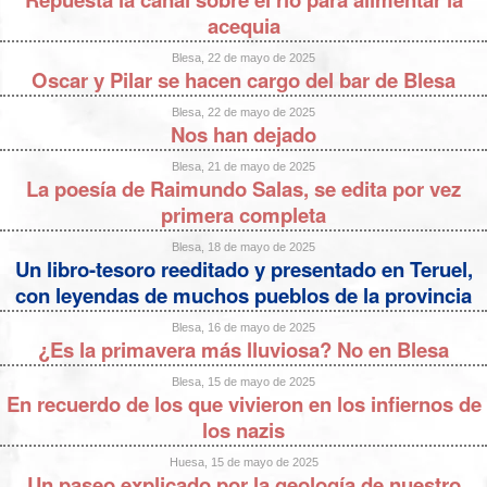
acequia
Blesa, 22 de mayo de 2025
Oscar y Pilar se hacen cargo del bar de Blesa
Blesa, 22 de mayo de 2025
Nos han dejado
Blesa, 21 de mayo de 2025
La poesía de Raimundo Salas, se edita por vez
primera completa
Blesa, 18 de mayo de 2025
Un libro-tesoro reeditado y presentado en Teruel,
con leyendas de muchos pueblos de la provincia
Blesa, 16 de mayo de 2025
¿Es la primavera más lluviosa? No en Blesa
Blesa, 15 de mayo de 2025
En recuerdo de los que vivieron en los infiernos de
los nazis
Huesa, 15 de mayo de 2025
Un paseo explicado por la geología de nuestro