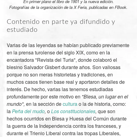
En primer plano el libro de 1901 y la nueva edición.
Fotografías de la organización de la X Feria, publicadas en FBook.
Contenido en parte ya difundido y
estudiado
Varias de las leyendas se habían publicado previamente
en la prensa turolense del siglo XIX, como en la
encantadora "Revista del Turia", donde colaboró el
blesino Salvador Gisbert durante años. Son valiosas
porque no son meras historietas y tradiciones, en
muchos casos tienen base real y aportaron detalles de
interés. De hecho, varias las tenemos estudiadas
profundamente por este motivo en
"Blesa, un lugar en el
mundo",
en la sección de
cultura
o la de historia, como:
la
Peña del mudo
,
o
Los constitucionales
,
que son
hechos ocurridos en Blesa y Huesa del Común durante
la guerra de la Independencia contra los franceses, y
durante el Trienio Liberal contra las tropas Liberales,