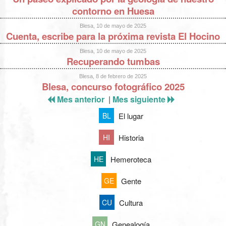
contorno en Huesa
Blesa, 10 de mayo de 2025
Cuenta, escribe para la próxima revista El Hocino
Blesa, 10 de mayo de 2025
Recuperando tumbas
Blesa, 8 de febrero de 2025
Blesa, concurso fotográfico 2025
Mes anterior
|
Mes siguiente
El lugar
BL
Historia
HI
Hemeroteca
HE
Gente
GE
Cultura
CU
Genealogía
GN