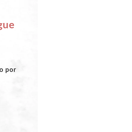
gue
do por