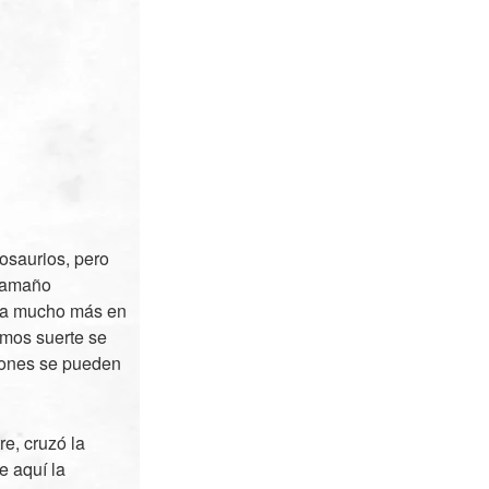
osaurios, pero
 tamaño
tra mucho más en
emos suerte se
siones se pueden
e, cruzó la
e aquí la