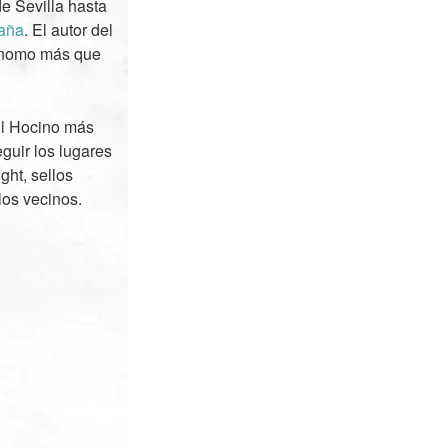
e Sevilla hasta
paña
. El autor del
rónomo más que
El Hocino más
eguir los lugares
ght, sellos
los vecinos.