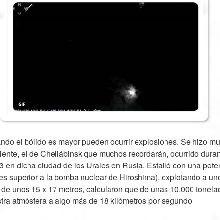
do el bólido es mayor pueden ocurrir explosiones. Se hizo m
iente, el de Cheliábinsk que muchos recordarán, ocurrido dura
3 en dicha ciudad de los Urales en Rusia. Estalló con una pote
eces superior a la bomba nuclear de Hiroshima), explotando a un
 de unos 15 x 17 metros, calcularon que de unas 10.000 tonela
tra atmósfera a algo más de 18 kilómetros por segundo.