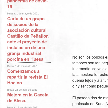
pandemia de covid-
19
Huesa, 1 de mayo de 2021
Carta de un grupo
de socios de la
asociación cultural
Castillo de Peñaflor,
ante el proyecto de
instalación de una
granja industrial
No son los bólidos e
porcina en Huesa
tampoco son tan pequ
Blesa, 1 de mayo de 2021
intermedio, se ve cl
Comenzamos a
la atmósfera terrest
repartir la revista El
quema lejos y a altu
Hocino...
oír y ser como pequ
Blesa, 23 de abril de 2021
Mejora en la Gaceta
El pasado dos de may
de Blesa.
península de Sur a N
Huesa, 16 de abril de 2021