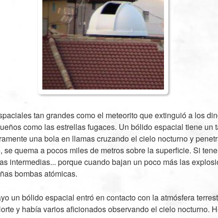
spaciales tan grandes como el meteorito que extinguió a los din
eños como las estrellas fugaces. Un bólido espacial tiene un
aramente una bola en llamas cruzando el cielo nocturno y pene
re, se quema a pocos miles de metros sobre la superficie. Si ten
ras intermedias... porque cuando bajan un poco más las explo
eñas bombas atómicas.
o un bólido espacial entró en contacto con la atmósfera terrestr
orte y había varios aficionados observando el cielo nocturno. H