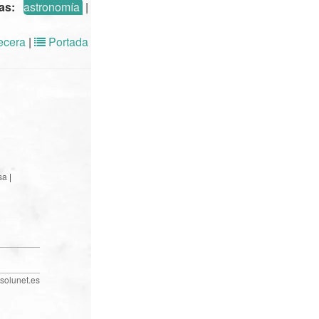
mas:
astronomía
|
cera
|
Portada
sa
|
solunet.es