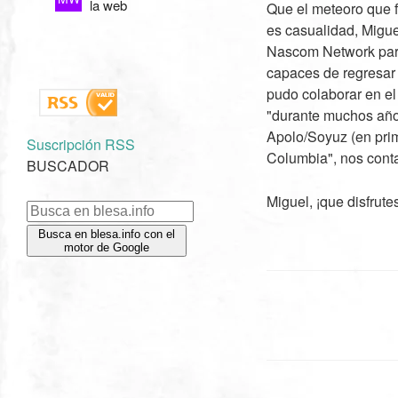
la web
Que el meteoro que f
es casualidad, Migu
Nascom Network para
capaces de regresar 
pudo colaborar en e
"durante muchos años
Apolo/Soyuz (en prim
Suscripción RSS
Columbia", nos conta
BUSCADOR
Miguel, ¡que disfrut
Busca en blesa.info con el
motor de Google