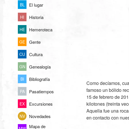
El lugar
BL
Historia
HI
Hemeroteca
HE
Gente
GE
Cultura
CU
Genealogía
GN
Bibliografía
BI
Como decíamos, cuan
famoso un bólido rec
Pasatiempos
PA
15 de febrero de 201
kilotones (treinta v
Excursiones
EX
Aquella fue una roca
Novedades
NV
en contacto con nues
Mapa de
MW