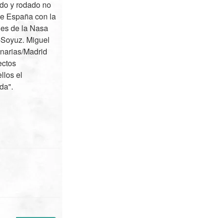
ado y rodado no
de España con la
les de la Nasa
o-Soyuz. Miguel
anarias/Madrid
ectos
llos el
da".