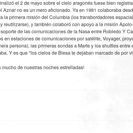
inalizó el 2 de mayo sobre el cielo aragonés fuese bien registr
el Aznar no es un mero aficionado. Ya en 1981 colaboraba des
 la primera misión del Columbia (los transbordadores espacia
y reutilizarse), y también colaboró con apoyo a la misión Apol
l soporte de las comunicaciones de la Nasa entre Robledo Y C
 en estaciones de comunicaciones por satélite, Voyager, proy
era persona), las primeras sondas a Marte y los shuttles entre e
ba. Y es que "los cielos de Blesa te dejaban marcado de por vi
es mucho de nuestras noches estrelladas!