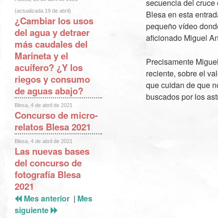
secuencia del cruce 
(actualizada 19 de abril)
Blesa en esta entrad
¿Cambiar los usos
pequeño vídeo donde 
del agua y detraer
aficionado Miguel An
más caudales del
Marineta y el
Precisamente Miguel 
acuífero? ¿Y los
reciente, sobre el va
riegos y consumo
que cuidan de que no 
de aguas abajo?
buscados por los astr
Blesa, 4 de abril de 2021
Concurso de micro-
relatos Blesa 2021
Blesa, 4 de abril de 2021
Las nuevas bases
del concurso de
fotografía Blesa
2021
Mes anterior
|
Mes
siguiente