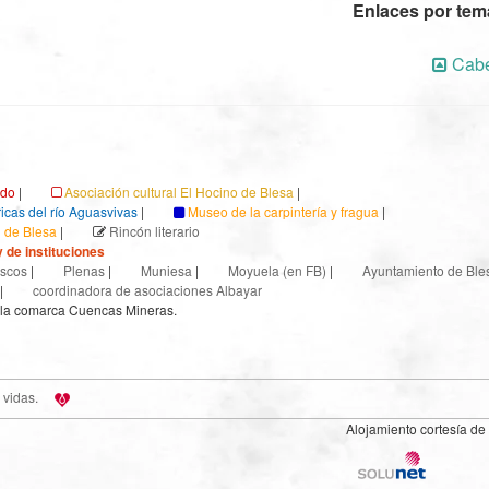
Enlaces por te
Cabe
ndo
|
Asociación cultural El Hocino de Blesa
|
ricas del río Aguasvivas
|
Museo de la carpintería y fragua
|
l de Blesa
|
Rincón literario
 de instituciones
scos
|
Plenas
|
Muniesa
|
Moyuela (en FB)
|
Ayuntamiento de Ble
|
coordinadora de asociaciones Albayar
 la comarca Cuencas Mineras.
 vidas.
Alojamiento cortesía de