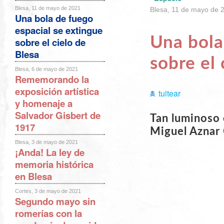
Blesa, 11 de mayo de 2021
Blesa, 11 de mayo de 
Una bola de fuego
espacial se extingue
Una bola
sobre el cielo de
Blesa
sobre el 
Blesa, 6 de mayo de 2021
Rememorando la
exposición artística
tuitear
y homenaje a
Salvador Gisbert de
Tan luminoso 
1917
Miguel Aznar 
Blesa, 3 de mayo de 2021
¡Anda! La ley de
memoria histórica
en Blesa
Cortes, 3 de mayo de 2021
Segundo mayo sin
romerías con la