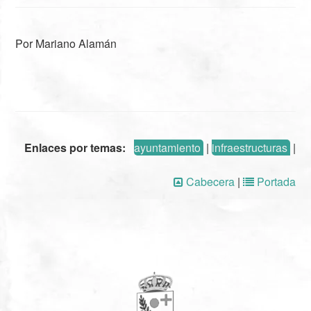
Por Mariano Alamán
Enlaces por temas:
ayuntamiento
|
infraestructuras
|
Cabecera
|
Portada