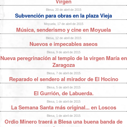
Virgen
Blesa, 20 de abril de 2015
Subvención para obras en la plaza Vieja
Moyuela, 17 de abril de 2015
Música, senderismo y cine en Moyuela
Blesa, 12 de abril de 2015
Nuevos e impecables aseos
Blesa, 9 de abril de 2015
Nueva peregrinación al templo de la virgen María en
Zaragoza
Blesa, 7 de abril de 2015
Reparado el sendero al mirador de El Hocino
Blesa, 5 de abril de 2015
El Gurrión, de Labuerda.
Blesa, 1 de abril de 2015
La Semana Santa más original... en Loscos
Blesa, 1 de abril de 2015
Ordio Minero traerá a Blesa una buena banda de