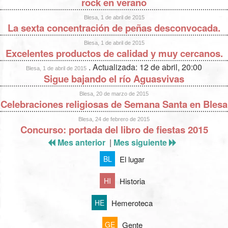
rock en verano
Blesa, 1 de abril de 2015
La sexta concentración de peñas desconvocada.
Blesa, 1 de abril de 2015
Excelentes productos de calidad y muy cercanos.
. Actualizada: 12 de abril, 20:00
Blesa, 1 de abril de 2015
Sigue bajando el río Aguasvivas
Blesa, 20 de marzo de 2015
Celebraciones religiosas de Semana Santa en Blesa
Blesa, 24 de febrero de 2015
Concurso: portada del libro de fiestas 2015
Mes anterior
|
Mes siguiente
El lugar
BL
Historia
HI
Hemeroteca
HE
Gente
GE