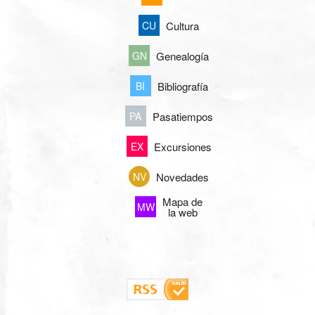
Cultura
CU
Genealogía
GN
Bibliografía
BI
Pasatiempos
PA
Excursiones
EX
Novedades
NV
Mapa de
MW
la web