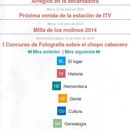
Arreglos en la decantadora
Blesa, 21 de junio de 2014
Próxima venida de la estación de ITV
Blesa, 4 de junio de 2014
Milla de los molinos 2014
Monreal del Campo, 10 de enero de 2014
I Concurso de Fotografía sobre el chopo cabecero
Mes anterior
|
Mes siguiente
El lugar
BL
Historia
HI
Hemeroteca
HE
Gente
GE
Cultura
CU
Genealogía
GN