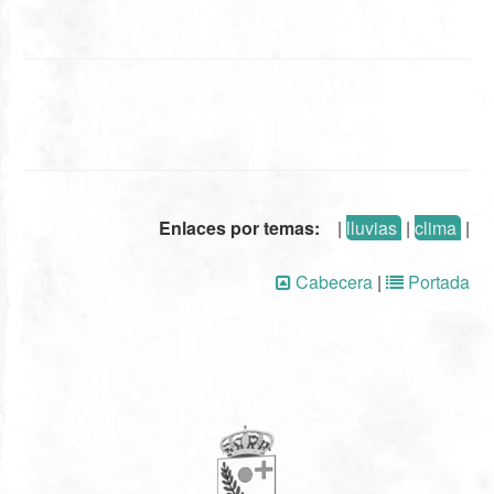
Enlaces por temas:
|
lluvias
|
clima
|
Cabecera
|
Portada