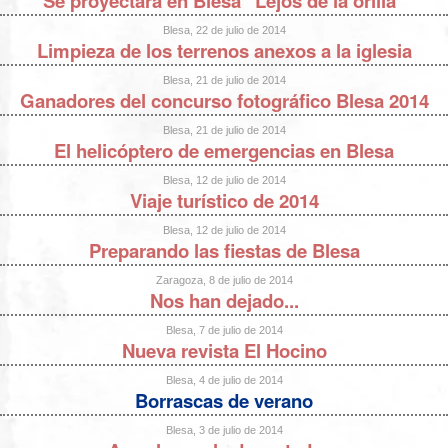
Se proyectará en Blesa "Lejos de la orilla"
Blesa, 22 de julio de 2014
Limpieza de los terrenos anexos a la iglesia
Blesa, 21 de julio de 2014
Ganadores del concurso fotográfico Blesa 2014
Blesa, 21 de julio de 2014
El helicóptero de emergencias en Blesa
Blesa, 12 de julio de 2014
Viaje turístico de 2014
Blesa, 12 de julio de 2014
Preparando las fiestas de Blesa
Zaragoza, 8 de julio de 2014
Nos han dejado...
Blesa, 7 de julio de 2014
Nueva revista El Hocino
Blesa, 4 de julio de 2014
Borrascas de verano
Blesa, 3 de julio de 2014