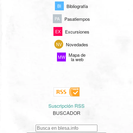
Bibliografía
BI
Pasatiempos
PA
Excursiones
EX
Novedades
NV
Mapa de
MW
la web
Suscripción RSS
BUSCADOR