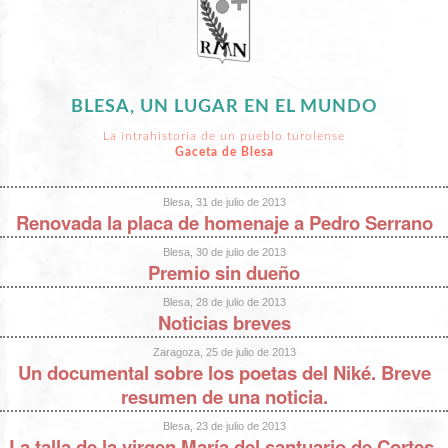
BLESA, UN LUGAR EN EL MUNDO
La intrahistoria de un pueblo turolense
Gaceta de Blesa
Blesa, 31 de julio de 2013
Renovada la placa de homenaje a Pedro Serrano
Blesa, 30 de julio de 2013
Premio sin dueño
Blesa, 28 de julio de 2013
Noticias breves
Zaragoza, 25 de julio de 2013
Un documental sobre los poetas del Niké. Breve
resumen de una noticia.
Blesa, 23 de julio de 2013
La talla de la virgen María del santuario de Cortes,