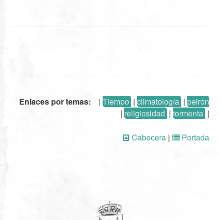
Enlaces por temas:
|
Tiempo
|
climatología
|
peirón
|
religiosidad
|
tormenta
|
Cabecera
|
Portada