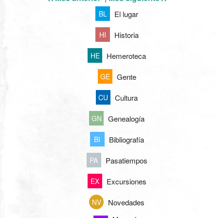
El lugar
BL
Historia
HI
Hemeroteca
HE
Gente
GE
Cultura
CU
Genealogía
GN
Bibliografía
BI
Pasatiempos
PA
Excursiones
EX
Novedades
NV