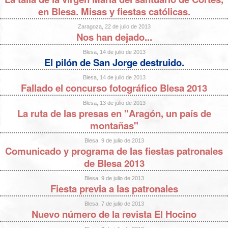
en Blesa. Misas y fiestas católicas.
Zaragoza, 22 de julio de 2013
Nos han dejado...
Blesa, 14 de julio de 2013
El pilón de San Jorge destruido.
Blesa, 14 de julio de 2013
Fallado el concurso fotográfico Blesa 2013
Blesa, 13 de julio de 2013
La ruta de las presas en "Aragón, un país de
montañas"
Blesa, 9 de julio de 2013
Comunicado y programa de las fiestas patronales
de Blesa 2013
Blesa, 9 de julio de 2013
Fiesta previa a las patronales
Blesa, 7 de julio de 2013
Nuevo número de la revista El Hocino