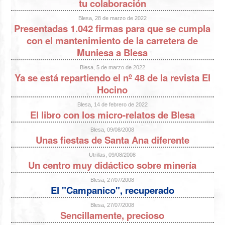
tu colaboración
Blesa, 28 de marzo de 2022
Presentadas 1.042 firmas para que se cumpla
con el mantenimiento de la carretera de
Muniesa a Blesa
Blesa, 5 de marzo de 2022
Ya se está repartiendo el nº 48 de la revista El
Hocino
Blesa, 14 de febrero de 2022
El libro con los micro-relatos de Blesa
Blesa, 09/08/2008
Unas fiestas de Santa Ana diferente
Utrillas, 09/08/2008
Un centro muy didáctico sobre minería
Blesa, 27/07/2008
El "Campanico", recuperado
Blesa, 27/07/2008
Sencillamente, precioso