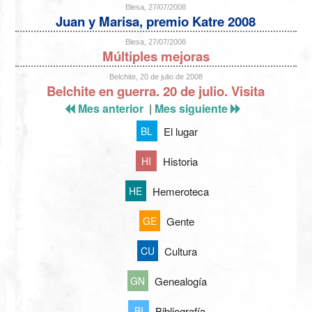
Blesa, 27/07/2008
Juan y Marisa, premio Katre 2008
Blesa, 27/07/2008
Múltiples mejoras
Belchite, 20 de julio de 2008
Belchite en guerra. 20 de julio. Visita
Mes anterior
|
Mes siguiente
El lugar
BL
Historia
HI
Hemeroteca
HE
Gente
GE
Cultura
CU
Genealogía
GN
Bibliografía
BI