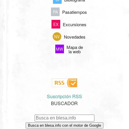
Pasatiempos
PA
Excursiones
EX
Novedades
NV
Mapa de
MW
la web
Suscripción RSS
BUSCADOR
Busca en blesa.info con el motor de Google