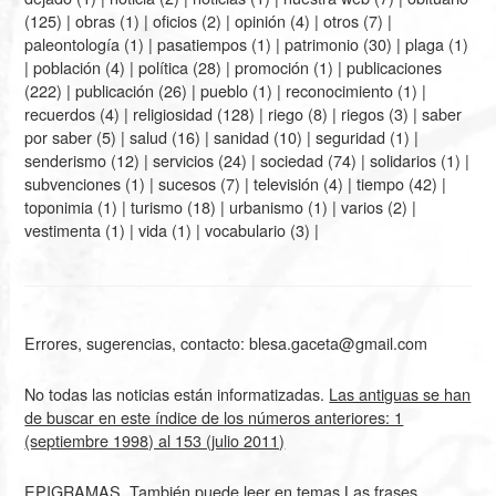
(125) |
obras
(1) |
oficios
(2) |
opinión
(4) |
otros
(7) |
paleontología
(1) |
pasatiempos
(1) |
patrimonio
(30) |
plaga
(1)
|
población
(4) |
política
(28) |
promoción
(1) |
publicaciones
(222) |
publicación
(26) |
pueblo
(1) |
reconocimiento
(1) |
recuerdos
(4) |
religiosidad
(128) |
riego
(8) |
riegos
(3) |
saber
por saber
(5) |
salud
(16) |
sanidad
(10) |
seguridad
(1) |
senderismo
(12) |
servicios
(24) |
sociedad
(74) |
solidarios
(1) |
subvenciones
(1) |
sucesos
(7) |
televisión
(4) |
tiempo
(42) |
toponimia
(1) |
turismo
(18) |
urbanismo
(1) |
varios
(2) |
vestimenta
(1) |
vida
(1) |
vocabulario
(3) |
Errores, sugerencias, contacto: blesa.gaceta@gmail.com
No todas las noticias están informatizadas.
Las antiguas se han
de buscar en este índice de los números anteriores: 1
(septiembre 1998) al 153 (julio 2011)
EPIGRAMAS. También puede leer en temas
Las frases,