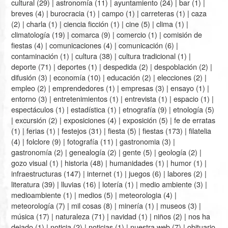
cultural
(29) |
astronomía
(11) |
ayuntamiento
(24) |
bar
(1) |
breves
(4) |
burocracia
(1) |
campo
(1) |
carreteras
(1) |
caza
(2) |
charla
(1) |
ciencia ficción
(1) |
cine
(5) |
clima
(1) |
climatología
(19) |
comarca
(9) |
comercio
(1) |
comisión de
fiestas
(4) |
comunicaciones
(4) |
comunicación
(6) |
contaminación
(1) |
cultura
(38) |
cultura tradicional
(1) |
deporte
(71) |
deportes
(1) |
despedida
(2) |
despoblación
(2) |
difusión
(3) |
economía
(10) |
educación
(2) |
elecciones
(2) |
empleo
(2) |
emprendedores
(1) |
empresas
(3) |
ensayo
(1) |
entorno
(3) |
entretenimientos
(1) |
entrevista
(1) |
espacio
(1) |
espectáculos
(1) |
estadística
(1) |
etnografía
(9) |
etnología
(5)
|
excursión
(2) |
exposiciones
(4) |
exposición
(5) |
fe de erratas
(1) |
ferias
(1) |
festejos
(31) |
fiesta
(5) |
fiestas
(173) |
filatelia
(4) |
folclore
(9) |
fotografía
(11) |
gastronomia
(3) |
gastronomía
(2) |
genealogía
(2) |
gente
(5) |
geología
(2) |
gozo visual
(1) |
historia
(48) |
humanidades
(1) |
humor
(1) |
infraestructuras
(147) |
internet
(1) |
juegos
(6) |
labores
(2) |
literatura
(39) |
lluvias
(16) |
lotería
(1) |
medio ambiente
(3) |
medioambiente
(1) |
medios
(5) |
meteorologia
(4) |
meteorología
(7) |
mil cosas
(8) |
minería
(1) |
museos
(3) |
música
(17) |
naturaleza
(71) |
navidad
(1) |
niños
(2) |
nos ha
dejado
(1) |
noticia
(2) |
noticias
(1) |
nuestra web
(7) |
obituario