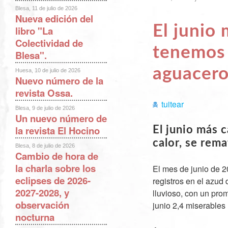
Blesa, 11 de julio de 2026
Nueva edición del
El junio
libro "La
Colectividad de
tenemos 
Blesa".
aguacer
Huesa, 10 de julio de 2026
Nuevo número de la
revista Ossa.
tuitear
Blesa, 9 de julio de 2026
Un nuevo número de
la revista El Hocino
El junio más c
calor, se rema
Blesa, 8 de julio de 2026
Cambio de hora de
la charla sobre los
El mes de junio de 
eclipses de 2026-
registros en el azud
2027-2028, y
lluvioso, con un pro
observación
junio 2,4 miserables 
nocturna