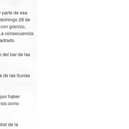
y parte de esa
o domingo 28 de
 con granizo,
¡La consecuencia
uadrado.
 del bar de las
de las lluvias
 por haber
inos como
bal de la