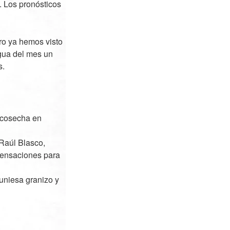
. Los pronósticos
ro ya hemos visto
gua del mes un
s.
a cosecha en
 Raúl Blasco,
pensaciones para
uniesa granizo y