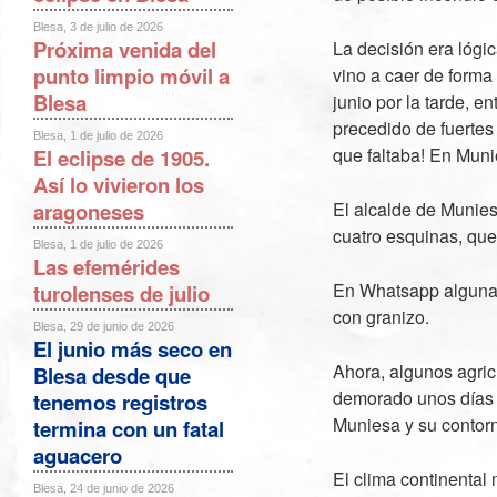
Blesa, 3 de julio de 2026
Próxima venida del
La decisión era lógi
punto limpio móvil a
vino a caer de form
Blesa
junio por la tarde, e
precedido de fuertes
Blesa, 1 de julio de 2026
que faltaba! En Muni
El eclipse de
1905
.
Así lo vivieron los
aragoneses
El alcalde de Munies
cuatro esquinas, que
Blesa, 1 de julio de 2026
Las efemérides
En Whatsapp algunas
turolenses de julio
con granizo.
Blesa, 29 de junio de 2026
El junio más seco en
Ahora, algunos agric
Blesa desde que
demorado unos días 
tenemos registros
Muniesa y su contor
termina con un fatal
aguacero
El clima continental
Blesa, 24 de junio de 2026