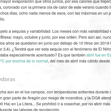
yor evaporación que otros junios, por esa calores que trajer
s, coronado con la primera ola de calor de este verano cuando
chos días, ocho nada menos de esos, con las máximas en un 
lio.
ujeto a sequías y variabilidad. Los meses con más variabilidad e
Blesa: mayo, octubre y junio, por ese orden. Pero aún así, nunc
dos años se quedaron en junio por debajo de 10 litros (en 2019 l
lo 3,4). ¿Tendrá que ver esta sequía con el fenómeno de El Niñ
staba especialmente acentuado? Es que también
abril fue en 
2ºC por encima de lo normal
, del mes de abril más cálido desde
edoras
cha aún en el los campos, con temperaturas ardientes durante dí
 en gran parte de Aragón por riesgo de incendios, y la DGA aten
 Ha) en La Litera... Se prohibió ir a cosechar, por no abrir más
durante las labores de recolección.