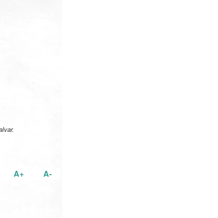
lvar.
A+
A-