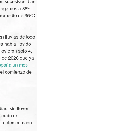
on sucesivos días
 llegamos a 38ºC
promedio de 36ºC,
n lluvias de todo
a había llovido
lovieron solo 4,
o de 2026 que ya
España un mes
 el comienzo de
as, sin llover,
diendo un
 frentes en caso