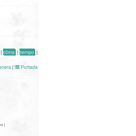
|
clima
|
tiempo
|
cera
|
Portada
sa
|