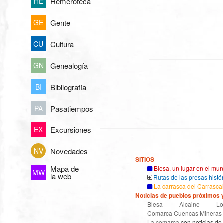
Hemeroteca
HE
Gente
GE
Cultura
CU
Genealogía
GN
Bibliografía
BI
Pasatiempos
PA
Excursiones
EX
Novedades
NV
SITIOS
Mapa de
Blesa, un lugar en el mu
MW
la web
Rutas de las presas histó
La carrasca del Carrasca
Noticias de pueblos próximos y
Blesa
|
Alcaine
|
Lo
Comarca Cuencas Mineras
La comarca
con noticias de