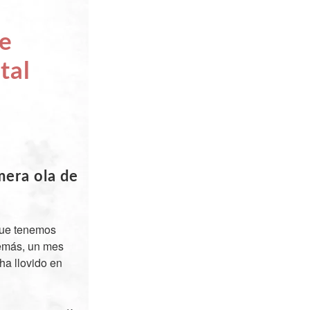
ue
tal
imera ola de
que tenemos
demás, un mes
ha llovido en