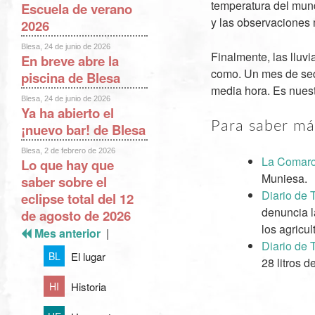
temperatura del mund
Escuela de verano
y las observaciones
2026
Blesa, 24 de junio de 2026
Finalmente, las lluv
En breve abre la
como. Un mes de seq
piscina de Blesa
media hora. Es nuest
Blesa, 24 de junio de 2026
Ya ha abierto el
Para saber má
¡nuevo bar! de Blesa
Blesa, 2 de febrero de 2026
La Comarc
Lo que hay que
Muniesa.
saber sobre el
Diario de 
eclipse total del 12
denuncia l
de agosto de 2026
los agricu
Mes anterior
|
Diario de 
El lugar
BL
28 litros d
Historia
HI