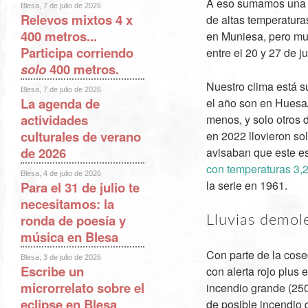
A eso sumamos una ma
Blesa, 7 de julio de 2026
Relevos mixtos 4 x
de altas temperatura
400 metros...
en Muniesa, pero mu
Participa corriendo
entre el 20 y 27 de ju
solo
400 metros.
Nuestro clima está s
Blesa, 7 de julio de 2026
La agenda de
el año son en Huesa/
actividades
menos, y solo otros 
culturales de verano
en 2022 llovieron so
de 2026
avisaban que este e
con temperaturas 3,
Blesa, 4 de julio de 2026
la serie en 1961.
Para el 31 de julio te
necesitamos: la
ronda de poesía y
Lluvias demol
música en Blesa
Con parte de la cose
Blesa, 3 de julio de 2026
Escribe un
con alerta rojo plus
microrrelato sobre el
incendio grande (2500
eclipse en Blesa
de posible incendio 