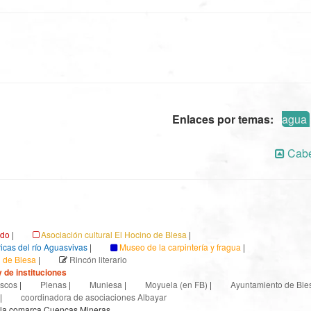
Enlaces por temas:
agua
Cabe
ndo
|
Asociación cultural El Hocino de Blesa
|
ricas del río Aguasvivas
|
Museo de la carpintería y fragua
|
l de Blesa
|
Rincón literario
 de instituciones
scos
|
Plenas
|
Muniesa
|
Moyuela (en FB)
|
Ayuntamiento de Ble
|
coordinadora de asociaciones Albayar
 la comarca Cuencas Mineras.