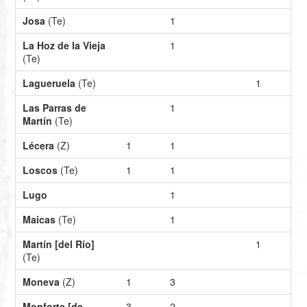
Josa
(Te)
1
La Hoz de la Vieja
1
(Te)
Lagueruela
(Te)
1
Las Parras de
1
Martín
(Te)
Lécera
(Z)
1
1
Loscos
(Te)
1
1
Lugo
1
Maicas
(Te)
1
Martín [del Río]
1
(Te)
Moneva
(Z)
1
3
Monforte [de
3
2