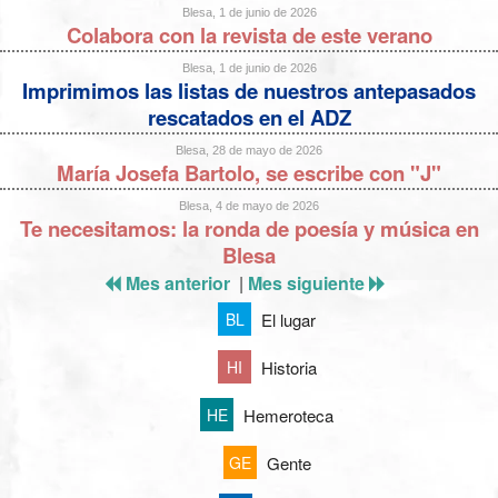
Blesa, 1 de junio de 2026
Colabora con la revista de este verano
Blesa, 1 de junio de 2026
Imprimimos las listas de nuestros antepasados
rescatados en el ADZ
Blesa, 28 de mayo de 2026
María Josefa Bartolo, se escribe con "J"
Blesa, 4 de mayo de 2026
Te necesitamos: la ronda de poesía y música en
Blesa
Mes anterior
|
Mes siguiente
El lugar
BL
Historia
HI
Hemeroteca
HE
Gente
GE