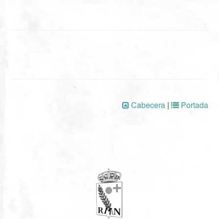
Cabecera
|
Portada