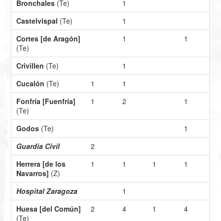
Bronchales
(Te)
1
Castelvispal
(Te)
1
Cortes [de Aragón]
1
1
(Te)
Crivillen
(Te)
1
Cucalón
(Te)
1
1
Fonfría [Fuenfría]
1
2
1
(Te)
Godos
(Te)
1
Guardia Civil
2
Herrera [de los
1
1
1
1
Navarros]
(Z)
Hospital Zaragoza
1
Huesa [del Común]
2
4
1
4
(Te)