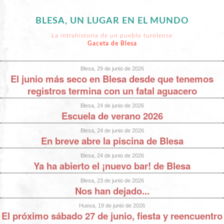
BLESA, UN LUGAR EN EL MUNDO
La intrahistoria de un pueblo turolense
Gaceta de Blesa
Blesa, 29 de junio de 2026
El junio más seco en Blesa desde que tenemos
registros termina con un fatal aguacero
Blesa, 24 de junio de 2026
Escuela de verano 2026
Blesa, 24 de junio de 2026
En breve abre la piscina de Blesa
Blesa, 24 de junio de 2026
Ya ha abierto el ¡nuevo bar! de Blesa
Blesa, 23 de junio de 2026
Nos han dejado...
Huesa, 19 de junio de 2026
El próximo sábado 27 de junio, fiesta y reencuentro