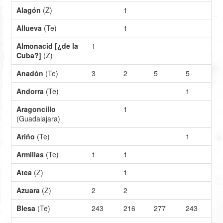
Alagón
(Z)
1
Allueva
(Te)
1
Almonacid [¿de la
1
Cuba?]
(Z)
Anadón
(Te)
3
2
5
5
Andorra
(Te)
1
Aragoncillo
1
(Guadalajara)
Ariño
(Te)
1
Armillas
(Te)
1
1
Atea
(Z)
1
Azuara
(Z)
2
2
Blesa
(Te)
243
216
277
243