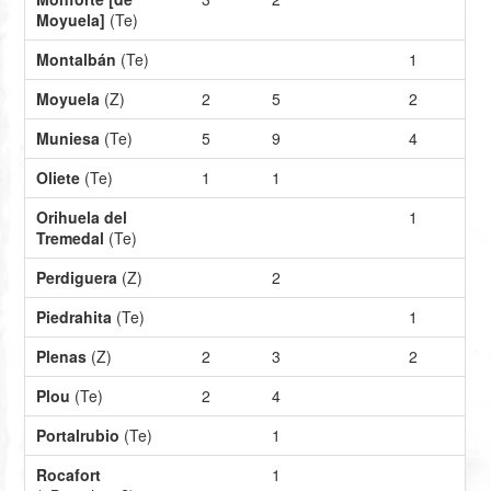
Moyuela]
(Te)
Montalbán
(Te)
1
Moyuela
(Z)
2
5
2
Muniesa
(Te)
5
9
4
Oliete
(Te)
1
1
Orihuela del
1
Tremedal
(Te)
Perdiguera
(Z)
2
Piedrahita
(Te)
1
Plenas
(Z)
2
3
2
Plou
(Te)
2
4
Portalrubio
(Te)
1
Rocafort
1