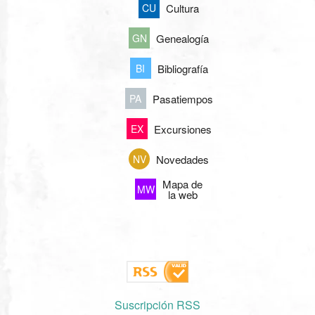
Cultura
CU
Genealogía
GN
Bibliografía
BI
Pasatiempos
PA
Excursiones
EX
Novedades
NV
Mapa de
MW
la web
Suscripción RSS