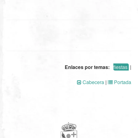
Enlaces por temas:
fiestas
|
Cabecera
|
Portada