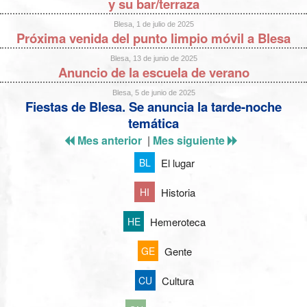
y su bar/terraza
Blesa, 1 de julio de 2025
Próxima venida del punto limpio móvil a Blesa
Blesa, 13 de junio de 2025
Anuncio de la escuela de verano
Blesa, 5 de junio de 2025
Fiestas de Blesa. Se anuncia la tarde-noche
temática
Mes anterior
|
Mes siguiente
El lugar
BL
Historia
HI
Hemeroteca
HE
Gente
GE
Cultura
CU