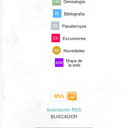
Genealogía
GN
Bibliografía
BI
Pasatiempos
PA
Excursiones
EX
Novedades
NV
Mapa de
MW
la web
Suscripción RSS
BUSCADOR