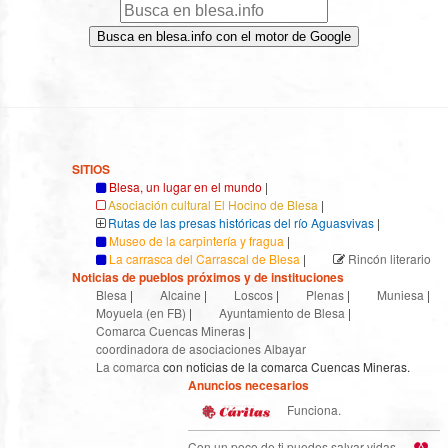
Busca en blesa.info con el motor de Google
SITIOS
Blesa, un lugar en el mundo
|
Asociación cultural El Hocino de Blesa
|
Rutas de las presas históricas del río Aguasvivas
|
Museo de la carpintería y fragua
|
La carrasca del Carrascal de Blesa
|
Rincón literario
Noticias de pueblos próximos y de instituciones
Blesa
|
Alcaine
|
Loscos
|
Plenas
|
Muniesa
|
Moyuela (en FB)
|
Ayuntamiento de Blesa
|
Comarca Cuencas Mineras
|
coordinadora de asociaciones Albayar
La comarca
con noticias de la comarca Cuencas Mineras.
Anuncios necesarios
Funciona.
Con un poco de ti puedes salvar vidas.