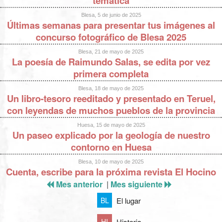
temática
Blesa, 5 de junio de 2025
Últimas semanas para presentar tus imágenes al
concurso fotográfico de Blesa 2025
Blesa, 21 de mayo de 2025
La poesía de Raimundo Salas, se edita por vez
primera completa
Blesa, 18 de mayo de 2025
Un libro-tesoro reeditado y presentado en Teruel,
con leyendas de muchos pueblos de la provincia
Huesa, 15 de mayo de 2025
Un paseo explicado por la geología de nuestro
contorno en Huesa
Blesa, 10 de mayo de 2025
Cuenta, escribe para la próxima revista El Hocino
Mes anterior
|
Mes siguiente
El lugar
BL
Historia
HI