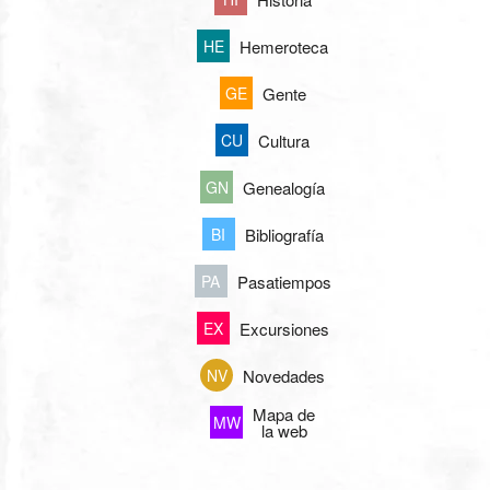
Hemeroteca
HE
Gente
GE
Cultura
CU
Genealogía
GN
Bibliografía
BI
Pasatiempos
PA
Excursiones
EX
Novedades
NV
Mapa de
MW
la web