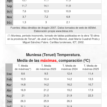
13,7
17,1
17,3
Ago
11,7
14,1
11,9
Sep
7,6
12,3
10,9
Oct
3,7
7,2
6,8
Nov
1,3
3
2,1
Dic
Fuentes: Atlas climático de Aragón 2007. Datos tomados de web de AEMet.
Elaboración propia www.blesa.info
(*) Muniesa, periodo inconcreto, tomado de tablas publicadas en la obra "El clima
en la provincia de Teruel", de José Luis Peña Monné, José María Cuadrat Prats y
Miguel Sánchez Fabre. Cartillas turolenses, IET, 2002.
Muniesa (Teruel) Temperatura.
Media de las
máximas,
comparación (ºC)
T. Media
T. Media
T. Media de
T. Media de
de máximas(*)
de máximas 2023
máximas 2024
máximas 2025
8,6
9,5
12,4
11,4
Ene
10,5
10,4
14,2
13,5
Feb
14,8
14,2
16,2
10,7
Mar
16,9
21,2
19,2
17,9
Abr
21
21,5
21,9
22,3
May
26,3
25,9
26,3
Jun
31,1
31,4
31,9
Jul