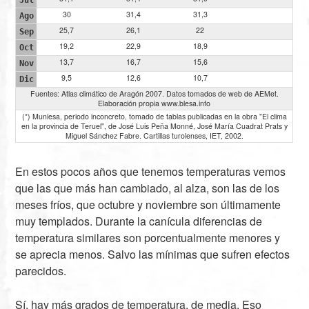
30
31,4
31,3
Ago
25,7
26,1
22
Sep
19,2
22,9
18,9
Oct
13,7
16,7
15,6
Nov
9,5
12,6
10,7
Dic
Fuentes: Atlas climático de Aragón 2007. Datos tomados de web de AEMet.
Elaboración propia www.blesa.info
(*) Muniesa, periodo inconcreto, tomado de tablas publicadas en la obra "El clima
en la provincia de Teruel", de José Luis Peña Monné, José María Cuadrat Prats y
Miguel Sánchez Fabre. Cartillas turolenses, IET, 2002.
En estos pocos años que tenemos temperaturas vemos
que las que más han cambiado, al alza, son las de los
meses fríos, que octubre y noviembre son últimamente
muy templados. Durante la canícula diferencias de
temperatura similares son porcentualmente menores y
se aprecia menos. Salvo las mínimas que sufren efectos
parecidos.
Sí, hay más grados de temperatura, de media. Eso