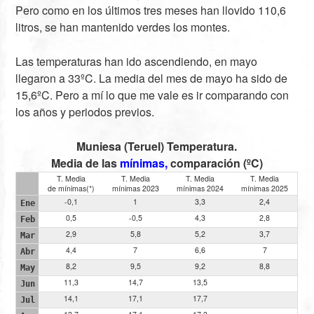
Pero como en los últimos tres meses han llovido 110,6
litros, se han mantenido verdes los montes.
Las temperaturas han ido ascendiendo, en mayo
llegaron a 33ºC. La media del mes de mayo ha sido de
15,6ºC. Pero a mí lo que me vale es ir comparando con
los años y periodos previos.
Muniesa (Teruel) Temperatura.
Media de las
mínimas,
comparación (ºC)
T. Media
T. Media
T. Media
T. Media
de mínimas(*)
mínimas 2023
mínimas 2024
mínimas 2025
-0,1
1
3,3
2,4
Ene
0,5
-0,5
4,3
2,8
Feb
2,9
5,8
5,2
3,7
Mar
4,4
7
6,6
7
Abr
8,2
9,5
9,2
8,8
May
11,3
14,7
13,5
Jun
14,1
17,1
17,7
Jul