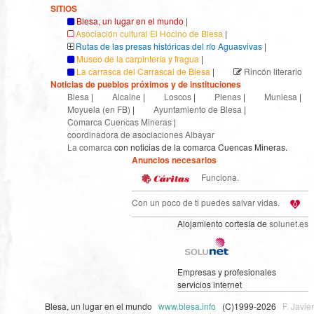
SITIOS
Blesa, un lugar en el mundo
|
Asociación cultural El Hocino de Blesa
|
Rutas de las presas históricas del río Aguasvivas
|
Museo de la carpintería y fragua
|
La carrasca del Carrascal de Blesa
|
Rincón literario
Noticias de pueblos próximos y de instituciones
Blesa
|
Alcaine
|
Loscos
|
Plenas
|
Muniesa
|
Moyuela (en FB)
|
Ayuntamiento de Blesa
|
Comarca Cuencas Mineras
|
coordinadora de asociaciones Albayar
La comarca
con noticias de la comarca Cuencas Mineras.
Anuncios necesarios
Funciona.
Con un poco de ti puedes salvar vidas.
Alojamiento cortesía de
solunet.es
Empresas y profesionales
servicios internet
Blesa, un lugar en el mundo
www.blesa.info
(C)1999-2026
F. Javier