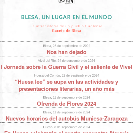
BLESA, UN LUGAR EN EL MUNDO
La intrahistoria de un pueblo turolense
Gaceta de Blesa
Blesa, 25 de septiembre de 2024
Nos han dejado
Vivel del Río, 24 de septiembre de 2024
I Jornada sobre la Guerra Civil y el saliente de Vivel
Huesa del Común, 22 de septiembre de 2024
“Huesa lee” se aupa en las actividades y
presentaciones literarias, un año más
Blesa, 11 de septiembre de 2024
Ofrenda de Flores 2024
Blesa, 11 de septiembre de 2024
Nuevos horarios del autobús Muniesa-Zaragoza
Huesa, 8 de septiembre de 2024