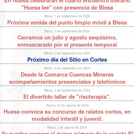
En Huesa celebrarán el cuarto encuentro literario
"Huesa lee" con presencia de Blesa
Blesa, 7 de septiembre de 2024
Próxima venida del punto limpio móvil a Blesa
Blesa, 3 de septiembre de 2024
Cerramos un julio y agosto sequísimo,
enmascarado por el presente temporal
Blesa, 2 de septiembre de 2024
Próximo día del Sitio en Cortes
Blesa, 2 de septiembre de 2024
Desde la Comarca Cuencas Mineras
acompañamientos presenciales y telefónicos
Blesa, 1 de septiembre de 2024
El divertido taller de "risoterapia".
Huesa, 17 de agosto de 2024
Huesa convoca su concurso de relatos cortos, en
modalidad infantil y juvenil.
Blesa, 1 de agosto de 2024
Ya puedes recoger el nuevo número de la revista El