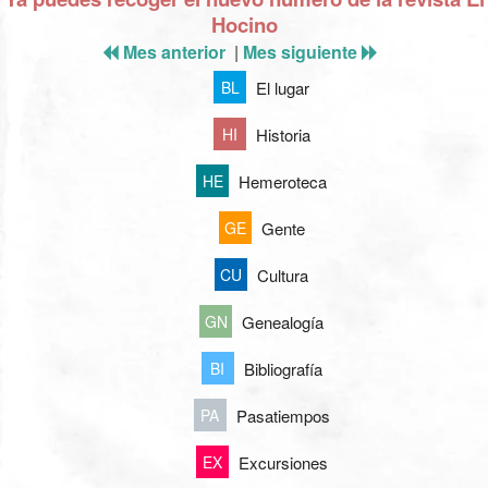
Hocino
Mes anterior
|
Mes siguiente
El lugar
BL
Historia
HI
Hemeroteca
HE
Gente
GE
Cultura
CU
Genealogía
GN
Bibliografía
BI
Pasatiempos
PA
Excursiones
EX