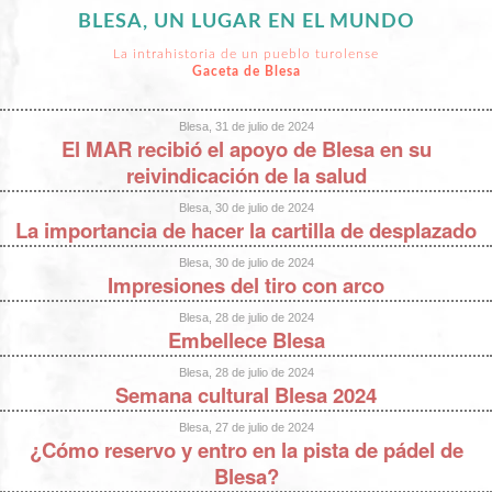
BLESA, UN LUGAR EN EL MUNDO
La intrahistoria de un pueblo turolense
Gaceta de Blesa
Blesa, 31 de julio de 2024
El MAR recibió el apoyo de Blesa en su
reivindicación de la salud
Blesa, 30 de julio de 2024
La importancia de hacer la cartilla de desplazado
Blesa, 30 de julio de 2024
Impresiones del tiro con arco
Blesa, 28 de julio de 2024
Embellece Blesa
Blesa, 28 de julio de 2024
Semana cultural Blesa 2024
Blesa, 27 de julio de 2024
¿Cómo reservo y entro en la pista de pádel de
Blesa?