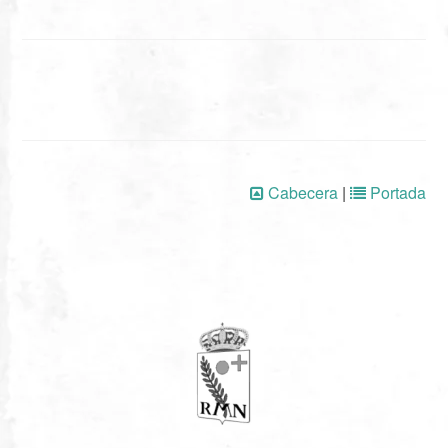
Cabecera
|
Portada