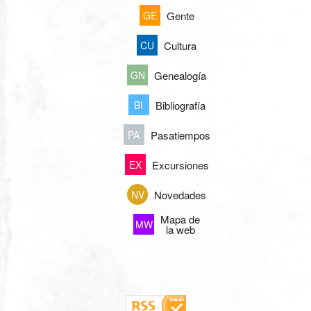
Gente
GE
Cultura
CU
Genealogía
GN
Bibliografía
BI
Pasatiempos
PA
Excursiones
EX
Novedades
NV
Mapa de
MW
la web