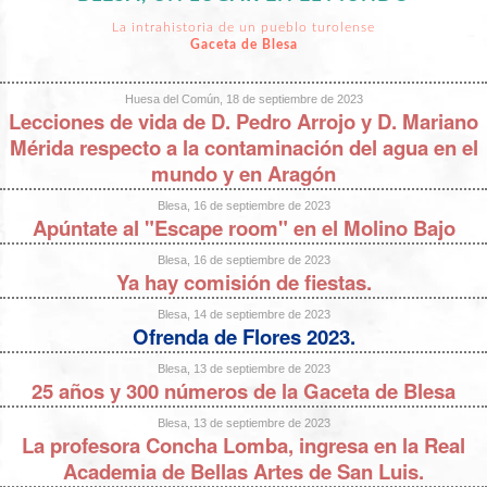
La intrahistoria de un pueblo turolense
Gaceta de Blesa
Huesa del Común, 18 de septiembre de 2023
Lecciones de vida de D. Pedro Arrojo y D. Mariano
Mérida respecto a la contaminación del agua en el
mundo y en Aragón
Blesa, 16 de septiembre de 2023
Apúntate al "Escape room" en el Molino Bajo
Blesa, 16 de septiembre de 2023
Ya hay comisión de fiestas.
Blesa, 14 de septiembre de 2023
Ofrenda de Flores 2023.
Blesa, 13 de septiembre de 2023
25 años y 300 números de la Gaceta de Blesa
Blesa, 13 de septiembre de 2023
La profesora Concha Lomba, ingresa en la Real
Academia de Bellas Artes de San Luis.