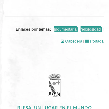
Enlaces por temas:
indumentaria
|
religiosidad
|
Cabecera
|
Portada
BLESA, UN LUGAR EN EL MUNDO