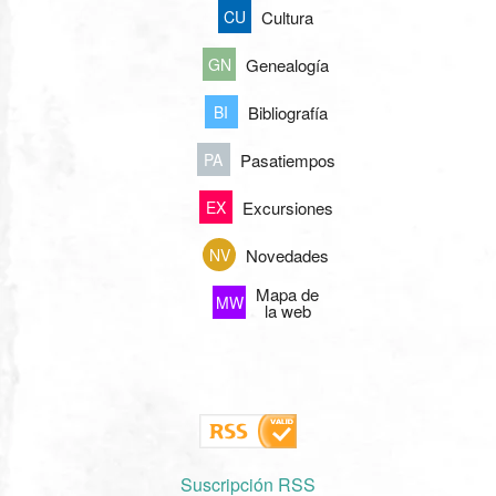
Cultura
CU
Genealogía
GN
Bibliografía
BI
Pasatiempos
PA
Excursiones
EX
Novedades
NV
Mapa de
MW
la web
Suscripción RSS