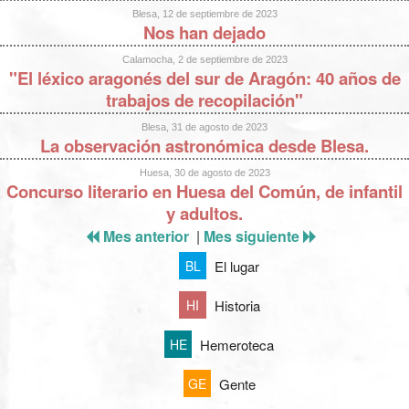
Blesa, 12 de septiembre de 2023
Nos han dejado
Calamocha, 2 de septiembre de 2023
"El léxico aragonés del sur de Aragón: 40 años de
trabajos de recopilación"
Blesa, 31 de agosto de 2023
La observación astronómica desde Blesa.
Huesa, 30 de agosto de 2023
Concurso literario en Huesa del Común, de infantil
y adultos.
Mes anterior
|
Mes siguiente
El lugar
BL
Historia
HI
Hemeroteca
HE
Gente
GE