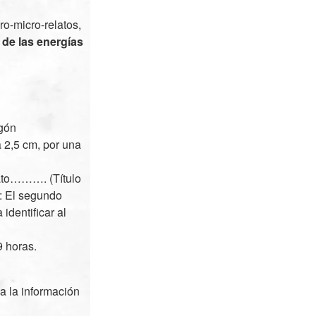
o-micro-relatos,
de las energías
agón
 2,5 cm, por una
lato………. (Título
o: El segundo
 identificar al
9 horas.
a la información