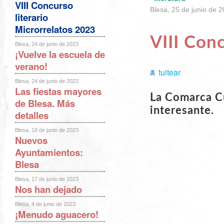
VIII Concurso
Blesa, 25 de junio de 
literario
Microrrelatos 2023
VIII Con
Blesa, 24 de junio de 2023
¡Vuelve la escuela de
verano!
tuitear
Blesa, 24 de junio de 2023
Las fiestas mayores
La Comarca C
de Blesa. Más
interesante.
detalles
Blesa, 18 de junio de 2023
Nuevos
Ayuntamientos:
Blesa
Blesa, 17 de junio de 2023
Nos han dejado
Blesa, 4 de junio de 2023
¡Menudo aguacero!