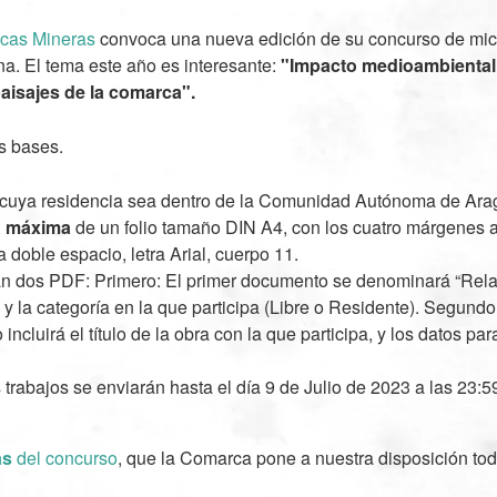
cas Mineras
convoca una nueva edición de su concurso de micr
a. El tema este año es interesante:
"Impacto medioambiental 
aisajes de la comarca".
s bases.
 cuya residencia sea dentro de la Comunidad Autónoma de Ar
n máxima
de un folio tamaño DIN A4, con los cuatro márgenes a
a doble espacio, letra Arial, cuerpo 11.
rán dos PDF: Primero: El primer documento se denominará “Re
) y la categoría en la que participa (Libre o Residente). Segund
ncluirá el título de la obra con la que participa, y los datos para
trabajos se enviarán hasta el día 9 de Julio de 2023 a las 23:5
as
del concurso
, que la Comarca pone a nuestra disposición tod