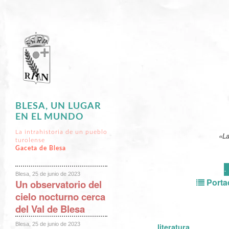
BLESA, UN LUGAR
EN EL MUNDO
La intrahistoria de un pueblo
«La
turolense
Gaceta de Blesa
·
Blesa, 25 de junio de 2023
Porta
Un observatorio del
cielo nocturno cerca
del Val de Blesa
Blesa, 25 de junio de 2023
literatura