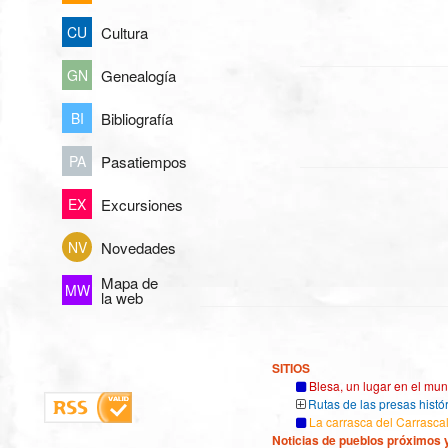
Cultura
CU
Genealogía
GN
Bibliografía
BI
Pasatiempos
PA
Excursiones
EX
Novedades
NV
Mapa de
MW
la web
SITIOS
Blesa, un lugar en el mu
Rutas de las presas histó
La carrasca del Carrasca
Noticias de pueblos próximos y