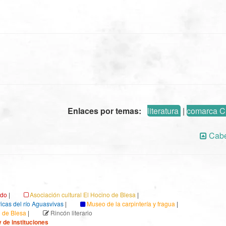
Enlaces por temas:
literatura
|
comarca C
Cabe
ndo
|
Asociación cultural El Hocino de Blesa
|
ricas del río Aguasvivas
|
Museo de la carpintería y fragua
|
l de Blesa
|
Rincón literario
 de instituciones