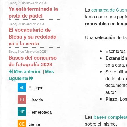
Blesa, 23 de mayo de 2023
Ya está terminada la
La
comarca de Cuen
pista de pádel
tanto como una págin
renovables en los p
Blesa, 24 de abril de 2023
El vocabulario de
Blesa y su redolada
Una
selección
de la
ya a la venta
Escritores
Blesa, 6 de febrero de 2023
Bases del concurso
Extensió
de fotografía 2023
sola cara, 
Mes anterior
|
Mes
Se remiti
siguiente
de la obra
documento i
El lugar
BL
autor
Plazo:
Los 
Historia
HI
Hemeroteca
HE
Las
bases complet
sobre el mismo.
Gente
GE