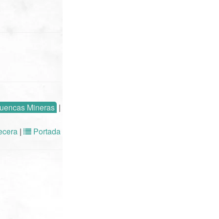
uencas Mineras
|
cera
|
Portada