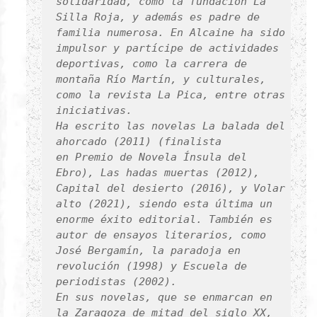
solidaridad, como la fundación
La
Silla Roja
, y además es padre de
familia numerosa. En Alcaine ha sido
impulsor y partícipe de actividades
deportivas, como la carrera de
montaña Río Martín, y culturales,
como la revista La Pica, entre otras
iniciativas.
Ha escrito las novelas
La balada del
ahorcado
(2011) (finalista
en Premio de Novela Ínsula del
Ebro),
Las hadas muertas
(2012),
Capital del desierto
(2016), y
Volar
alto
(2021), siendo esta última un
enorme éxito editorial. También es
autor de ensayos literarios, como
José Bergamín, la paradoja en
revolución
(1998) y
Escuela de
periodistas
(2002).
En sus novelas, que se enmarcan en
la Zaragoza de mitad del siglo XX,