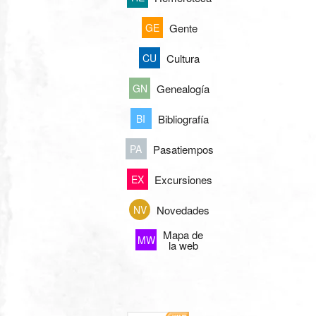
Gente
GE
Cultura
CU
Genealogía
GN
Bibliografía
BI
Pasatiempos
PA
Excursiones
EX
Novedades
NV
Mapa de
MW
la web