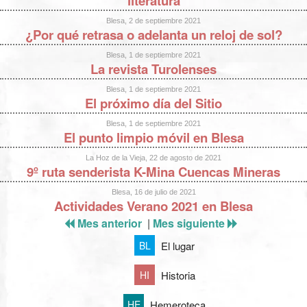
literatura
Blesa, 2 de septiembre 2021
¿Por qué retrasa o adelanta un reloj de sol?
Blesa, 1 de septiembre 2021
La revista Turolenses
Blesa, 1 de septiembre 2021
El próximo día del Sitio
Blesa, 1 de septiembre 2021
El punto limpio móvil en Blesa
La Hoz de la Vieja, 22 de agosto de 2021
9º ruta senderista K-Mina Cuencas Mineras
Blesa, 16 de julio de 2021
Actividades Verano 2021 en Blesa
Mes anterior
|
Mes siguiente
El lugar
BL
Historia
HI
Hemeroteca
HE