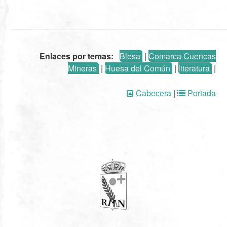
Enlaces por temas:
Blesa
|
Comarca Cuencas
Mineras
|
Huesa del Común
|
literatura
|
Cabecera
|
Portada