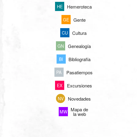
Hemeroteca
HE
Gente
GE
Cultura
CU
Genealogía
GN
Bibliografía
BI
Pasatiempos
PA
Excursiones
EX
Novedades
NV
Mapa de
MW
la web