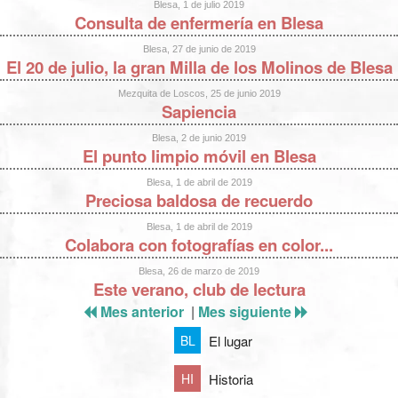
Blesa, 1 de julio 2019
Consulta de enfermería en Blesa
Blesa, 27 de junio de 2019
El 20 de julio, la gran Milla de los Molinos de Blesa
Mezquita de Loscos, 25 de junio 2019
Sapiencia
Blesa, 2 de junio 2019
El punto limpio móvil en Blesa
Blesa, 1 de abril de 2019
Preciosa baldosa de recuerdo
Blesa, 1 de abril de 2019
Colabora con fotografías en color...
Blesa, 26 de marzo de 2019
Este verano, club de lectura
Mes anterior
|
Mes siguiente
El lugar
BL
Historia
HI