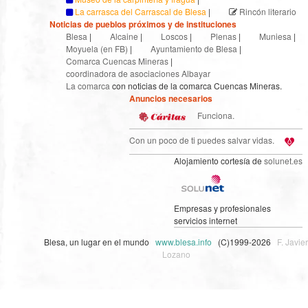
La carrasca del Carrascal de Blesa
|
Rincón literario
Noticias de pueblos próximos y de instituciones
Blesa
|
Alcaine
|
Loscos
|
Plenas
|
Muniesa
|
Moyuela (en FB)
|
Ayuntamiento de Blesa
|
Comarca Cuencas Mineras
|
coordinadora de asociaciones Albayar
La comarca
con noticias de la comarca Cuencas Mineras.
Anuncios necesarios
Funciona.
Con un poco de ti puedes salvar vidas.
Alojamiento cortesía de
solunet.es
Empresas y profesionales
servicios internet
Blesa, un lugar en el mundo
www.blesa.info
(C)1999-2026
F. Javier
Lozano