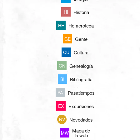
Historia
HI
Hemeroteca
HE
Gente
GE
Cultura
CU
Genealogía
GN
Bibliografía
BI
Pasatiempos
PA
Excursiones
EX
Novedades
NV
Mapa de
MW
la web