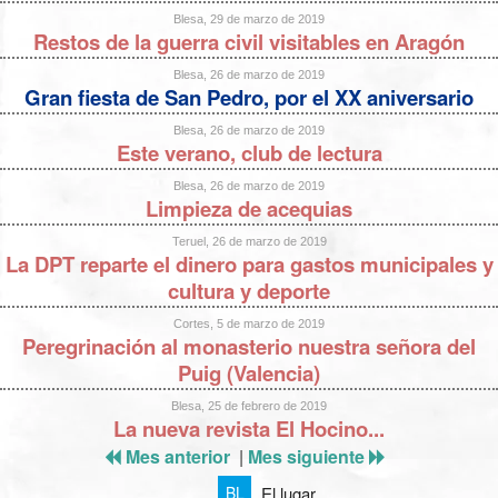
Blesa, 29 de marzo de 2019
Restos de la guerra civil visitables en Aragón
Blesa, 26 de marzo de 2019
Gran fiesta de San Pedro, por el XX aniversario
Blesa, 26 de marzo de 2019
Este verano, club de lectura
Blesa, 26 de marzo de 2019
Limpieza de acequias
Teruel, 26 de marzo de 2019
La DPT reparte el dinero para gastos municipales y
cultura y deporte
Cortes, 5 de marzo de 2019
Peregrinación al monasterio nuestra señora del
Puig (Valencia)
Blesa, 25 de febrero de 2019
La nueva revista El Hocino...
Mes anterior
|
Mes siguiente
El lugar
BL