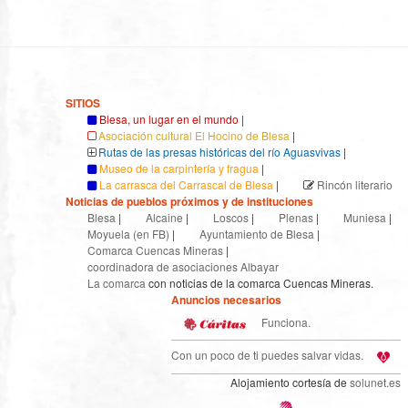
SITIOS
Blesa, un lugar en el mundo
|
Asociación cultural El Hocino de Blesa
|
Rutas de las presas históricas del río Aguasvivas
|
Museo de la carpintería y fragua
|
La carrasca del Carrascal de Blesa
|
Rincón literario
Noticias de pueblos próximos y de instituciones
Blesa
|
Alcaine
|
Loscos
|
Plenas
|
Muniesa
|
Moyuela (en FB)
|
Ayuntamiento de Blesa
|
Comarca Cuencas Mineras
|
coordinadora de asociaciones Albayar
La comarca
con noticias de la comarca Cuencas Mineras.
Anuncios necesarios
Funciona.
Con un poco de ti puedes salvar vidas.
Alojamiento cortesía de
solunet.es