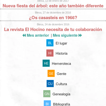
Blesa, 13 de enero de 2017
Nueva fiesta del árbol: este año también diferente
Blesa, 27 de diciembre de 2016
¿Os casasteis en 1966?
Blesa, 24 de diciembre 2016
La revista El Hocino necesita de tu colaboración
Mes anterior
|
Mes siguiente
El lugar
BL
Historia
HI
Hemeroteca
HE
Gente
GE
Cultura
CU
Genealogía
GN
Bibliografía
BI