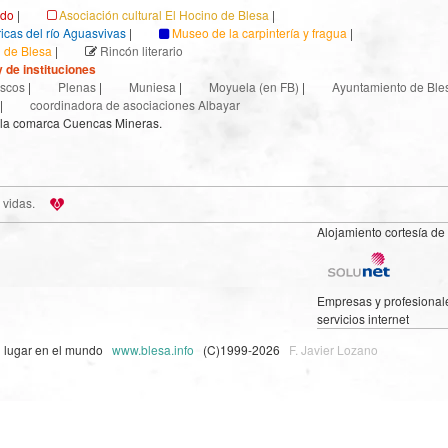
ndo
|
Asociación cultural El Hocino de Blesa
|
ricas del río Aguasvivas
|
Museo de la carpintería y fragua
|
l de Blesa
|
Rincón literario
 de instituciones
scos
|
Plenas
|
Muniesa
|
Moyuela (en FB)
|
Ayuntamiento de Ble
|
coordinadora de asociaciones Albayar
 la comarca Cuencas Mineras.
 vidas.
Alojamiento cortesía de
Empresas y profesional
servicios internet
n lugar en el mundo
www.blesa.info
(C)1999-2026
F. Javier Lozano