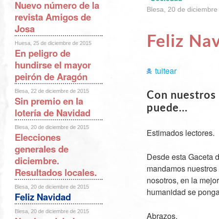
Nuevo número de la
Blesa, 20 de diciembre
revista Amigos de
Josa
Feliz Na
Huesa, 25 de diciembre de 2015
En peligro de
hundirse el mayor
tuitear
peirón de Aragón
Blesa, 22 de diciembre de 2015
Con nuestros 
Sin premio en la
puede...
lotería de Navidad
Blesa, 20 de diciembre de 2015
Estimados lectores.
Elecciones
generales de
Desde esta Gaceta de 
diciembre.
mandamos nuestros m
Resultados locales.
nosotros, en la mejo
Blesa, 20 de diciembre de 2015
humanidad se ponga d
Feliz Navidad
Blesa, 20 de diciembre de 2015
Abrazos.