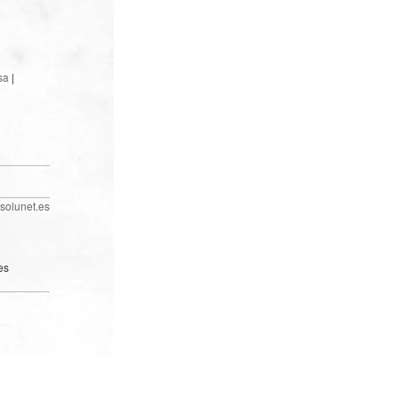
sa
|
solunet.es
es