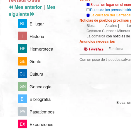
Blesa, un lugar en el mu
Mes anterior
|
Mes
Rutas de las presas histó
siguiente
La carrasca del Carrasca
Noticias de pueblos próximos y
El lugar
BL
Blesa
|
Alcaine
|
Lo
Comarca Cuencas Mineras
Historia
HI
La comarca
con noticias de
Anuncios necesarios
Hemeroteca
HE
Funciona.
Con un poco de ti puedes salvar
Gente
GE
Cultura
CU
Genealogía
GN
Bibliografía
BI
Blesa, u
Pasatiempos
PA
Excursiones
EX