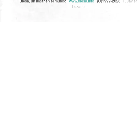
Blesa, un lugar en el mundo
www.blesa.info
(C)1999-2026
F. Javier
Lozano