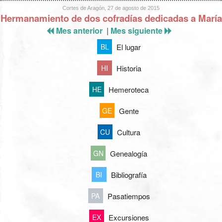
Cortes de Aragón, 27 de agosto de 2015
Hermanamiento de dos cofradías dedicadas a María
Mes anterior
|
Mes siguiente
El lugar
BL
Historia
HI
Hemeroteca
HE
Gente
GE
Cultura
CU
Genealogía
GN
Bibliografía
BI
Pasatiempos
PA
Excursiones
EX