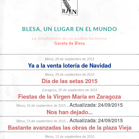
BLESA, UN LUGAR EN EL MUNDO
La intrahistoria de un pueblo turolense
Gaceta de Blesa
Blesa, 29 de septiembre de 2015
Ya a la venta lotería de Navidad
Blesa, 29 de septiembre de 2015
Día de las setas 2015
Zaragoza, 25 de septiembre de 2015
Fiestas de la Virgen María en Zaragoza
. Actualizada: 24/09/2015
Blesa, 16 de septiembre de 2015
Nos han dejado...
. Actualizada: 24/09/2015
Blesa, 13 de septiembre de 2015
Bastante avanzadas las obras de la plaza Vieja
Blesa, 13 de septiembre de 2015