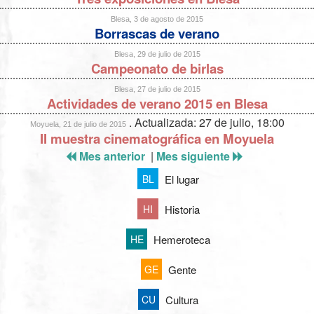
Blesa, 3 de agosto de 2015
Borrascas de verano
Blesa, 29 de julio de 2015
Campeonato de birlas
Blesa, 27 de julio de 2015
Actividades de verano 2015 en Blesa
. Actualizada: 27 de julio, 18:00
Moyuela, 21 de julio de 2015
II muestra cinematográfica en Moyuela
Mes anterior
|
Mes siguiente
El lugar
BL
Historia
HI
Hemeroteca
HE
Gente
GE
Cultura
CU