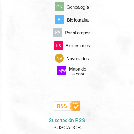
Genealogía
GN
Bibliografía
BI
Pasatiempos
PA
Excursiones
EX
Novedades
NV
Mapa de
MW
la web
Suscripción RSS
BUSCADOR