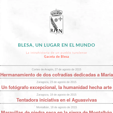
BLESA, UN LUGAR EN EL MUNDO
La intrahistoria de un pueblo turolense
Gaceta de Blesa
Cortes de Aragón, 27 de agosto de 2015
Hermanamiento de dos cofradías dedicadas a María
Zaragoza, 23 de agosto de 2015
Un fotógrafo excepcional, la humanidad hecha arte
Zaragoza, 18 de agosto de 2015
Tentadora iniciativa en el Aguasvivas
Montalbán, 18 de agosto de 2015
Maravillas de piedra seca en la sierra de Montalbán