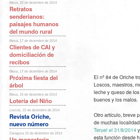
Blesa, 20 de diciembre de 2014
Retratos
senderianos:
paisajes humanos
del mundo rural
Blesa, 17 de diciembre de 2014
Clientes de CAI y
domiciliación de
recibos
Blesa, 17 de diciembre de 2014
Próxima fiesta del
El nº 84 de Oriche t
árbol
Loscos, maestros, mo
leche y queso de los 
Blesa, 15 de diciembre de 2014
buenos y los malos.
Lotería del Niño
Loscos, 15 de diciembre de 2014
Otro artículo, breve 
Revista Oriche,
de muchas localidad
nuevo número
Teruel el 31/8/2014
y
Zaragoza 15 de diciembre de 2014
esta función desde h
Un monasterio