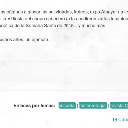
s páginas a glosar las actividades, trofeos, expo Albayar (la fe
 la VI fiesta del chopo cabecero (a la acudieron varios losquino
 poética de la Semana Santa de 2015... y mucho más.
chos años, un ejemplo.
Enlaces por temas:
escuela
|
meteorología
|
revista 
Cabe