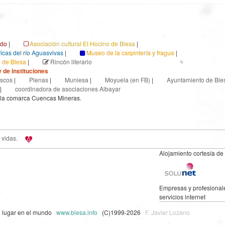
ndo
|
Asociación cultural El Hocino de Blesa
|
ricas del río Aguasvivas
|
Museo de la carpintería y fragua
|
l de Blesa
|
Rincón literario
 de instituciones
scos
|
Plenas
|
Muniesa
|
Moyuela (en FB)
|
Ayuntamiento de Ble
|
coordinadora de asociaciones Albayar
 la comarca Cuencas Mineras.
 vidas.
Alojamiento cortesía de
Empresas y profesional
servicios internet
n lugar en el mundo
www.blesa.info
(C)1999-2026
F. Javier Lozano