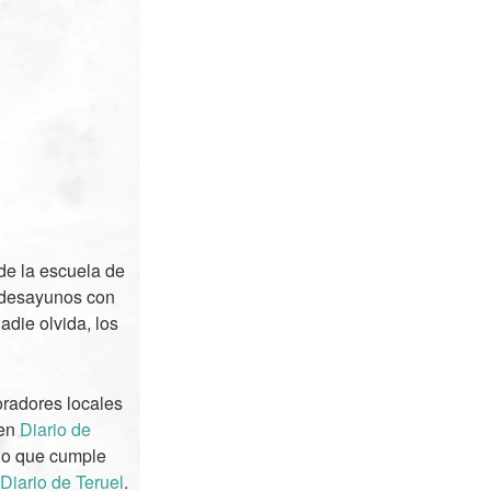
de la escuela de
s desayunos con
adie olvida, los
oradores locales
 en
Diario de
no que cumple
Diario de Teruel
.