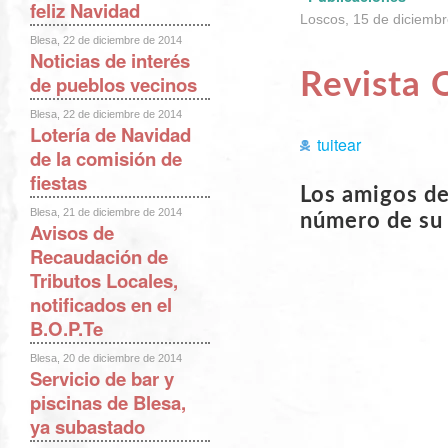
feliz Navidad
Loscos, 15 de diciemb
Blesa, 22 de diciembre de 2014
Noticias de interés
Revista 
de pueblos vecinos
Blesa, 22 de diciembre de 2014
Lotería de Navidad
tuitear
de la comisión de
fiestas
Los amigos de
Blesa, 21 de diciembre de 2014
número de su 
Avisos de
Recaudación de
Tributos Locales,
notificados en el
B.O.P.Te
Blesa, 20 de diciembre de 2014
Servicio de bar y
piscinas de Blesa,
ya subastado