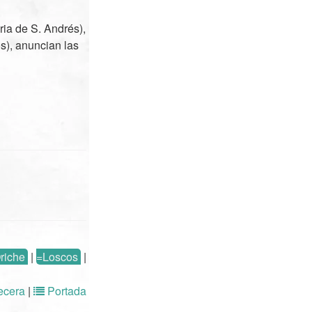
ria de S. Andrés),
s), anuncian las
Oriche
|
=Loscos
|
cera
|
Portada