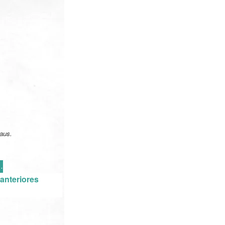
aus.
·
anteriores