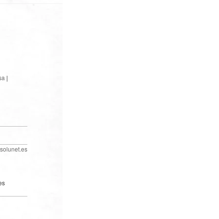
sa
|
solunet.es
es