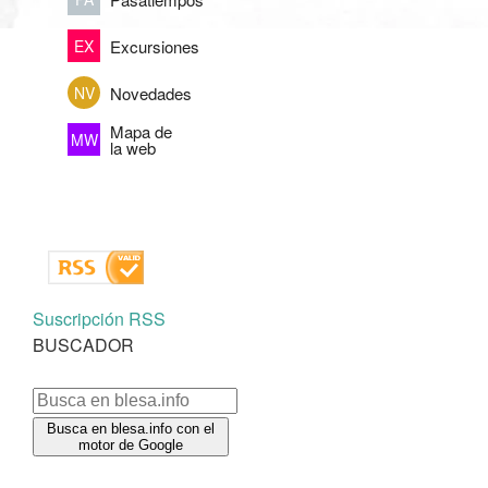
Excursiones
EX
Novedades
NV
Mapa de
MW
la web
Suscripción RSS
BUSCADOR
Busca en blesa.info con el
motor de Google