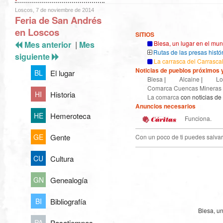
Loscos, 7 de noviembre de 2014
Feria de San Andrés
en Loscos
SITIOS
Mes anterior
|
Mes
Blesa, un lugar en el mu
Rutas de las presas histó
siguiente
La carrasca del Carrasca
Noticias de pueblos próximos y
El lugar
BL
Blesa
|
Alcaine
|
Lo
Comarca Cuencas Mineras
Historia
HI
La comarca
con noticias de
Anuncios necesarios
Hemeroteca
HE
Funciona.
Gente
GE
Con un poco de ti puedes salvar
Cultura
CU
Genealogía
GN
Bibliografía
BI
Blesa, u
Pasatiempos
PA