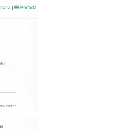
cera
|
Portada
sa
|
solunet.es
es