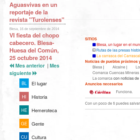
Aguasvivas en un
reportaje de la
revista "Turolenses"
Blesa, 16 de septiembre de 2014
VI fiesta del chopo
SITIOS
cabecero. Blesa-
Blesa, un lugar en el mu
Huesa del Común,
Rutas de las presas histó
La carrasca del Carrasca
25 octubre 2014
Noticias de pueblos próximos y
Mes anterior
|
Mes
Blesa
|
Alcaine
|
Lo
siguiente
Comarca Cuencas Mineras
La comarca
con noticias de
El lugar
BL
Anuncios necesarios
Funciona.
Historia
HI
Con un poco de ti puedes salvar
Hemeroteca
HE
Gente
GE
Cultura
CU