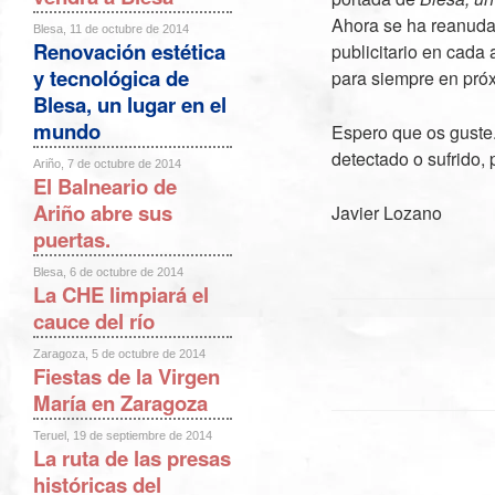
Ahora se ha reanuda
Blesa, 11 de octubre de 2014
Renovación estética
publicitario en cada
y tecnológica de
para siempre en próx
Blesa, un lugar en el
mundo
Espero que os guste.
detectado o sufrido,
Ariño, 7 de octubre de 2014
El Balneario de
Ariño abre sus
Javier Lozano
puertas.
Blesa, 6 de octubre de 2014
La CHE limpiará el
cauce del río
Zaragoza, 5 de octubre de 2014
Fiestas de la Virgen
María en Zaragoza
Teruel, 19 de septiembre de 2014
La ruta de las presas
históricas del