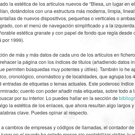
do la estética de los artículos nuevos de "Blesa, un lugar en e
ían, dotándolos con una estructura más moderna, limpia, linea
ntallas de nuevos dispositivos, pequeñas o verticales o amba
grado, con el menú de navegación simplificado y a la izquierd
ñorable estética granate y con papel de fondo que regía desde c
á por 1999).
ación de más y más datos de cada uno de los artículos en ficher
rehacer la página con los índices de títulos (añadiendo datos i
que permiten búsquedas muy potentes y útiles). También lo he 
tico, cronológico, onomástico y de localidades, que agrupa los 4
 entradas de etiquetas o temas actuales. Este poderoso índice
rminado; cuento con poder añadir más etiquetas, sobre todo a 
buscar por su interior. Lo puedes hallar en la sección de
bibliogr
go la estética de los enlaces, que ahora resultan algo largos y
alabras clave. Puedes opinar al respecto.
o a cambios de empresas y códigos de llamadas, el contador de v
 lugar en el mundo
ha estado meses sin contabilizar visitas (y y