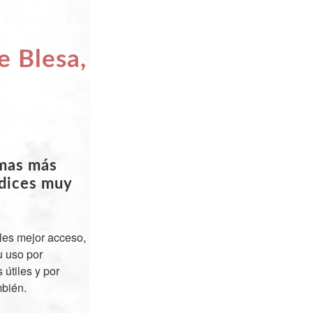
e Blesa,
emas más
ndices muy
les mejor acceso,
u uso por
útiles y por
mbién.