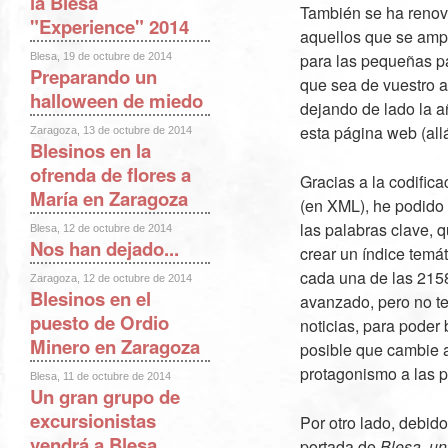
la Blesa
También se ha renova
"Experience" 2014
aquellos que se ampl
para las pequeñas pa
Blesa, 19 de octubre de 2014
Preparando un
que sea de vuestro a
halloween de miedo
dejando de lado la a
esta página web (all
Zaragoza, 13 de octubre de 2014
Blesinos en la
ofrenda de flores a
Gracias a la codific
María en Zaragoza
(en XML), he podido 
las palabras clave, 
Blesa, 12 de octubre de 2014
Nos han dejado...
crear un índice temá
cada una de las 2158
Zaragoza, 12 de octubre de 2014
Blesinos en el
avanzado, pero no te
puesto de Ordio
noticias, para poder 
Minero en Zaragoza
posible que cambie al
protagonismo a las p
Blesa, 11 de octubre de 2014
Un gran grupo de
excursionistas
Por otro lado, debid
vendrá a Blesa
portada de
Blesa, un