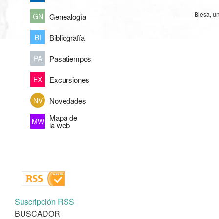
Blesa, u
Genealogía
GN
Bibliografía
BI
Pasatiempos
PA
Excursiones
EX
Novedades
NV
Mapa de
MW
la web
Suscripción RSS
BUSCADOR