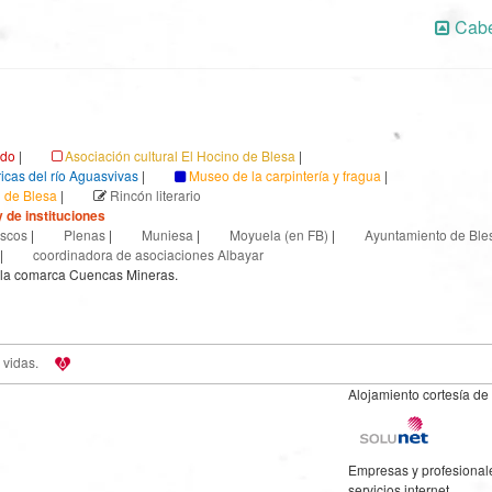
Cabe
ndo
|
Asociación cultural El Hocino de Blesa
|
ricas del río Aguasvivas
|
Museo de la carpintería y fragua
|
l de Blesa
|
Rincón literario
 de instituciones
scos
|
Plenas
|
Muniesa
|
Moyuela (en FB)
|
Ayuntamiento de Ble
|
coordinadora de asociaciones Albayar
 la comarca Cuencas Mineras.
 vidas.
Alojamiento cortesía de
Empresas y profesional
servicios internet