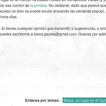
do ese control de
la portada
. No obstante, dado que parece qu
 acceso (si bien se puede anular anulando las ventanas popup),
imos días.
 Si tienes cualquier opinión que transmitir, o sugerencias, o er
 puedes escribirme a blesa.gaceta@gmail.com. Gracias por ade
Enlaces por temas:
"Blesa, un lugar en el mu