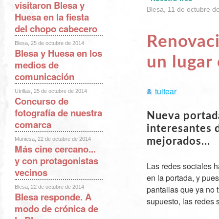
visitaron Blesa y
Blesa, 11 de octubre d
Huesa en la fiesta
del chopo cabecero
Renovaci
Blesa, 25 de octubre de 2014
Blesa y Huesa en los
un lugar
medios de
comunicación
tuitear
Utrillas, 25 de octubre de 2014
Concurso de
fotografía de nuestra
Nueva portada
comarca
interesantes 
Muniesa, 22 de octubre de 2014
mejorados...
Más cine cercano...
y con protagonistas
Las redes sociales h
vecinos
en la portada, y pue
Blesa, 22 de octubre de 2014
pantallas que ya no 
Blesa responde. A
supuesto, las redes s
modo de crónica de