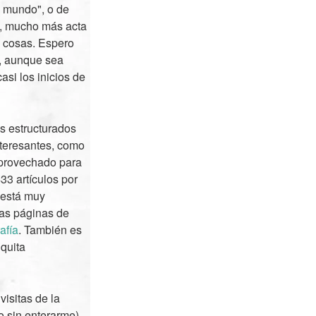
l mundo", o de
l, mucho más acta
s cosas. Espero
a, aunque sea
asi los inicios de
os estructurados
nteresantes, como
aprovechado para
33 artículos por
 está muy
las páginas de
afía
. También es
 quita
isitas de la
o sin enterarme).