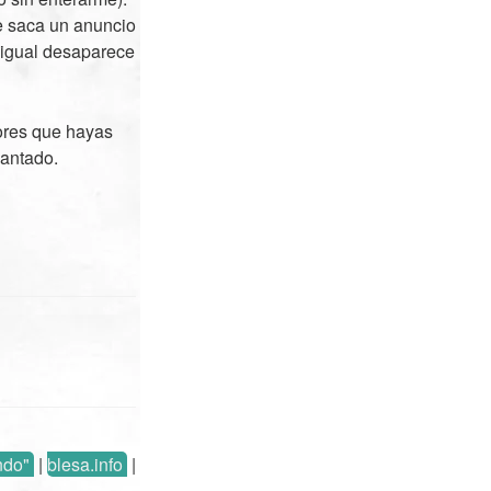
e saca un anuncio
 igual desaparece
rores que hayas
lantado.
ndo"
|
blesa.info
|