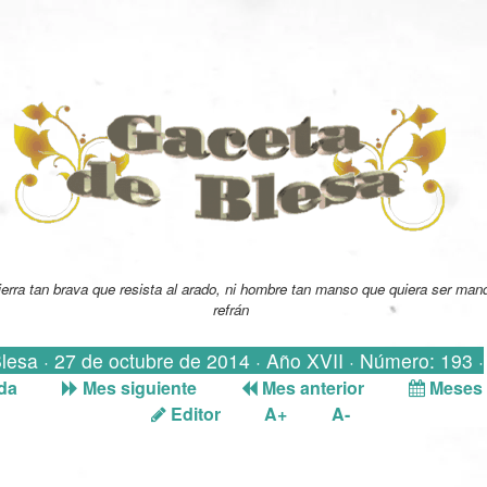
ierra tan brava que resista al arado, ni hombre tan manso que quiera ser man
refrán
Blesa · 27 de octubre de 2014 · Año XVII · Número: 193 ·
da
Mes siguiente
Mes anterior
Meses 
Editor
A+
A-