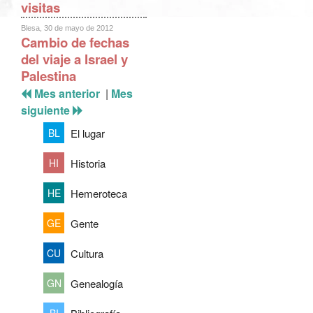
visitas
Blesa, 30 de mayo de 2012
Cambio de fechas
del viaje a Israel y
Palestina
Mes anterior
|
Mes
siguiente
El lugar
BL
Historia
HI
Hemeroteca
HE
Gente
GE
Cultura
CU
Genealogía
GN
BI