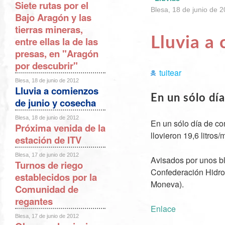
Siete rutas por el
Blesa, 18 de junio de 
Bajo Aragón y las
tierras mineras,
Lluvia a
entre ellas la de las
presas, en "Aragón
por descubrir"
tuitear
Blesa, 18 de junio de 2012
Lluvia a comienzos
En un sólo dí
de junio y cosecha
Blesa, 18 de junio de 2012
En un sólo día de co
Próxima venida de la
llovieron 19,6 litros
estación de ITV
Blesa, 17 de junio de 2012
Avisados por unos bl
Turnos de riego
Confederación Hidrog
establecidos por la
Moneva).
Comunidad de
regantes
Enlace
Blesa, 17 de junio de 2012