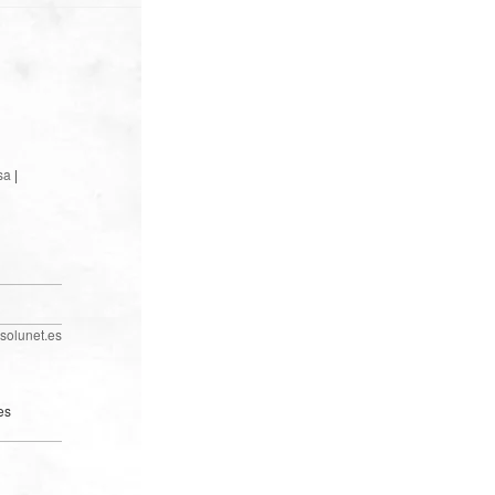
sa
|
solunet.es
es