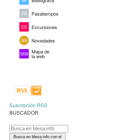
Bibliografía
Pasatiempos
PA
Excursiones
EX
Novedades
NV
Mapa de
MW
la web
Suscripción RSS
BUSCADOR
Busca en blesa.info con el