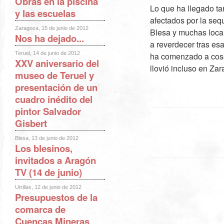
Obras en la piscina
Lo que ha llegado ta
y las escuelas
afectados por la seq
Zaragoza, 15 de junio de 2012
Blesa y muchas loca
Nos ha dejado...
a reverdecer tras es
Teruel, 14 de junio de 2012
ha comenzado a cose
XXV aniversario del
llovió incluso en Zar
museo de Teruel y
presentación de un
cuadro inédito del
pintor Salvador
Gisbert
Blesa, 13 de junio de 2012
Los blesinos,
invitados a Aragón
TV (14 de junio)
Utrillas, 12 de junio de 2012
Presupuestos de la
comarca de
Cuencas Mineras