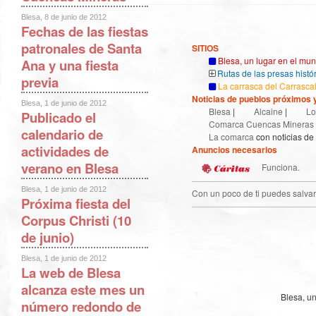
Blesa, 8 de junio de 2012
Fechas de las fiestas
patronales de Santa
SITIOS
Blesa, un lugar en el mu
Ana y una fiesta
Rutas de las presas histó
previa
La carrasca del Carrasca
Noticias de pueblos próximos y
Blesa, 1 de junio de 2012
Blesa
|
Alcaine
|
Lo
Publicado el
Comarca Cuencas Mineras
calendario de
La comarca
con noticias de
actividades de
Anuncios necesarios
verano en Blesa
Funciona.
Blesa, 1 de junio de 2012
Con un poco de ti puedes salvar
Próxima fiesta del
Corpus Christi (10
de junio)
Blesa, 1 de junio de 2012
La web de Blesa
alcanza este mes un
Blesa, u
número redondo de