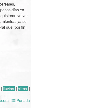
cereales,
 pocos días en
quisieron volver
, mientras ya se
al que (por fin)
|
lluvias
|
clima
|
cera
|
Portada