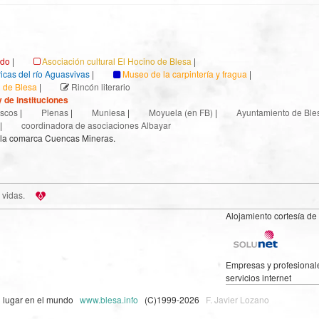
ndo
|
Asociación cultural El Hocino de Blesa
|
ricas del río Aguasvivas
|
Museo de la carpintería y fragua
|
l de Blesa
|
Rincón literario
 de instituciones
scos
|
Plenas
|
Muniesa
|
Moyuela (en FB)
|
Ayuntamiento de Ble
|
coordinadora de asociaciones Albayar
 la comarca Cuencas Mineras.
 vidas.
Alojamiento cortesía de
Empresas y profesional
servicios internet
n lugar en el mundo
www.blesa.info
(C)1999-2026
F. Javier Lozano