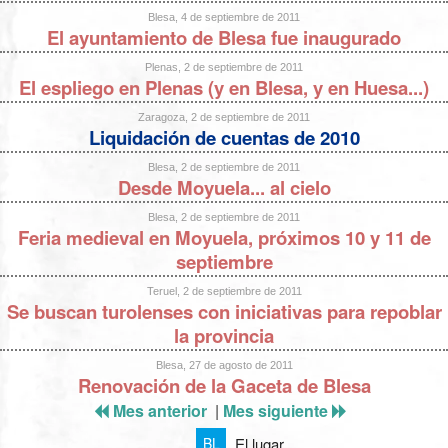
Blesa, 4 de septiembre de 2011
El ayuntamiento de Blesa fue inaugurado
Plenas, 2 de septiembre de 2011
El espliego en Plenas (y en Blesa, y en Huesa...)
Zaragoza, 2 de septiembre de 2011
Liquidación de cuentas de 2010
Blesa, 2 de septiembre de 2011
Desde Moyuela... al cielo
Blesa, 2 de septiembre de 2011
Feria medieval en Moyuela, próximos 10 y 11 de
septiembre
Teruel, 2 de septiembre de 2011
Se buscan turolenses con iniciativas para repoblar
la provincia
Blesa, 27 de agosto de 2011
Renovación de la Gaceta de Blesa
Mes anterior
|
Mes siguiente
El lugar
BL