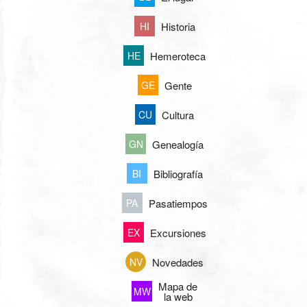
Historia
HI
Hemeroteca
HE
Gente
GE
Cultura
CU
Genealogía
GN
Bibliografía
BI
Pasatiempos
PA
Excursiones
EX
Novedades
NV
Mapa de
MW
la web