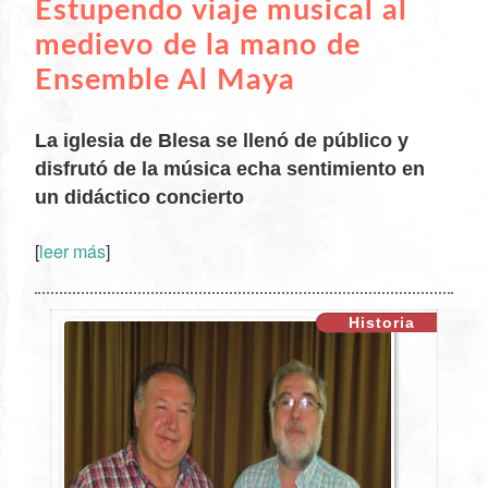
Estupendo viaje musical al
medievo de la mano de
Ensemble Al Maya
La iglesia de Blesa se llenó de público y
disfrutó de la música echa sentimiento en
un didáctico concierto
XX
[
leer más
]
Historia