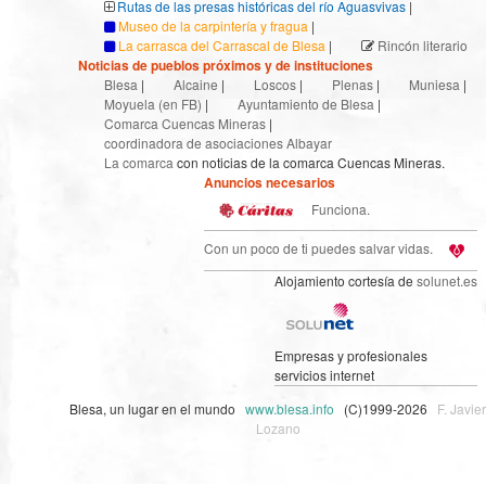
Rutas de las presas históricas del río Aguasvivas
|
Museo de la carpintería y fragua
|
La carrasca del Carrascal de Blesa
|
Rincón literario
Noticias de pueblos próximos y de instituciones
Blesa
|
Alcaine
|
Loscos
|
Plenas
|
Muniesa
|
Moyuela (en FB)
|
Ayuntamiento de Blesa
|
Comarca Cuencas Mineras
|
coordinadora de asociaciones Albayar
La comarca
con noticias de la comarca Cuencas Mineras.
Anuncios necesarios
Funciona.
Con un poco de ti puedes salvar vidas.
Alojamiento cortesía de
solunet.es
Empresas y profesionales
servicios internet
Blesa, un lugar en el mundo
www.blesa.info
(C)1999-2026
F. Javier
Lozano