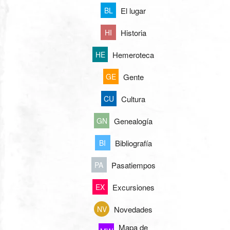
El lugar
BL
Historia
HI
Hemeroteca
HE
Gente
GE
Cultura
CU
Genealogía
GN
Bibliografía
BI
Pasatiempos
PA
Excursiones
EX
Novedades
NV
Mapa de